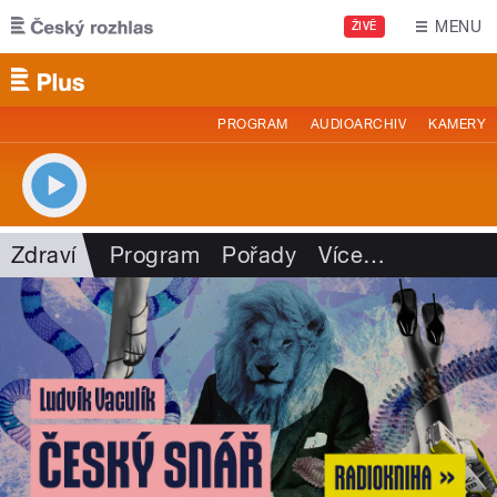
Přejít k hlavnímu obsahu
MENU
ŽIVĚ
PROGRAM
AUDIOARCHIV
KAMERY
Zdraví
Program
Pořady
Více
…