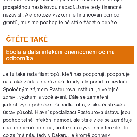
prospěšnou neziskovou nadací. Jsme tedy finančně
nezávislí. Ale protože výzkum je financován pomocí
grantů, musíme pochopitelně stále žádat o peníze.
Ebola a další infekční onemocnění očima
odborníka
Je tu také řada filantropů, kteří nás podporují, podporuje
nás také vláda a nejrůznější fondy, ale pořád to nestačí.
Společným zájmem Pasteurova institutu je veřejné
zdraví, výzkum a vzdělávání. Dále se zaměření
jednotlivých poboček liší podle toho, v jaké části světa
ústav působí. Hlavní specializací Pasteurova ústavu jsou
pochopitelně infekční nemoci, ale stále více se zaměřuje
i na přenosné nemoci, protože nabývají na intenzitě. To,
co zajímá nás, tady v Dakaru, je kromě ochrany