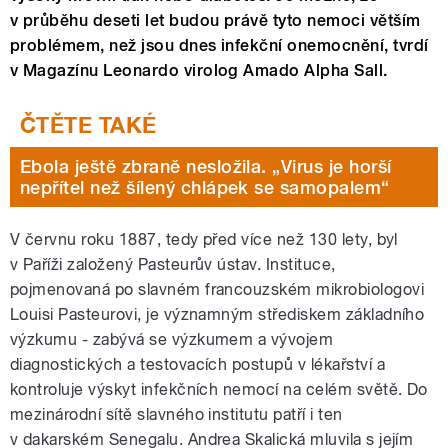
v průběhu deseti let budou právě tyto nemoci větším
problémem, než jsou dnes infekční onemocnění, tvrdí
v Magazínu Leonardo virolog Amado Alpha Sall.
Ebola ještě zbraně nesložila. „Virus je horší
nepřítel než šílený chlápek se samopalem“
V červnu roku 1887, tedy před více než 130 lety, byl
v Paříži založený Pasteurův ústav. Instituce,
pojmenovaná po slavném francouzském mikrobiologovi
Louisi Pasteurovi, je významným střediskem základního
výzkumu - zabývá se výzkumem a vývojem
diagnostických a testovacích postupů v lékařství a
kontroluje výskyt infekčních nemocí na celém světě. Do
mezinárodní sítě slavného institutu patří i ten
v dakarském Senegalu. Andrea Skalická mluvila s jejím