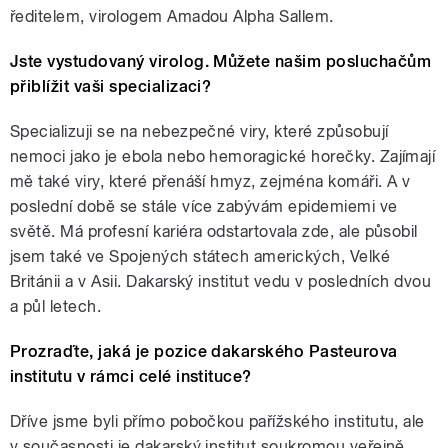
ředitelem, virologem Amadou Alpha Sallem.
Jste vystudovaný virolog. Můžete našim posluchačům
přiblížit vaši specializaci?
Specializuji se na nebezpečné viry, které způsobují
nemoci jako je ebola nebo hemoragické horečky. Zajímají
mě také viry, které přenáší hmyz, zejména komáři. A v
poslední době se stále více zabývám epidemiemi ve
světě. Má profesní kariéra odstartovala zde, ale působil
jsem také ve Spojených státech amerických, Velké
Británii a v Asii. Dakarský institut vedu v posledních dvou
a půl letech.
Prozraďte, jaká je pozice dakarského Pasteurova
institutu v rámci celé instituce?
Dříve jsme byli přímo pobočkou pařížského institutu, ale
v současnosti je dakarský institut soukromou veřejně