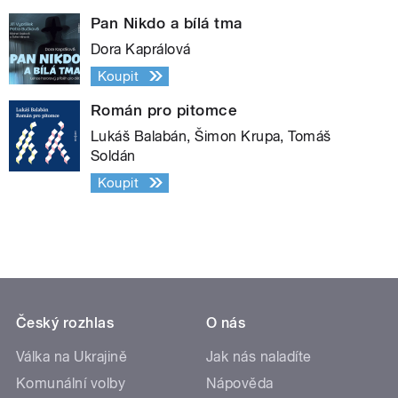
Pan Nikdo a bílá tma
Dora Kaprálová
Koupit
Román pro pitomce
Lukáš Balabán, Šimon Krupa, Tomáš
Soldán
Koupit
Český rozhlas
O nás
Válka na Ukrajině
Jak nás naladíte
Komunální volby
Nápověda