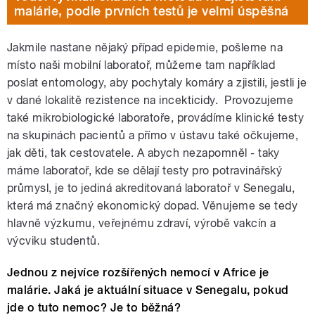
malárie, podle prvních testů je velmi úspěšná
Jakmile nastane nějaký případ epidemie, pošleme na
místo naši mobilní laboratoř, můžeme tam například
poslat entomology, aby pochytaly komáry a zjistili, jestli je
v dané lokalitě rezistence na incekticidy. Provozujeme
také mikrobiologické laboratoře, provádíme klinické testy
na skupinách pacientů a přímo v ústavu také očkujeme,
jak děti, tak cestovatele. A abych nezapomněl - taky
máme laboratoř, kde se dělají testy pro potravinářský
průmysl, je to jediná akreditovaná laboratoř v Senegalu,
která má značný ekonomický dopad. Věnujeme se tedy
hlavně výzkumu, veřejnému zdraví, výrobě vakcín a
výcviku studentů.
Jednou z nejvíce rozšířených nemocí v Africe je
malárie. Jaká je aktuální situace v Senegalu, pokud
jde o tuto nemoc? Je to běžná?