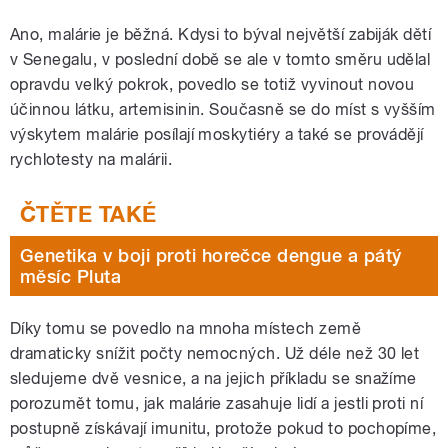
Ano, malárie je běžná. Kdysi to býval největší zabiják dětí
v Senegalu, v poslední době se ale v tomto směru udělal
opravdu velký pokrok, povedlo se totiž vyvinout novou
účinnou látku, artemisinin. Současně se do míst s vyšším
výskytem malárie posílají moskytiéry a také se provádějí
rychlotesty na malárii.
Genetika v boji proti horečce dengue a pátý
měsíc Pluta
Díky tomu se povedlo na mnoha místech země
dramaticky snížit počty nemocných. Už déle než 30 let
sledujeme dvě vesnice, a na jejich příkladu se snažíme
porozumět tomu, jak malárie zasahuje lidí a jestli proti ní
postupně získávají imunitu, protože pokud to pochopíme,