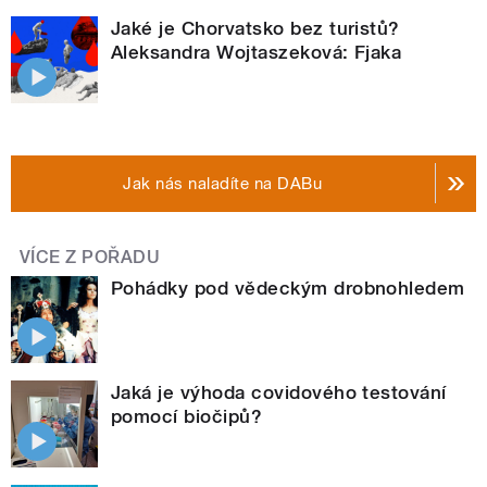
Jaké je Chorvatsko bez turistů?
Aleksandra Wojtaszeková: Fjaka
Jak nás naladíte na DABu
VÍCE Z POŘADU
Pohádky pod vědeckým drobnohledem
Jaká je výhoda covidového testování
pomocí biočipů?