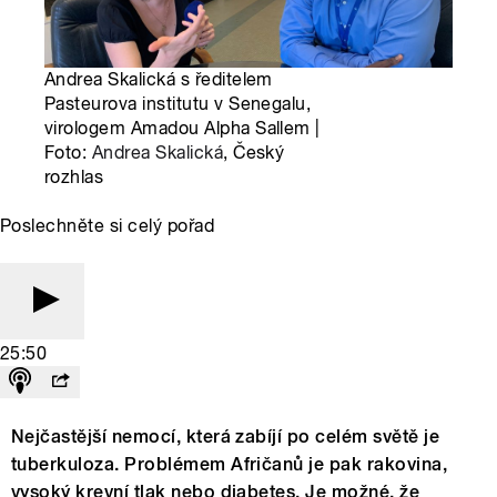
Andrea Skalická s ředitelem
Pasteurova institutu v Senegalu,
virologem Amadou Alpha Sallem |
Foto:
Andrea Skalická
, Český
rozhlas
Poslechněte si celý pořad
25:50
Nejčastější nemocí, která zabíjí po celém světě je
tuberkuloza. Problémem Afričanů je pak rakovina,
vysoký krevní tlak nebo diabetes. Je možné, že