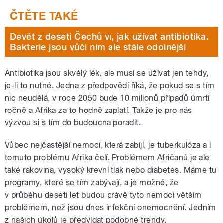
Devět z deseti Čechů ví, jak užívat antibiotika.
Bakterie jsou vůči nim ale stále odolnější
Antibiotika jsou skvělý lék, ale musí se užívat jen tehdy,
je-li to nutné. Jedna z předpovědí říká, že pokud se s tím
nic neudělá, v roce 2050 bude 10 milionů případů úmrtí
ročně a Afrika za to hodně zaplatí. Takže je pro nás
výzvou si s tím do budoucna poradit.
Vůbec nejčastější nemocí, která zabíjí, je tuberkulóza a i
tomuto problému Afrika čelí. Problémem Afričanů je ale
také rakovina, vysoký krevní tlak nebo diabetes. Máme tu
programy, které se tím zabývají, a je možné, že
v průběhu deseti let budou právě tyto nemoci větším
problémem, než jsou dnes infekční onemocnění. Jedním
z našich úkolů je předvídat podobné trendy.