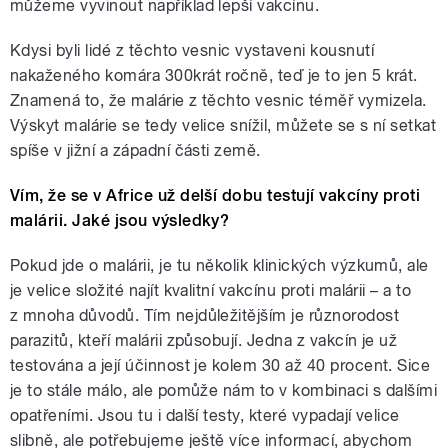
můžeme vyvinout například lepší vakcínu.
Kdysi byli lidé z těchto vesnic vystaveni kousnutí
nakaženého komára 300krát ročně, teď je to jen 5 krát.
Znamená to, že malárie z těchto vesnic téměř vymizela.
Výskyt malárie se tedy velice snížil, můžete se s ní setkat
spíše v jižní a západní části země.
Vím, že se v Africe už delší dobu testují vakcíny proti
malárii. Jaké jsou výsledky?
Pokud jde o malárii, je tu několik klinických výzkumů, ale
je velice složité najít kvalitní vakcínu proti malárii – a to
z mnoha důvodů. Tím nejdůležitějším je různorodost
parazitů, kteří malárii způsobují. Jedna z vakcín je už
testována a její účinnost je kolem 30 až 40 procent. Sice
je to stále málo, ale pomůže nám to v kombinaci s dalšími
opatřeními. Jsou tu i další testy, které vypadají velice
slibně, ale potřebujeme ještě více informací, abychom