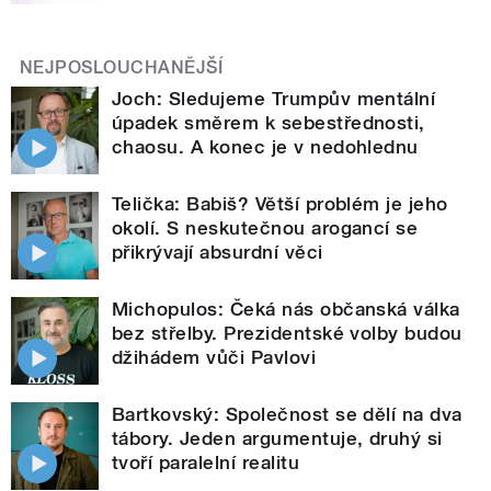
NEJPOSLOUCHANĚJŠÍ
Joch: Sledujeme Trumpův mentální
úpadek směrem k sebestřednosti,
chaosu. A konec je v nedohlednu
Telička: Babiš? Větší problém je jeho
okolí. S neskutečnou arogancí se
přikrývají absurdní věci
Michopulos: Čeká nás občanská válka
bez střelby. Prezidentské volby budou
džihádem vůči Pavlovi
Bartkovský: Společnost se dělí na dva
tábory. Jeden argumentuje, druhý si
tvoří paralelní realitu