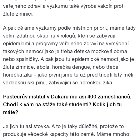
veřejného zdraví a výzkumu také výroba vakcín proti
žluté zimnici.
A pak děláme výzkumy podle místních priorit, máme tady
velmi zdatnou skupinu virologů, kteří se zabývají
epidemiemi a programy veřejného zdraví na vymýcení
takových nemocí jako je třeba dětská mozková obrna
nebo spalničky. A pak jsou tu epidemické nemoci jako je
žlutá zimnice, ebola, horečka dengue, nebo třeba
horečka zika – jako první jsme tu už před třiceti lety měli
vědeckou skupinu, zabývající se horečkou zika.
Pasteurův institut v Dakaru má asi 400 zaměstnanců.
Chodí k vám na stáže také studenti? Kolik jich tu
máte?
Je jich tu asi stovka. A to je taky důležité, protože to
produkuje vědecké kapacity této země. Máme mnoho