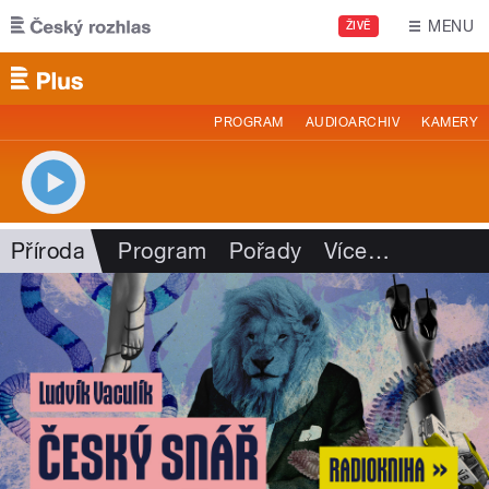
Přejít k hlavnímu obsahu
MENU
ŽIVĚ
PROGRAM
AUDIOARCHIV
KAMERY
Příroda
Program
Pořady
Více
…