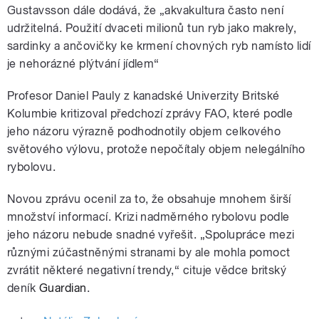
Gustavsson dále dodává, že „akvakultura často není
udržitelná. Použití dvaceti milionů tun ryb jako makrely,
sardinky a ančovičky ke krmení chovných ryb namísto lidí
je nehorázné plýtvání jídlem“
Profesor Daniel Pauly z kanadské Univerzity Britské
Kolumbie kritizoval předchozí zprávy FAO, které podle
jeho názoru výrazně podhodnotily objem celkového
světového výlovu, protože nepočítaly objem nelegálního
rybolovu.
N
ovou zprávu ocenil za to, že obsahuje mnohem širší
množství informací. Krizi nadměrného rybolovu podle
jeho názoru nebude snadné vyřešit. „Spolupráce mezi
různými zúčastněnými stranami by ale mohla pomoct
zvrátit některé negativní trendy,“ cituje vědce britský
deník
Guardian
.