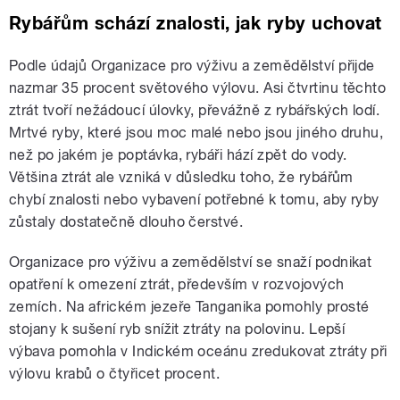
Rybářům schází znalosti, jak ryby uchovat
Podle údajů Organizace pro výživu a zemědělství přijde
nazmar 35 procent světového výlovu. Asi čtvrtinu těchto
ztrát tvoří nežádoucí úlovky, převážně z rybářských lodí.
Mrtvé ryby, které jsou moc malé nebo jsou jiného druhu,
než po jakém je poptávka, rybáři hází zpět do vody.
Většina ztrát ale vzniká v důsledku toho, že rybářům
chybí znalosti nebo vybavení potřebné k tomu, aby ryby
zůstaly dostatečně dlouho čerstvé.
Organizace pro výživu a zemědělství se snaží podnikat
opatření k omezení ztrát, především v rozvojových
zemích. Na africkém jezeře Tanganika pomohly prosté
stojany k sušení ryb snížit ztráty na polovinu. Lepší
výbava pomohla v Indickém oceánu zredukovat ztráty při
výlovu krabů o čtyřicet procent.