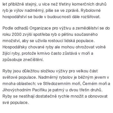
let přibližně stejný, u více než třetiny komerčních druhů
ryb je výlov nadměrný, píše se ve zprávě. Rybolovné
hospodářství se bude v budoucnosti dále rozšiřovat.
Podle odhadů Organizace pro výživu a zemědělství se do
roku 2030 zvýší spotřeba ryb o pětinu současného
množství, aby se uživila rostoucí lidská populace.
Hospodářsky chované ryby ale mohou ohrožovat volně
žijící ryby, protože krmivo často zůstává v moři a
způsobuje znečištění.
Ryby jsou důležitou složkou výživy pro velkou část
světové populace. Nadměrný rybolov je běžným jevem v
mnoha oblastech: ve Středozemním moři, Černém moři a
Jihovýchodním Pacifiku je patrný u dvou třetin druhů.
Ryby se nestíhají dostatečně rychle množit a obnovovat
své populace.