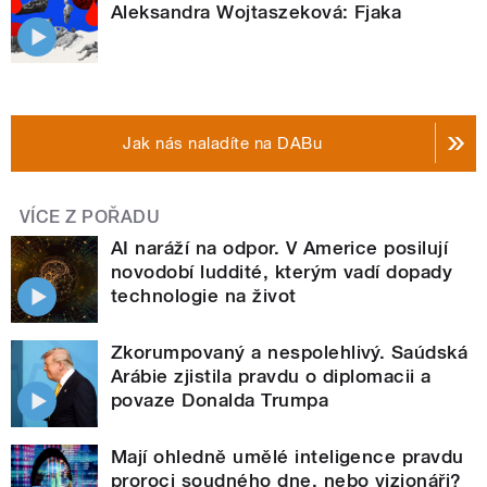
Aleksandra Wojtaszeková: Fjaka
Jak nás naladíte na DABu
VÍCE Z POŘADU
AI naráží na odpor. V Americe posilují
novodobí luddité, kterým vadí dopady
technologie na život
Zkorumpovaný a nespolehlivý. Saúdská
Arábie zjistila pravdu o diplomacii a
povaze Donalda Trumpa
Mají ohledně umělé inteligence pravdu
proroci soudného dne, nebo vizionáři?