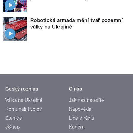
Robotická armáda mění tvář pozemní
války na Ukrajině
Český rozhlas
O nás
Válka na Ukrajině
Jak nás naladíte
Komunální volby
Nápověda
Stanice
Lidé v rádiu
eShop
Kariéra