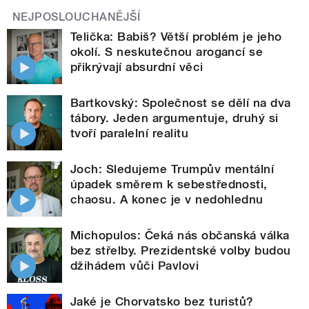
NEJPOSLOUCHANĚJŠÍ
Telička: Babiš? Větší problém je jeho
okolí. S neskutečnou arogancí se
přikrývají absurdní věci
Bartkovský: Společnost se dělí na dva
tábory. Jeden argumentuje, druhý si
tvoří paralelní realitu
Joch: Sledujeme Trumpův mentální
úpadek směrem k sebestřednosti,
chaosu. A konec je v nedohlednu
Michopulos: Čeká nás občanská válka
bez střelby. Prezidentské volby budou
džihádem vůči Pavlovi
Jaké je Chorvatsko bez turistů?