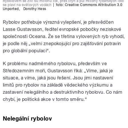
Rybolovem se živí 60 milionů lidí, přes čtyři a půl miliony rybářských lodí
se plaví na světových vodách
|
foto:
Creative Commons Attribution 3.0
Unported
,
Dorothy Hess
Rybolov potřebuje výrazná vylepšení, je přesvědčen
Lasse Gustavsson, ředitel evropské pobočky neziskové
společnosti Oceana. Že se třetina vylovených ryb vyhodí,
je podle něj „velmi znepokojující pro zajišťování potravin
pro globální populaci“.
K problému nadměrného rybolovu, především ve
Středozemním moři, Gustavsson říká: „Víme, jaká je
situace, a víme, jaká jsou řešení. Jsou jimi nastavení
limitů pro rybolov na základě vědeckého výzkumu a
zastavení nelegálního a destruktivního rybolovu. Co nám
chybí, je politická akce v tomto směru.“
Nelegální rybolov