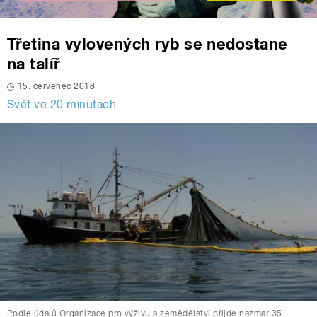
Třetina vylovených ryb se nedostane
na talíř
15. červenec 2018
Svět ve 20 minutách
Podle údajů Organizace pro výživu a zemědělství přijde nazmar 35