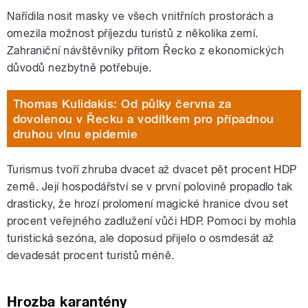
Nařídila nosit masky ve všech vnitřních prostorách a
omezila možnost příjezdu turistů z několika zemí.
Zahraniční návštěvníky přitom Řecko z ekonomických
důvodů nezbytně potřebuje.
Thomas Kulidakis: Od půlky června za
dovolenou v Řecku a vodítkem pro případnou
druhou vlnu epidemie
Turismus tvoří zhruba dvacet až dvacet pět procent HDP
země. Její hospodářství se v první polovině propadlo tak
drasticky, že hrozí prolomení magické hranice dvou set
procent veřejného zadlužení vůči HDP. Pomoci by mohla
turistická sezóna, ale doposud přijelo o osmdesát až
devadesát procent turistů méně.
Hrozba karantény