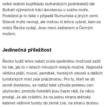
velké radosti kupříkladu bulharských podnikatelů tak
Bulhaři výjimečně tráví dovolenou u svého moře.
Podobné je to také v případě Rumunska a jiných zemí.
Srbové moře nemají, ale mohou si lehce vybrat, kam se
místo Řecka vydají. Jsou mezi Jadranem a Černým
mořem.
Jedinečná příležitost
Řecko tudíž letos nabízí zcela ojedinělou možnost zažít
ho tak, jak to v letech minulých nebylo možné. Naprostá
většina pláží, muzeí, památek, horských stezek a dalších
turistických míst zeje prázdnotou. Pro ty, kteří se do
země dostanou, se nabízí také výhoda poklesu cen
ubytování, protože hoteliéři jsou často rádi, že něco
prodají. Je ale zvláštní, že na jednu strana aténský
kabinet vášnivě turisty do země zve, na stranu druhou