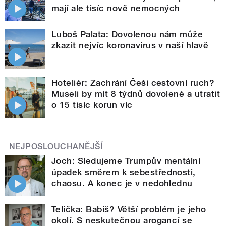
mají ale tisíc nově nemocných
Luboš Palata: Dovolenou nám může
zkazit nejvíc koronavirus v naší hlavě
Hoteliér: Zachrání Češi cestovní ruch?
Museli by mít 8 týdnů dovolené a utratit
o 15 tisíc korun víc
NEJPOSLOUCHANĚJŠÍ
Joch: Sledujeme Trumpův mentální
úpadek směrem k sebestřednosti,
chaosu. A konec je v nedohlednu
Telička: Babiš? Větší problém je jeho
okolí. S neskutečnou arogancí se