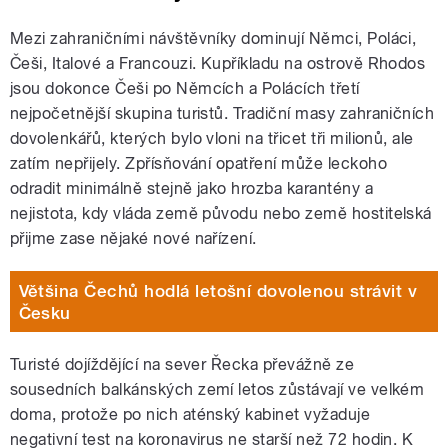
Mezi zahraničními návštěvníky dominují Němci, Poláci,
Češi, Italové a Francouzi. Kupříkladu na ostrově Rhodos
jsou dokonce Češi po Němcích a Polácích třetí
nejpočetnější skupina turistů. Tradiční masy zahraničních
dovolenkářů, kterých bylo vloni na třicet tři milionů, ale
zatím nepřijely. Zpřísňování opatření může leckoho
odradit minimálně stejně jako hrozba karantény a
nejistota, kdy vláda země původu nebo země hostitelská
přijme zase nějaké nové nařízení.
Většina Čechů hodlá letošní dovolenou strávit v
Česku
Turisté dojíždějící na sever Řecka převážně ze
sousedních balkánských zemí letos zůstávají ve velkém
doma, protože po nich aténský kabinet vyžaduje
negativní test na koronavirus ne starší než 72 hodin. K