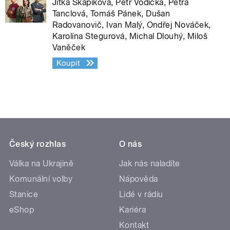
Jitka Škápíková, Petr Vodička, Petra
Tanclová, Tomáš Pánek, Dušan
Radovanovič, Ivan Malý, Ondřej Nováček,
Karolína Stegurová, Michal Dlouhý, Miloš
Vaněček
Koupit
Český rozhlas
O nás
Válka na Ukrajině
Jak nás naladíte
Komunální volby
Nápověda
Stanice
Lidé v rádiu
eShop
Kariéra
Kontakt