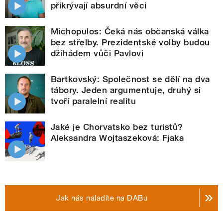
přikrývají absurdní věci
Michopulos: Čeká nás občanská válka
bez střelby. Prezidentské volby budou
džihádem vůči Pavlovi
Bartkovský: Společnost se dělí na dva
tábory. Jeden argumentuje, druhý si
tvoří paralelní realitu
Jaké je Chorvatsko bez turistů?
Aleksandra Wojtaszeková: Fjaka
Jak nás naladíte na DABu