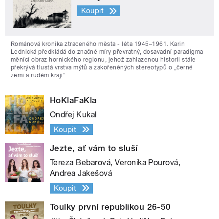
Koupit
Románová kronika ztraceného města - léta 1945–1961. Karin
Lednická předkládá do značné míry převratný, dosavadní paradigma
měnící obraz hornického regionu, jehož zahlazenou historii stále
překrývá tlustá vrstva mýtů a zakořeněných stereotypů o „černé
zemi a rudém kraji“.
HoKlaFaKla
Ondřej Kukal
Koupit
Jezte, ať vám to sluší
Tereza Bebarová, Veronika Pourová,
Andrea Jakešová
Koupit
Toulky první republikou 26-50