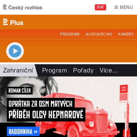
Přejít k hlavnímu obsahu
MENU
ŽIVĚ
PROGRAM
AUDIOARCHIV
KAMERY
Zahraniční
Program
Pořady
Více
…