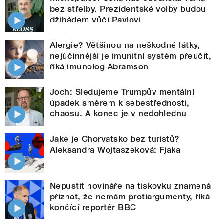
bez střelby. Prezidentské volby budou
džihádem vůči Pavlovi
Alergie? Většinou na neškodné látky,
nejúčinnější je imunitní systém přeučit,
říká imunolog Abramson
Joch: Sledujeme Trumpův mentální
úpadek směrem k sebestřednosti,
chaosu. A konec je v nedohlednu
Jaké je Chorvatsko bez turistů?
Aleksandra Wojtaszeková: Fjaka
Nepustit novináře na tiskovku znamená
přiznat, že nemám protiargumenty, říká
končící reportér BBC