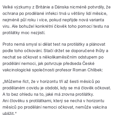
Velké výzkumy z Británie a Dánska nicméně potvrdily, že
ochrana po prodělané infekci trvá u většiny lidí měsíce,
nejméně půl roku i více, pokud nepřijde nová varianta
viru. Ale bohužel konkrétní člověk toho pomocí testu na
protilátky moc nezjistí.
Proto nemá smysl si dělat test na protilátky a plánovat
podle toho očkování. Stačí držet se doporučené lhůty a
nechat se očkovat s několikaměsíčním odstupem po
prodělání nemoci, jak potvrzuje předseda České
vakcinologické společnosti profesor Roman Chlíbek:
„Můžeme říct, že v horizontu tří až šesti měsíců po
prodělaném covidu je období, kdy se má člověk očkovat.
A to bez ohledu na to, jaké má zrovna protilátky.
Ani člověku s protilátkami, který se nechá v horizontu
měsíců po prodělání nemoci očkovat, nemůže vakcína
ublížit.“