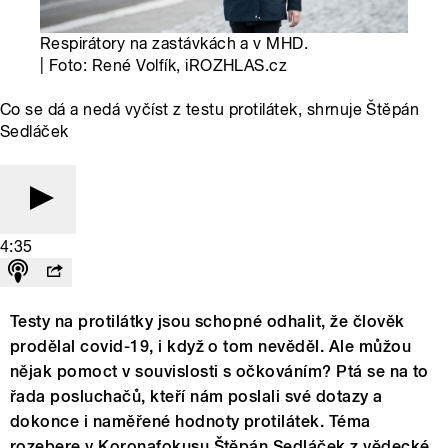
Respirátory na zastávkách a v MHD.
| Foto: René Volfík, iROZHLAS.cz
Co se dá a nedá vyčíst z testu protilátek, shrnuje Štěpán
Sedláček
4:35
Testy na protilátky jsou schopné odhalit, že člověk
prodělal covid-19, i když o tom nevěděl. Ale můžou
nějak pomoct v souvislosti s očkováním? Ptá se na to
řada posluchačů, kteří nám poslali své dotazy a
dokonce i naměřené hodnoty protilátek. Téma
rozebere v Koronafokusu Štěpán Sedláček z vědecké