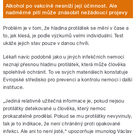
Alkohol po vakcíně nesníží její účinnost. Ale
nadměrné pití může znásobit nežádoucí projevy
Problém je v tom, že hladina protilátek se mění v čase a
to, jak klesá, je podle výzkumů velmi individuální. Test
ukáže jejich stav pouze v danou chvíli.
Lékaři navíc podobně jako u jiných infekčních nemocí
neznají přesnou hladinu protilátek, která může člověka
spolehlivě ochránit. To ve svých materiálech konstatuje
Evropské středisko pro prevenci a kontrolu nemocí i další
instituce.
„Jediná relativně užitečná informace je, pokud nejsou
protilátky detekované u člověka, který nemoc
prokazatelně prodělal. Pokud se mu protilátky nevyvinuly,
tak je to indikace, že není chráněný proti opakované
infekci. Ale ani to není jisté,“ upozorňuje imunolog Václav