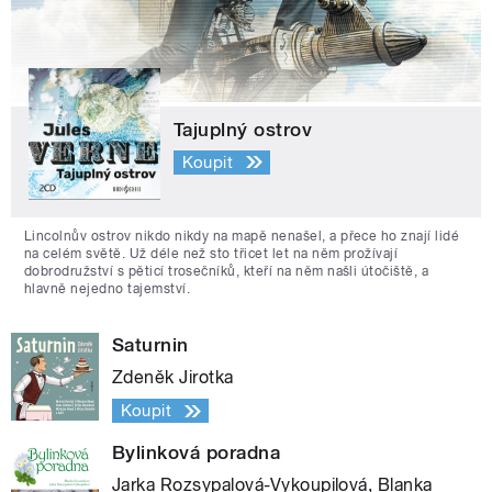
Tajuplný ostrov
Koupit
Lincolnův ostrov nikdo nikdy na mapě nenašel, a přece ho znají lidé
na celém světě. Už déle než sto třicet let na něm prožívají
dobrodružství s pěticí trosečníků, kteří na něm našli útočiště, a
hlavně nejedno tajemství.
Saturnin
Zdeněk Jirotka
Koupit
Bylinková poradna
Jarka Rozsypalová-Vykoupilová, Blanka