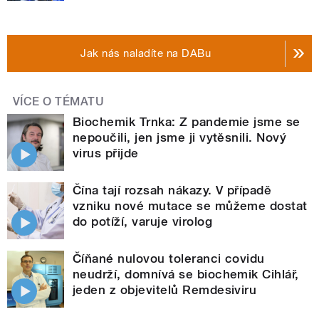
Jak nás naladíte na DABu
VÍCE O TÉMATU
Biochemik Trnka: Z pandemie jsme se
nepoučili, jen jsme ji vytěsnili. Nový
virus přijde
Čína tají rozsah nákazy. V případě
vzniku nové mutace se můžeme dostat
do potíží, varuje virolog
Číňané nulovou toleranci covidu
neudrží, domnívá se biochemik Cihlář,
jeden z objevitelů Remdesiviru