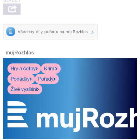
Všechny díly pořadu na mujRozhlas
mujRozhlas
Hry a četby
Krimi
Pohádky
Pořady
Živé vysílání