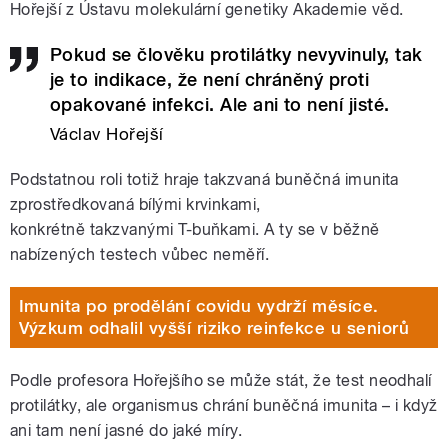
Hořejší z Ústavu molekulární genetiky Akademie věd.
Pokud se člověku protilátky nevyvinuly, tak
je to indikace, že není chráněný proti
opakované infekci. Ale ani to není jisté.
Václav Hořejší
Podstatnou roli totiž hraje takzvaná buněčná imunita
zprostředkovaná bílými krvinkami,
konkrétně takzvanými T-buňkami. A ty se v běžně
nabízených testech vůbec neměří.
Imunita po prodělání covidu vydrží měsíce.
Výzkum odhalil vyšší riziko reinfekce u seniorů
Podle profesora Hořejšího se může stát, že test neodhalí
protilátky, ale organismus chrání buněčná imunita – i když
ani tam není jasné do jaké míry.