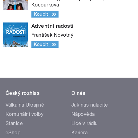
Kocourková
Koupit
Adventní radosti
František Novotný
Koupit
Český rozhlas
O nás
Válka na Ukrajině
Jak nás naladíte
Komunální volby
Nápověda
Stanice
Lidé v rádiu
eShop
Kariéra