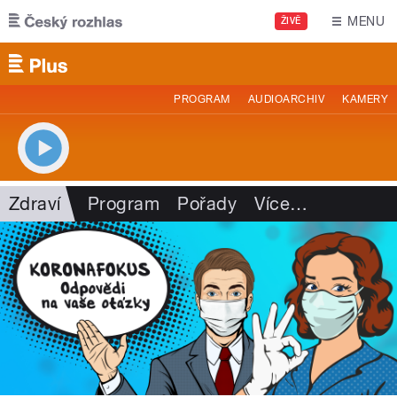
Přejít k hlavnímu obsahu
MENU
ŽIVĚ
PROGRAM
AUDIOARCHIV
KAMERY
Zdraví
Program
Pořady
Více
…