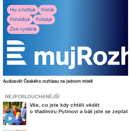
Hry a četby
Krimi
Pohádky
Pořady
Živé vysílání
Audiosvět Českého rozhlasu na jednom místě
NEJPOSLOUCHANĚJŠÍ
Vše, co jste kdy chtěli vědět
o Vladimiru Putinovi a báli jste se zeptat