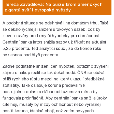
Tereza Zavadilová: Na burze krom amerických
gigantů svítí i evropské hvězdy
A podobná situace se odehrává i na domácím trhu. Také
se čekalo rychlejší snížení úrokových sazeb, což by
zlevnilo úvěry pro firmy či hypotéky pro domácnosti.
Centrální banka letos snížila sazby už třikrát na aktuální
5,25 procenta. Teď analytici soudí, že do konce roku
neklesnou pod čtyři procenta.
Žádné podstatné snížení cen hypoték, potažmo zvýšení
zájmu o nákup realit se tak čekat nedá. ČNB se obává
příliš rychlého růstu mezd, na který ukazují předběžné
statistiky. Také oslabuje koruna především k
posilujícímu dolaru a slábnoucí tuzemská měna by
fungovala proinflačně. Aby centrální banka snížila úroky
citelněji, musely by mzdy ochladnout nebo výrazněji
posílit koruna, ideálně obojí, což zatím nevypadá.