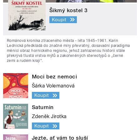
Šikmý kostel 3
Koupit
Románová kronika ztraceného města - léta 1945–1961. Karin
Lednická předkládá do značné míry převratný, dosavadní paradigma
měnící obraz hornického regionu, jehož zahlazenou historii stále
překrývá tlustá vrstva mýtů a zakořeněných stereotypů o „černé
zemi a rudém kraji“.
Moci bez nemoci
Šárka Volemanová
Koupit
Saturnin
Zdeněk Jirotka
Koupit
Jezte, ať vám to sluší