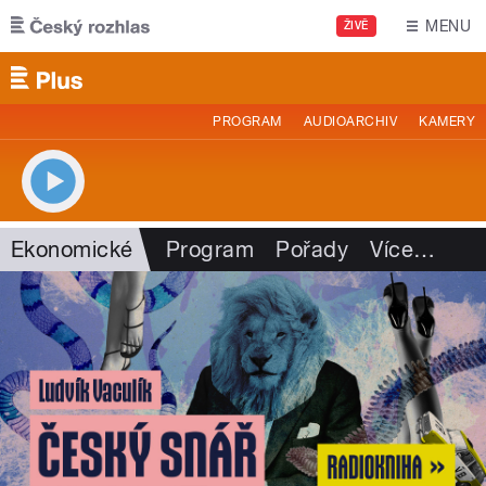
Přejít k hlavnímu obsahu
MENU
ŽIVĚ
PROGRAM
AUDIOARCHIV
KAMERY
Ekonomické
Program
Pořady
Více
…