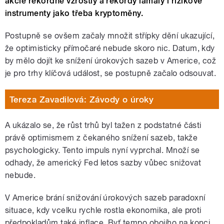
akcie rekordně vzrostly a rekordy lámaly i rizikové
instrumenty jako třeba kryptoměny.
Postupně se ovšem začaly množit střípky dění ukazující,
že optimisticky přímočaré nebude skoro nic. Datum, kdy
by mělo dojít ke snížení úrokových sazeb v Americe, což
je pro trhy klíčová událost, se postupně začalo odsouvat.
Tereza Zavadilová: Závody o úroky
A ukázalo se, že růst trhů byl tažen z podstatné části
právě optimismem z čekaného snížení sazeb, takže
psychologicky. Tento impuls nyní vyprchal. Množí se
odhady, že americký Fed letos sazby vůbec snižovat
nebude.
V Americe brání snižování úrokových sazeb paradoxní
situace, kdy vcelku rychle rostla ekonomika, ale proti
předpokladům také inflace. Byť tempo obojího na konci