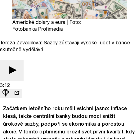
Americké dolary a eura | Foto:
Fotobanka Profimedia
Tereza Zavadilová: Sazby zůstávají vysoké, účet v bance
skutečně vydělává
3:12
Začátkem letošního roku měli všichni jasno: inflace
klesá, takže centrální banky budou moci snížit
úrokové sazby, podpoří se ekonomika a porostou
akcie. V tomto optimismu prožil svět první kvartál, kdy