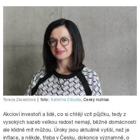
Tereza Zavadilová
|
foto:
Kateřina Cibulka
,
Český rozhlas
Akcioví investoři a lidé, co si chtějí vzít půjčku, tedy z
vysokých sazeb velkou radost nemají, běžné domácnosti
ale klidně mít můžou. Úroky jsou aktuálně vyšší, než je
inflace, a někde, třeba v Česku, dokonce významně, o