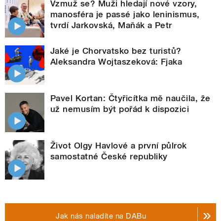
Vzmuž se? Muži hledají nové vzory,
manosféra je passé jako leninismus,
tvrdí Jarkovská, Maňák a Petr
Jaké je Chorvatsko bez turistů?
Aleksandra Wojtaszeková: Fjaka
Pavel Kortan: Čtyřicítka mě naučila, že
už nemusím být pořád k dispozici
Život Olgy Havlové a první půlrok
samostatné České republiky
Jak nás naladíte na DABu