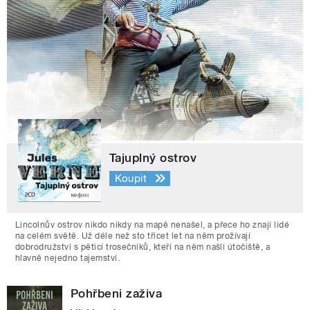
Tajuplný ostrov
Koupit
Lincolnův ostrov nikdo nikdy na mapě nenašel, a přece ho znají lidé
na celém světě. Už déle než sto třicet let na něm prožívají
dobrodružství s pěticí trosečníků, kteří na něm našli útočiště, a
hlavně nejedno tajemství.
Pohřbeni zaživa