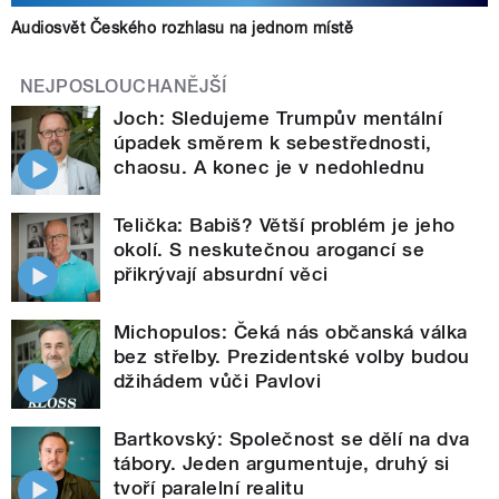
Audiosvět Českého rozhlasu na jednom místě
NEJPOSLOUCHANĚJŠÍ
Joch: Sledujeme Trumpův mentální
úpadek směrem k sebestřednosti,
chaosu. A konec je v nedohlednu
Telička: Babiš? Větší problém je jeho
okolí. S neskutečnou arogancí se
přikrývají absurdní věci
Michopulos: Čeká nás občanská válka
bez střelby. Prezidentské volby budou
džihádem vůči Pavlovi
Bartkovský: Společnost se dělí na dva
tábory. Jeden argumentuje, druhý si
tvoří paralelní realitu