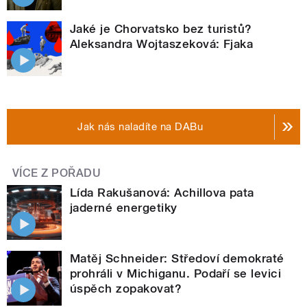
Jaké je Chorvatsko bez turistů?
Aleksandra Wojtaszeková: Fjaka
Jak nás naladíte na DABu
VÍCE Z POŘADU
Lída Rakušanová: Achillova pata
jaderné energetiky
Matěj Schneider: Středoví demokraté
prohráli v Michiganu. Podaří se levici
úspěch zopakovat?