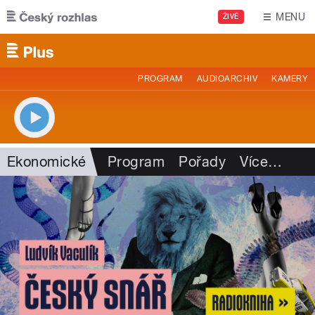
Přejít k hlavnímu obsahu
MENU
ŽIVĚ
PROGRAM
AUDIOARCHIV
KAMERY
Ekonomické
Program
Pořady
Více
…