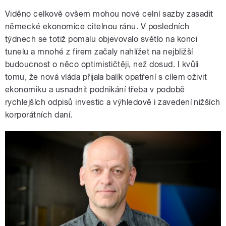
Viděno celkově ovšem mohou nové celní sazby zasadit
německé ekonomice citelnou ránu. V posledních
týdnech se totiž pomalu objevovalo světlo na konci
tunelu a mnohé z firem začaly nahlížet na nejbližší
budoucnost o něco optimističtěji, než dosud. I kvůli
tomu, že nová vláda přijala balík opatření s cílem oživit
ekonomiku a usnadnit podnikání třeba v podobě
rychlejších odpisů investic a výhledově i zavedení nižších
korporátních daní.