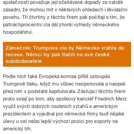
společností považuje její očekávané dopady za natolik
zásadní, že mohou mít v některých ohledech i likvidační
povahu. Tři čtvrtiny z těchto firem pak počítají s tím, že
patnáctiprocentní cla dál zhorší výhledy německého
hospodářství.
Zámečník: Trumpova cla by Německo vrátila do
recese. Němci by pak tlačili na své české
subdodavatele
Podle nich také Evropská komise příliš ustoupila
Trumpově tlaku, když mu vůbec neoponovala a naopak
před ním v podstatě kapitulovala. Zástupci těchto firem
proto volají po tom, aby spolkový kancléř Friedrich Merz
využil svých dobrých osobních vztahů s americkým
prezidentem a vyjednal pro německé firmy buď nějaké
úlevy u cel nebo lepší výchozí pozici pro exporty na
americký trh.