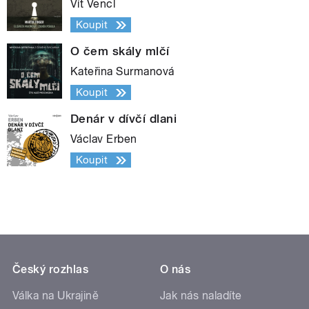
Vít Vencl
Koupit
O čem skály mlčí
Kateřina Surmanová
Koupit
Denár v dívčí dlani
Václav Erben
Koupit
Český rozhlas
O nás
Válka na Ukrajině
Jak nás naladíte