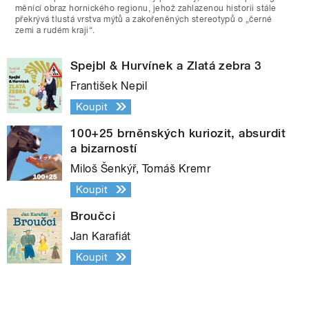
měnící obraz hornického regionu, jehož zahlazenou historii stále
překrývá tlustá vrstva mýtů a zakořeněných stereotypů o „černé
zemi a rudém kraji“.
Spejbl & Hurvínek a Zlatá zebra 3
František Nepil
Koupit
100+25 brněnských kuriozit, absurdit
a bizarností
Miloš Šenkýř, Tomáš Kremr
Koupit
Broučci
Jan Karafiát
Koupit