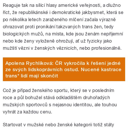
Reaguje tak na sílící hlasy americké veřejnosti, a dlužno
říct, že republikánské i demokratické jakbysmet, která se
po několika letech zaraženého mlčení začala výrazně
ohrazovat proti pronikání takzvaných trans žen, tedy
biologických mužů, na místa, kde jsou ženám nepříjemní
nebo kde ženy vyloženě ohrožují, ať už fyzicky jako
mužští vězni v ženských věznicích, nebo profesionálně.
Apolena Rychlíková: ČR vykročila k řešení jedné
ze svých lidskoprávních ostud. Nucené kastrace
trans* lidí mají skončit
Což je případ ženského sportu, který se v posledním
roce a půl bohužel stává odkladištěm druhořadých
mužských sportovců s nejasnou identitou, ale touhou
vyhrát za každou cenu.
Startovat v mužské nebo ženské kategorii totiž státy