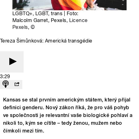
LGBTQ+, LGBT, trans | Foto:
Malcolm Garret, Pexels,
Licence
Pexels
,
©
Tereza Šimůnková: Americká transgédie
3:29
Kansas se stal prvním americkým státem, který přijal
definici genderu. Nový zákon říká, že pro váš pohyb
ve společnosti je relevantní vaše biologické pohlaví a
nikoli to, kým se cítíte – tedy ženou, mužem nebo
čímkoli mezi tím.