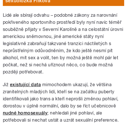
sexuoložka Fifková
Lidé ale sbírají odvahu – podobné zákony za narovnání
pokřiveného sportovního prostředí byly nyní navíc téměř
souběžně přijaty v Severní Karolíně a na celostátní úrovni
americkou sněmovnou, jiné americké státy nyní
legislativně zabraňují takzvané tranzici náctiletých s
neprůstřelným odůvodněním, že kdo ještě nesmí pít
alkohol, mít sex a volit, ten by možná ještě mohl pár let
počkat, než si nechá uříznout něco, co bude možná
později potřebovat.
Již
existující data
mimochodem ukazují, že většina
zranitelných mladých lidí, kteří se na začátku puberty
identifikovali jako trans a kteří neprošli změnou pohlaví,
dorostou v úplně normální, dalo by se říct učebnicově
nudné homosexuály
; nehledali jiné pohlaví, ale
potřebovali si nechat ustát a uzrát sexuální preference.