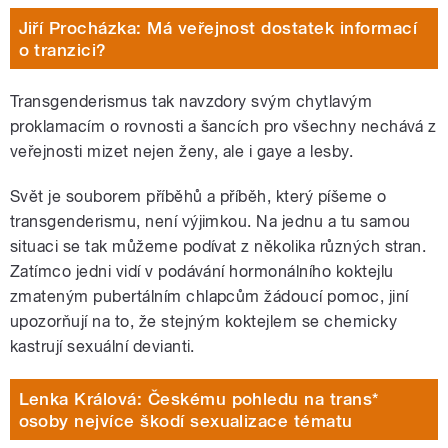
Jiří Procházka: Má veřejnost dostatek informací
o tranzici?
Transgenderismus tak navzdory svým chytlavým
proklamacím o rovnosti a šancích pro všechny nechává z
veřejnosti mizet nejen ženy, ale i gaye a lesby.
Svět je souborem příběhů a příběh, který píšeme o
transgenderismu, není výjimkou. Na jednu a tu samou
situaci se tak můžeme podívat z několika různých stran.
Zatímco jedni vidí v podávání hormonálního koktejlu
zmateným pubertálním chlapcům žádoucí pomoc, jiní
upozorňují na to, že stejným koktejlem se chemicky
kastrují sexuální devianti.
Lenka Králová: Českému pohledu na trans*
osoby nejvíce škodí sexualizace tématu