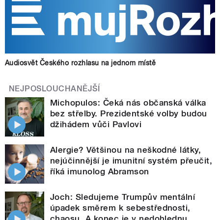
Audiosvět Českého rozhlasu na jednom místě
NEJPOSLOUCHANĚJŠÍ
Michopulos: Čeká nás občanská válka
bez střelby. Prezidentské volby budou
džihádem vůči Pavlovi
Alergie? Většinou na neškodné látky,
nejúčinnější je imunitní systém přeučit,
říká imunolog Abramson
Joch: Sledujeme Trumpův mentální
úpadek směrem k sebestřednosti,
chaosu. A konec je v nedohlednu