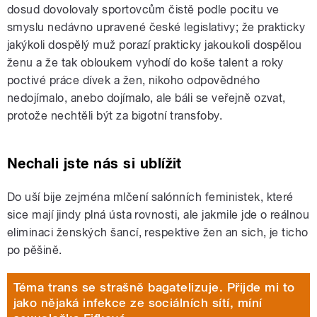
dosud dovolovaly sportovcům čistě podle pocitu ve
smyslu nedávno upravené české legislativy; že prakticky
jakýkoli dospělý muž porazí prakticky jakoukoli dospělou
ženu a že tak obloukem vyhodí do koše talent a roky
poctivé práce dívek a žen, nikoho odpovědného
nedojímalo, anebo dojímalo, ale báli se veřejně ozvat,
protože nechtěli být za bigotní transfoby.
Nechali jste nás si ublížit
Do uší bije zejména mlčení salónních feministek, které
sice mají jindy plná ústa rovnosti, ale jakmile jde o reálnou
eliminaci ženských šancí, respektive žen an sich, je ticho
po pěšině.
Téma trans se strašně bagatelizuje. Přijde mi to
jako nějaká infekce ze sociálních sítí, míní