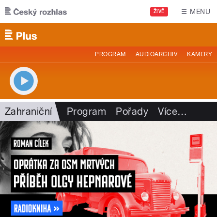
Přejít k hlavnímu obsahu
MENU
ŽIVĚ
PROGRAM
AUDIOARCHIV
KAMERY
Zahraniční
Program
Pořady
Více
…