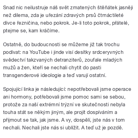
Snad nic neilustruje náš svět zmatených štěňátek jasněji
než dilema, zda je uřezání zdravých prsů čtrnáctileté
dívce řezničina, nebo pokrok. Je-li toto pokrok, přátelé,
ptejme se, kam kráčíme.
Ostatně, do budoucnosti se můžeme již tak trochu
podívat: na YouTube i jinde visí desítky srdceryvných
svědectví takzvaných detranziterů, zoufale mladých
mužů a žen, kteří se nechali chytit do pasti
transgenderové ideologie a teď varují ostatní.
Spojující linka je následující: nepotřebovali jsme operace
ani hormony, potřebovali jsme pomoc sami se sebou,
protože za naší extrémní trýzní ve skutečnosti nebyla
touha stát se někým jiným, ale projít dospíváním a
přijmout se tak, jak jsme. A vy, dospělí, jste nás v tom
nechali. Nechali jste nás si ublížit. A teď už je pozdě.