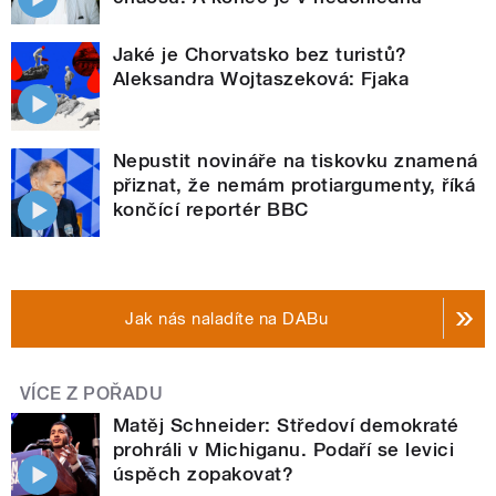
Jaké je Chorvatsko bez turistů?
Aleksandra Wojtaszeková: Fjaka
Nepustit novináře na tiskovku znamená
přiznat, že nemám protiargumenty, říká
končící reportér BBC
Jak nás naladíte na DABu
VÍCE Z POŘADU
Matěj Schneider: Středoví demokraté
prohráli v Michiganu. Podaří se levici
úspěch zopakovat?