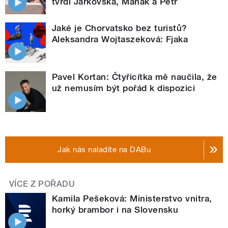
tvrdí Jarkovská, Maňák a Petr
Jaké je Chorvatsko bez turistů?
Aleksandra Wojtaszeková: Fjaka
Pavel Kortan: Čtyřicítka mě naučila, že
už nemusím být pořád k dispozici
Jak nás naladíte na DABu
VÍCE Z POŘADU
Kamila Pešeková: Ministerstvo vnitra,
horký brambor i na Slovensku