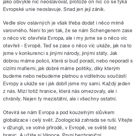
jako obvykle nic neoslavoval, protože on nic co se týká
Evropské unie neoslavuje. Snad jen její zánik.
Vedle slov oslavných je však třeba dodat i něco mírně
varovného. Není to jen tak, že se nám Schengenem zase
o něco víc otevřela Evropa, ale i my jsme se o něco víc
otevřeli - Evropě. Teď se zase o něco víc ukáže, jak na to
jsme v konkurenci s jinými národy, jinými státy. Jak
dobrou máme policii, která si buď poradí, nebo neporadí s
cizími mafiemi, jak dobré máme politiky, díky kterým
budeme nebo nebudeme platnou a viditelnou součástí
Evropy a ukáže se i jak dobří jsme my sami. Každý jeden
z nás. Mizí totiž hranice, která nás omezovaly, ale i
chránily. Nejen ty mezistátní, ale i všechny ostatní.
Otevírá se nám Evropa a pod kouzelným slůvkem
globalizace i celý svět. Zoologická zahrada se ruší. Vítejte
v džungli, ve volné přírodě, v Evropě, ve světě bez
hranic. A užijte si Vánoce. První bezhraniční.