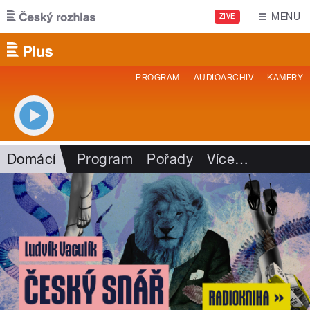
Přejít k hlavnímu obsahu
MENU
ŽIVĚ
PROGRAM
AUDIOARCHIV
KAMERY
Domácí
Program
Pořady
Více
…