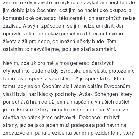
zřejmě nikdy v životě nezvyknou a zvykat ani nechtějí. Je
jim dobře jako Čechům, což jim po nacistické okupaci a
komunistické devastaci této země i jich samotných nelze
zazlívat. A svým způsobem se jim nelze ani divit. Jen
opravdu velcí lidé dokáží přesáhnout horizont svého
života a žít pro něco, co možná někdy bude. Těm
ostatním to nevyčítejme, jsou jen staří a smrtelní.
Nevím, zda už pro mě a moji generaci čerstvých
čtyřicátníků bude někdy Evropská unie vlastí, protože jí k
tomu ještě spousta věcí chybí. A je spousta lidí, kteří
tomu, aby nejen Čechům ale i všem dalším Evropanům
vlastí byla, hází klacky pod nohy. Avšak Schengen, který
ponechává hranice už jen na mapách a v našich duších
je tím krokem, který tomu hodně napomáhá. V noci ze
čtvrtka na pátek jsme oslavovali. Dokonce i ministři
strany, jež se jako jeden muž podepsala pod návrh na
znovuzvolení pana prezidenta panem prezidentem, který