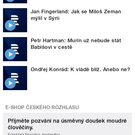
Jan Fingerland: Jak se Miloš Zeman
mýlil v Sýrii
Petr Hartman: Murín už nebude stát
Babišovi v cestě
Ondřej Konrád: K vládě blíž. Anebo ne?
E-SHOP ČESKÉHO ROZHLASU
Přijměte pozvání na úsměvný doušek moudré
člověčiny.
František Novotný, moderátor