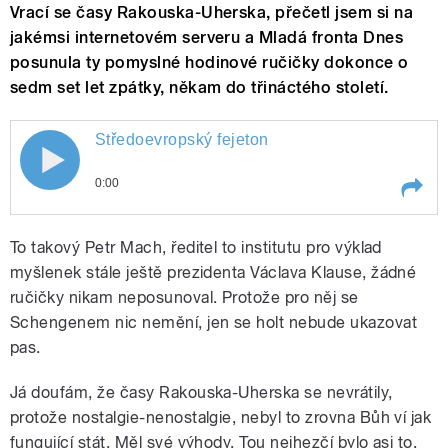
Vrací se časy Rakouska-Uherska, přečetl jsem si na
jakémsi internetovém serveru a Mladá fronta Dnes
posunula ty pomyslné hodinové ručičky dokonce o
sedm set let zpátky, někam do třináctého století.
Středoevropský fejeton
0:00
Play /
Středoevropský fejeton
To takový Petr Mach, ředitel to institutu pro výklad
myšlenek stále ještě prezidenta Václava Klause, žádné
ručičky nikam neposunoval. Protože pro něj se
Schengenem nic nemění, jen se holt nebude ukazovat
pas.
Já doufám, že časy Rakouska-Uherska se nevrátily,
protože nostalgie-nenostalgie, nebyl to zrovna Bůh ví jak
pause
fungující stát. Měl své výhody. Tou nejhezčí bylo asi to,