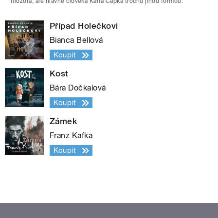
filozofa, ale hlavně člověka Karla Čapka trochu jinou formou.
Případ Holečkovi
Bianca Bellová
Koupit
Kost
Bára Dočkalová
Koupit
Zámek
Franz Kafka
Koupit