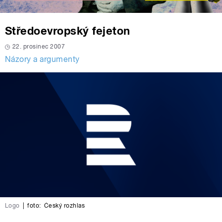
Středoevropský fejeton
22. prosinec 2007
Názory a argumenty
Logo
|
foto:
Český rozhlas