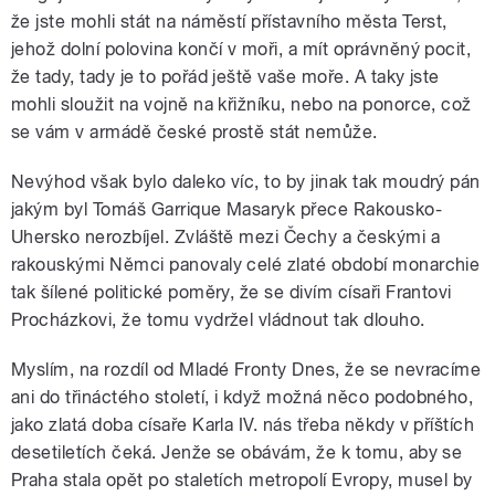
že jste mohli stát na náměstí přístavního města Terst,
jehož dolní polovina končí v moři, a mít oprávněný pocit,
že tady, tady je to pořád ještě vaše moře. A taky jste
mohli sloužit na vojně na křižníku, nebo na ponorce, což
se vám v armádě české prostě stát nemůže.
Nevýhod však bylo daleko víc, to by jinak tak moudrý pán
jakým byl Tomáš Garrique Masaryk přece Rakousko-
Uhersko nerozbíjel. Zvláště mezi Čechy a českými a
rakouskými Němci panovaly celé zlaté období monarchie
tak šílené politické poměry, že se divím císaři Frantovi
Procházkovi, že tomu vydržel vládnout tak dlouho.
Myslím, na rozdíl od Mladé Fronty Dnes, že se nevracíme
ani do třináctého století, i když možná něco podobného,
jako zlatá doba císaře Karla IV. nás třeba někdy v příštích
desetiletích čeká. Jenže se obávám, že k tomu, aby se
Praha stala opět po staletích metropolí Evropy, musel by