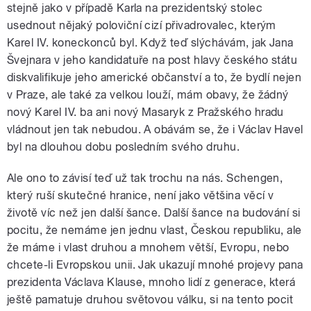
stejně jako v případě Karla na prezidentský stolec
usednout nějaký poloviční cizí přivadrovalec, kterým
Karel IV. koneckonců byl. Když teď slýchávám, jak Jana
Švejnara v jeho kandidatuře na post hlavy českého státu
diskvalifikuje jeho americké občanství a to, že bydlí nejen
v Praze, ale také za velkou louží, mám obavy, že žádný
nový Karel IV. ba ani nový Masaryk z Pražského hradu
vládnout jen tak nebudou. A obávám se, že i Václav Havel
byl na dlouhou dobu posledním svého druhu.
Ale ono to závisí teď už tak trochu na nás. Schengen,
který ruší skutečné hranice, není jako většina věcí v
životě víc než jen další šance. Další šance na budování si
pocitu, že nemáme jen jednu vlast, Českou republiku, ale
že máme i vlast druhou a mnohem větší, Evropu, nebo
chcete-li Evropskou unii. Jak ukazují mnohé projevy pana
prezidenta Václava Klause, mnoho lidí z generace, která
ještě pamatuje druhou světovou válku, si na tento pocit