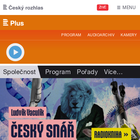
Přejít k hlavnímu obsahu
MENU
ŽIVĚ
PROGRAM
AUDIOARCHIV
KAMERY
Společnost
Program
Pořady
Více
…