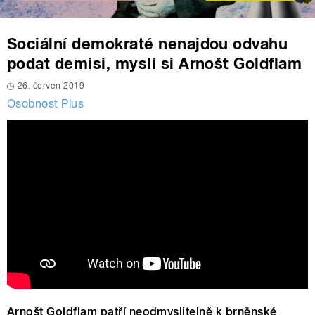
Sociální demokraté nenajdou odvahu
podat demisi, myslí si Arnošt Goldflam
26. červen 2019
Osobnost Plus
Arnošt Goldflam patří neodmyslitelně k brněnské