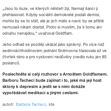
„Jsou to iluze, ve kterých někteří žijí. Nemají šanci ji
přehlasovat. Kdyby sociální demokraté podali demisi,
mohlo by se to stát, ale je jich málo a navíc by se příště
nemuseli nikam dostat. Proto si myslím, že k tomu ani
odvahu nenajdou,“ uvažoval Goldflam.
Jeho odhad se později ukázal jako správný. Po více než
sedmnáctihodinovém jednání Sněmovna hlasovala až ve
čtvrtek ráno a pro vyslovení nedůvěry zvedlo ruku jen 85
poslanců.
Poslechněte si celý rozhovor s Arnoštem Goldflamem.
Barboru Tachecí bude zajímat i to, jaké má její host
sklony k depresím a jestli se s nimi dokáže
vypořádávat medikací a jinými cestami.
autoři:
Barbora Tachecí
,
kte