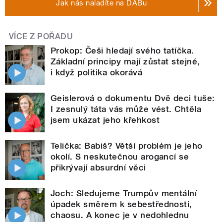
Jak nás naladíte na DABu
VÍCE Z POŘADU
Prokop: Češi hledají svého tatíčka.
Základní principy mají zůstat stejné,
i když politika okorává
Geislerová o dokumentu Dvě deci tuše:
I zesnulý táta vás může vést. Chtěla
jsem ukázat jeho křehkost
Telička: Babiš? Větší problém je jeho
okolí. S neskutečnou arogancí se
přikrývají absurdní věci
Joch: Sledujeme Trumpův mentální
úpadek směrem k sebestřednosti,
chaosu. A konec je v nedohlednu