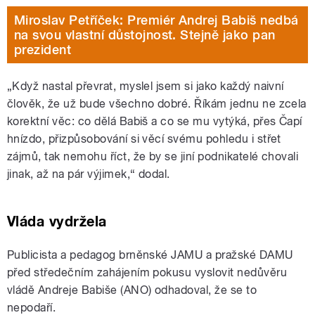
Miroslav Petříček: Premiér Andrej Babiš nedbá
na svou vlastní důstojnost. Stejně jako pan
prezident
„Když nastal převrat, myslel jsem si jako každý naivní
člověk, že už bude všechno dobré. Říkám jednu ne zcela
korektní věc: co dělá Babiš a co se mu vytýká, přes Čapí
hnízdo, přizpůsobování si věcí svému pohledu i střet
zájmů, tak nemohu říct, že by se jiní podnikatelé chovali
jinak, až na pár výjimek,“ dodal.
Vláda vydržela
Publicista a pedagog brněnské JAMU a pražské DAMU
před středečním zahájením pokusu vyslovit nedůvěru
vládě Andreje Babiše (ANO) odhadoval, že se to
nepodaří.