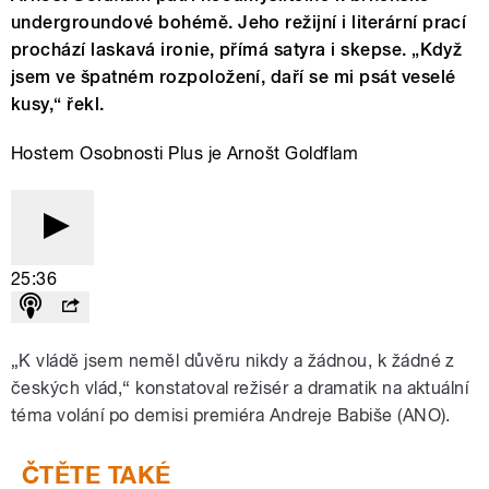
undergroundové bohémě. Jeho režijní i literární prací
prochází laskavá ironie, přímá satyra i skepse. „Když
jsem ve špatném rozpoložení, daří se mi psát veselé
kusy,“ řekl.
Hostem Osobnosti Plus je Arnošt Goldflam
25:36
„K vládě jsem neměl důvěru nikdy a žádnou, k žádné z
českých vlád,“ konstatoval režisér a dramatik na aktuální
téma volání po demisi premiéra Andreje Babiše (ANO).