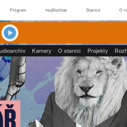
Program
mujRozhlas
Stanice
O r
udioarchiv
Kamery
O stanici
Projekty
Rozh