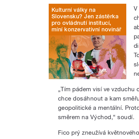
V
Kulturní války na
Slovensku? Jen zástěrka
c
pro ovládnutí institucí,
a
míní konzervativní novinář
p
d
T
s
n
„Tím pádem visí ve vzduchu ot
chce dosáhnout a kam směřuje
geopolitické a mentální. Pro
směrem na Východ,“ soudí.
Fico prý zneužívá květnovéh