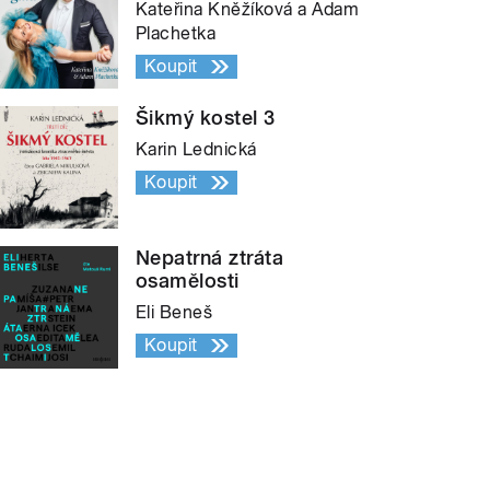
Kateřina Kněžíková a Adam
Plachetka
Koupit
Šikmý kostel 3
Karin Lednická
Koupit
Nepatrná ztráta
osamělosti
Eli Beneš
Koupit