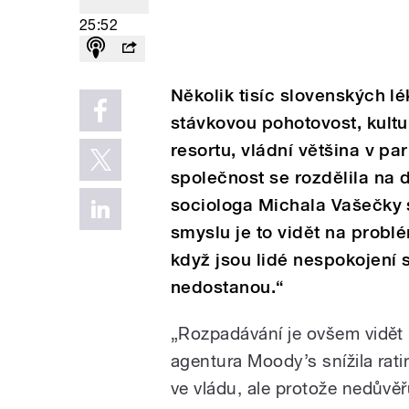
25:52
Několik tisíc slovenských l
stávkovou pohotovost, kultu
resortu, vládní většina v pa
společnost se rozdělila na 
sociologa Michala Vašečky 
smyslu je to vidět na problé
když jsou lidé nespokojení 
nedostanou.“
„Rozpadávání je ovšem vidět i
agentura Moody’s snížila rati
ve vládu, ale protože nedůvěř