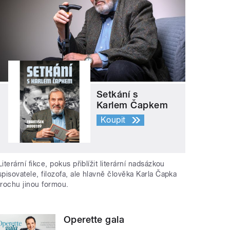
Setkání s
Karlem Čapkem
Koupit
Literární fikce, pokus přiblížit literární nadsázkou
spisovatele, filozofa, ale hlavně člověka Karla Čapka
trochu jinou formou.
Operette gala