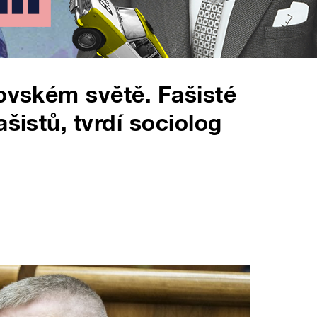
lovském světě. Fašisté
šistů, tvrdí sociolog