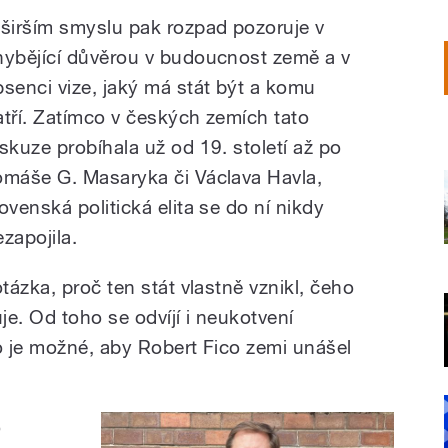
 širším smyslu pak rozpad pozoruje v
hybějící důvěrou v budoucnost země a v
bsenci vize, jaký má stát být a komu
atří. Zatímco v českých zemích tato
iskuze probíhala už od 19. století až po
omáše G. Masaryka či Václava Havla,
lovenská politická elita se do ní nikdy
ezapojila.
ázka, proč ten stát vlastně vznikl, čeho
. Od toho se odvíjí i neukotvení
to je možné, aby Robert Fico zemi unášel
o