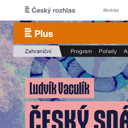
Přejít k hlavnímu obsahu
iRozhlas
Zahraniční
Program
Pořady
A