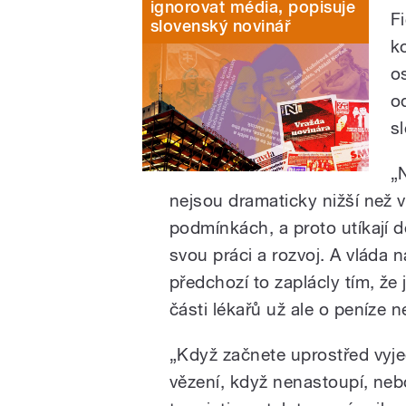
ignorovat média, popisuje
Fi
slovenský novinář
k
os
o
s
„
nejsou dramaticky nižší než v
podmínkách, a proto utíkají d
svou práci a rozvoj. A vláda n
předchozí to zaplácly tím, že
části lékařů už ale o peníze 
„Když začnete uprostřed vyj
vězení, když nenastoupí, nebo 