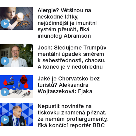
Alergie? Většinou na
neškodné látky,
nejúčinnější je imunitní
systém přeučit, říká
imunolog Abramson
Joch: Sledujeme Trumpův
mentální úpadek směrem
k sebestřednosti, chaosu.
A konec je v nedohlednu
Jaké je Chorvatsko bez
turistů? Aleksandra
Wojtaszeková: Fjaka
Nepustit novináře na
tiskovku znamená přiznat,
že nemám protiargumenty,
říká končící reportér BBC