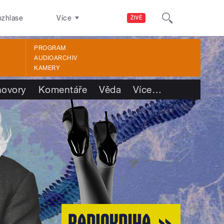
ozhlase
Více
ŽIVĚ
PROGRAM
AUDIOARCHIV
KAMERY
ovory
Komentáře
Věda
Více
…