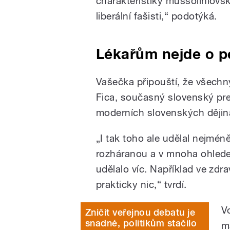
charakteristiky mussoliniovsk
liberální fašisti,“ podotýká.
Lékařům nejde o p
Vašečka připouští, že všechn
Fica, současný slovenský pre
moderních slovenských dějin
„I tak toho ale udělal nejméně
rozháranou a v mnoha ohlede
udělalo víc. Například ve zdr
prakticky nic,“ tvrdí.
Vo
Zničit veřejnou debatu je
snadné, politikům stačilo
m