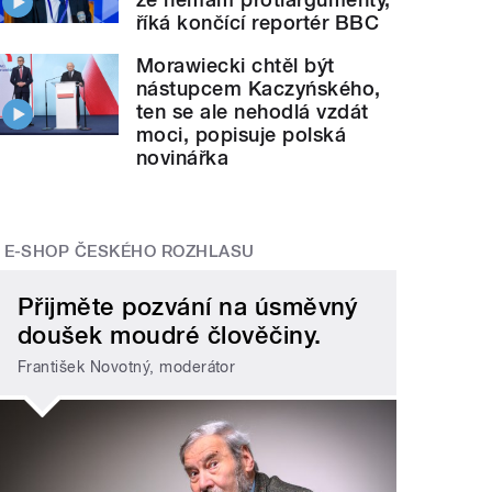
říká končící reportér BBC
Morawiecki chtěl být
nástupcem Kaczyńského,
ten se ale nehodlá vzdát
moci, popisuje polská
novinářka
E-SHOP ČESKÉHO ROZHLASU
Přijměte pozvání na úsměvný
doušek moudré člověčiny.
František Novotný, moderátor