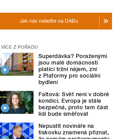
Jak nás naladíte na DABu
VÍCE Z POŘADU
Superdávka? Poraženými
jsou malé domácnosti
platící tržní nájem, zní
z Plaformy pro sociální
bydlení
Faltová: Svět není v dobré
kondici. Evropa je stále
bezpečná, proto tam část
lidí bude směřovat
Nepustit novináře na
tiskovku znamená přiznat,
že nemám protiargumenty,