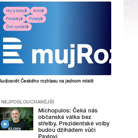
Hry a četby
Krimi
Pohádky
Pořady
Živé vysílání
Audiosvět Českého rozhlasu na jednom místě
NEJPOSLOUCHANĚJŠÍ
Michopulos: Čeká nás
občanská válka bez
střelby. Prezidentské volby
budou džihádem vůči
Pavlovi