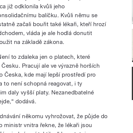
ca již odklonila kvůli jeho
onsolidačnímu balíčku. Kvůli němu se
tatně začali bouřit také lékaři, kteří hrozí
dchodem, vláda je ale hodlá donutit
loužit na základě zákona.
Není to zdaleka jen o platech, které
 Česku. Pracují ale ve výrazně horších
o Česka, kde mají lepší prostředí pro
a to není schopná reagovat, i ty
 jim daly vyšší platy. Nezanedbatelné
nejde,“ dodává.
ednávání někomu vyhrožovat, že půjde do
ministr vnitra řekne, že lékaři jsou