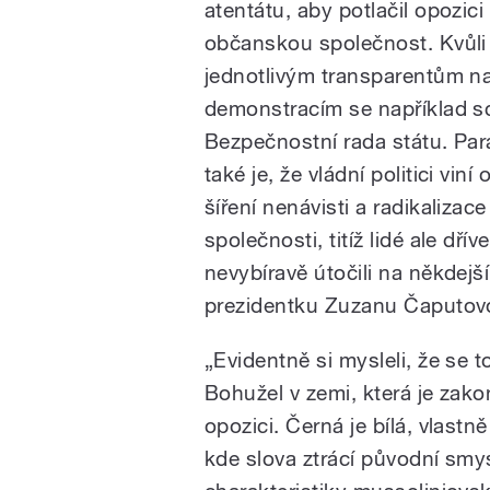
atentátu, aby potlačil opozici
občanskou společnost. Kvůli
jednotlivým transparentům n
demonstracím se například s
Bezpečnostní rada státu. Pa
také je, že vládní politici viní 
šíření nenávisti a radikalizace
společnosti, titíž lidé ale dříve
nevybíravě útočili na někdejší
prezidentku Zuzanu Čaputov
„Evidentně si mysleli, že se t
Bohužel v zemi, která je zako
opozici. Černá je bílá, vlast
kde slova ztrácí původní smys