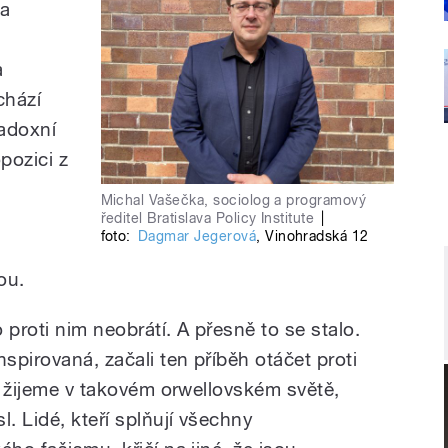
 a
a
chází
radoxní
opozici z
Michal Vašečka, sociolog a programový
ředitel Bratislava Policy Institute
|
foto:
Dagmar Jegerová
,
Vinohradská 12
ou.
o proti nim neobrátí. A přesně to se stalo.
nspirovaná, začali ten příběh otáčet proti
ně žijeme v takovém orwellovském světě,
l. Lidé, kteří splňují všechny