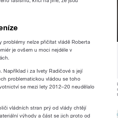
ého fašismu, křičí na jiné, že jsou
eníze
y problémy nelze přičítat vládě Roberta
miér je ovšem u moci nejdéle v
ách.
. Například i za Ivety Radičové s její
ch problematickou vládou se toho
avotnictví se mezi lety 2012–20 neudělalo
liči vládních stran prý od vlády chtějí
ateriální výhody a část se jich proto od