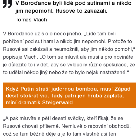
V Boroďance byli lidé pod sutinami a nikdo
jim nepomohl. Rusové to zakázali.
Tomáš Vlach
V Boroďance už šlo o něco jiného. „Lidé tam byli
pohřbení pod sutinami a nikdo jim nepomohl. Protože to
Rusové asi zakázali a neumožnili, aby jim někdo pomohl,“
popisuje Vlach. „O tom se mluvit ale musí a pro novináře
je důležité to i vidět, aby se vyloučily různé spekulace, že
to udělal někdo jiný nebo že to bylo nějak nastražené.“
Když Putin straší jadernou bombou, musí Západ
děsit stokrát víc. Tady patří jen hrubá záplata,
míní dramatik Steigerwald
„A pak mluvíte s pěti deseti svědky, kteří říkají, že se
Rusové chovali příšerně. Nemluvě o rabování obchodů,
což se tam běžně děje a je to tam vlastně asi ten