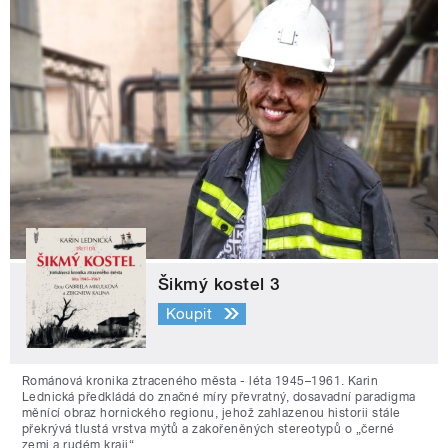
Šikmý kostel 3
Koupit
Románová kronika ztraceného města - léta 1945–1961. Karin
Lednická předkládá do značné míry převratný, dosavadní paradigma
měnící obraz hornického regionu, jehož zahlazenou historii stále
překrývá tlustá vrstva mýtů a zakořeněných stereotypů o „černé
zemi a rudém kraji“.