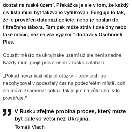
dostat na ruské území. Překážka je ale v tom, že každý
civilista musí být takzvaně vyfiltrován. Funguje to tak,
že je prověřen databází policie, nebo je poslán do
filtračního tábora. Tam pak může strávit dva dny nebo
také měsíc, než se vše vyjasní,“ dodává v Osobnosti
Plus.
Opustit město na ukrajinské území už ale není snadné.
Každý musí projít prověřením v ruské databázi.
„Pokud nevznikají nějaké otázky – tedy jestli se
nepohyboval v podezřelý čas na podezřelém místě, což
ale může znamenat cokoli, tak je jen na vůli toho, kdo
prověřuje.“
V Rusku zřejmě probíhá proces, který může
být daleko větší než Ukrajina.
Tomáš Vlach