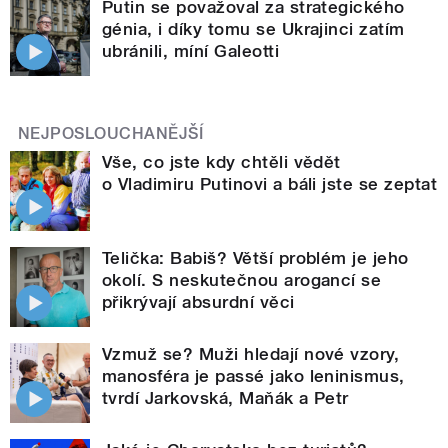
Putin se považoval za strategického
génia, i díky tomu se Ukrajinci zatím
ubránili, míní Galeotti
NEJPOSLOUCHANĚJŠÍ
Vše, co jste kdy chtěli vědět
o Vladimiru Putinovi a báli jste se zeptat
Telička: Babiš? Větší problém je jeho
okolí. S neskutečnou arogancí se
přikrývají absurdní věci
Vzmuž se? Muži hledají nové vzory,
manosféra je passé jako leninismus,
tvrdí Jarkovská, Maňák a Petr