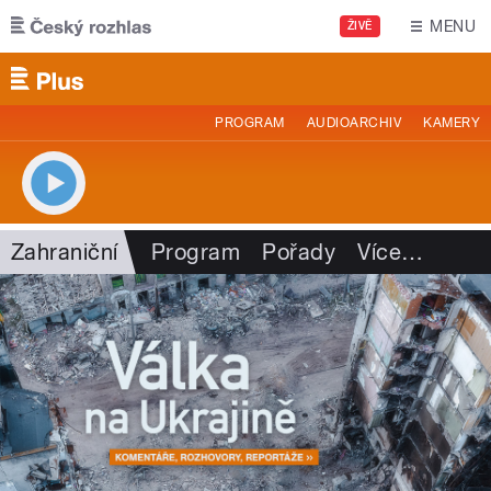
Přejít k hlavnímu obsahu
MENU
ŽIVĚ
PROGRAM
AUDIOARCHIV
KAMERY
Zahraniční
Program
Pořady
Více
…