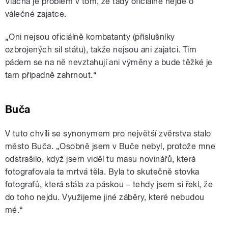
Vlacha je problém v tom, že tady oficiálně nejde o
válečné zajatce.
„Oni nejsou oficiálně kombatanty (příslušníky
ozbrojených sil státu), takže nejsou ani zajatci. Tím
pádem se na ně nevztahují ani výměny a bude těžké je
tam případně zahrnout.“
Buča
V tuto chvíli se synonymem pro největší zvěrstva stalo
město Buča. „Osobně jsem v Buče nebyl, protože mne
odstrašilo, když jsem viděl tu masu novinářů, která
fotografovala ta mrtvá těla. Byla to skutečně stovka
fotografů, která stála za páskou – tehdy jsem si řekl, že
do toho nejdu. Využijeme jiné záběry, které nebudou
mé.“