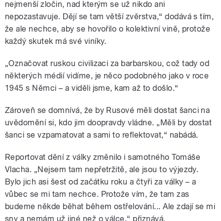
nejmenší zločin, nad kterým se už nikdo ani
nepozastavuje. Dějí se tam větší zvěrstva,“ dodává s tím,
že ale nechce, aby se hovořilo o kolektivní vině, protože
každý skutek má své viníky.
„Označovat ruskou civilizaci za barbarskou, což tady od
některých médií vidíme, je něco podobného jako v roce
1945 s Němci – a viděli jsme, kam až to došlo.“
Zároveň se domnívá, že by Rusové měli dostat šanci na
uvědomění si, kdo jim doopravdy vládne. „Měli by dostat
šanci se vzpamatovat a sami to reflektovat,“ nabádá.
Reportovat dění z války změnilo i samotného Tomáše
Vlacha. „Nejsem tam nepřetržitě, ale jsou to výjezdy.
Bylo jich asi šest od začátku roku a čtyři za války – a
vůbec se mi tam nechce. Protože vím, že tam zas
budeme někde běhat během ostřelování... Ale zdají se mi
sny a nemám už jiné než o válce,“ přiznává.