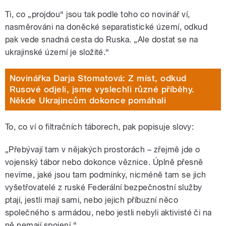
Ti, co „projdou“ jsou tak podle toho co novinář ví,
nasměrováni na doněcké separatistické území, odkud
pak vede snadná cesta do Ruska. „Ale dostat se na
ukrajinské území je složité.“
Novinářka Darja Stomatová: Z míst, odkud
Rusové odjeli, jsme vyslechli různé příběhy.
Někde Ukrajincům dokonce pomáhali
To, co ví o filtračních táborech, pak popisuje slovy:
„Přebývají tam v nějakých prostorách – zřejmě jde o
vojenský tábor nebo dokonce věznice. Úplně přesně
nevíme, jaké jsou tam podmínky, nicméně tam se jich
vyšetřovatelé z ruské Federální bezpečnostní služby
ptají, jestli mají sami, nebo jejich příbuzní něco
společného s armádou, nebo jestli nebyli aktivisté či na
ně nemají spojení.“