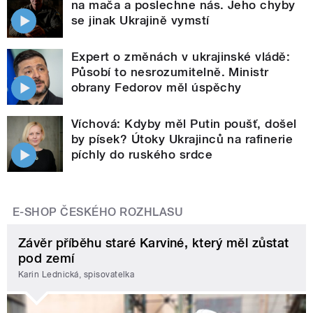
na mača a poslechne nás. Jeho chyby
se jinak Ukrajině vymstí
Expert o změnách v ukrajinské vládě:
Působí to nesrozumitelně. Ministr
obrany Fedorov měl úspěchy
Víchová: Kdyby měl Putin poušť, došel
by písek? Útoky Ukrajinců na rafinerie
píchly do ruského srdce
E-SHOP ČESKÉHO ROZHLASU
Závěr příběhu staré Karviné, který měl zůstat
pod zemí
Karin Lednická, spisovatelka