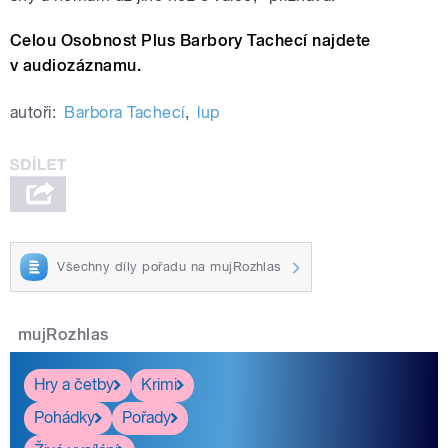
Celou Osobnost Plus Barbory Tachecí najdete
v audiozáznamu.
autoři:
Barbora Tachecí
,
lup
Všechny díly pořadu na mujRozhlas
mujRozhlas
Hry a četby
Krimi
Pohádky
Pořady