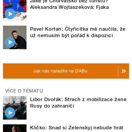
Jaké je Chorvatsko bez turistů?
Aleksandra Wojtaszeková: Fjaka
Pavel Kortan: Čtyřicítka mě naučila, že
už nemusím být pořád k dispozici
Jak nás naladíte na DABu
VÍCE O TÉMATU
Libor Dvořák: Strach z mobilizace žene
Rusy do zahraničí
Kličko: Snad si Zelenskyj nebude hrát