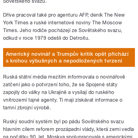
Sovětského svazu.
Dříve pracoval také pro agenturu AFP, deník The New
York Times a ruské internetové noviny The Moscow
Times. Jeho rodiče pocházejí ze Sovětského svazu,
odkud v roce 1979 odešli do Detroitu.
Americký novinář a Trumpův kritik opět přichází
s knihou výbušných a nepodložených tvrzení
Ruská státní média mezitím informovala o novinářově
zatčení jako o potvrzení toho, že se Spojené státy
zapojily do války na Ukrajině a vysílají do ruského
vnitrozemí tajné agenty. Ti mají získávat informace o
tamní zbrojní výrobě.
Ruský soudní systém byl po pádu Sovětského svazu
hlavním cílem reforem prozápadní vlády, která zemi vedla
na počátku 90. let. Moskva spolupracovala s americkými