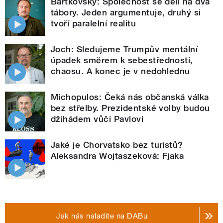
Bartkovský: Společnost se dělí na dva
tábory. Jeden argumentuje, druhý si
tvoří paralelní realitu
Joch: Sledujeme Trumpův mentální
úpadek směrem k sebestřednosti,
chaosu. A konec je v nedohlednu
Michopulos: Čeká nás občanská válka
bez střelby. Prezidentské volby budou
džihádem vůči Pavlovi
Jaké je Chorvatsko bez turistů?
Aleksandra Wojtaszeková: Fjaka
Jak nás naladíte na DABu