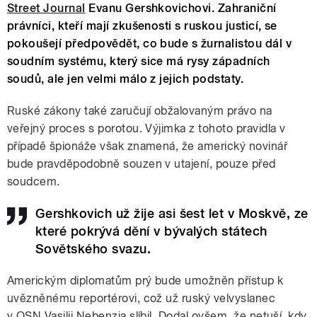
Street Journal
Evanu Gershkovichovi. Zahraniční
právníci, kteří mají zkušenosti s ruskou justicí, se
pokoušejí předpovědět, co bude s žurnalistou dál v
soudním systému, který sice má rysy západních
soudů, ale jen velmi málo z jejich podstaty.
Ruské zákony také zaručují obžalovaným právo na
veřejný proces s porotou. Výjimka z tohoto pravidla v
případě špionáže však znamená, že americký novinář
bude pravděpodobně souzen v utajení, pouze před
soudcem.
Gershkovich už žije asi šest let v Moskvě, ze
které pokrývá dění v bývalých státech
Sovětského svazu.
Americkým diplomatům prý bude umožněn přístup k
uvězněnému reportérovi, což už ruský velvyslanec
v OSN Vasilij Nebenzia slíbil. Dodal ovšem, že netuší, kdy