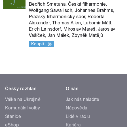
Bedřich Smetana, Česká filharmonie,
Wolfgang Sawallisch, Johannes Brahms,
Pražský filharmonický sbor, Roberta
Alexander, Thomas Allen, Lubomír Mátl,
Erich Leinsdorf, Miroslav Mareš, Jaroslav
Vašíček, Jan Málek, Zbyněk Matějů
Koupit
Český rozhlas
O nás
Válka na Ukrajině
Jak nás naladíte
Komunální volby
Nápověda
Stanice
Lidé v rádiu
eShop
Kariéra