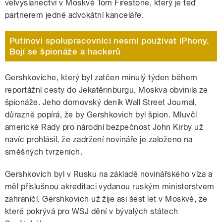
velvyslanectví v Moskvě Tom Firestone, který je teď
partnerem jedné advokátní kanceláře.
Putinovi spolupracovníci nesmí používat iPhony.
Bojí se špionáže a hackerů
Gershkoviche, který byl zatčen minulý týden během
reportážní cesty do Jekatěrinburgu, Moskva obvinila ze
špionáže. Jeho domovský deník Wall Street Journal,
důrazně popírá, že by Gershkovich byl špion. Mluvčí
americké Rady pro národní bezpečnost John Kirby už
navíc prohlásil, že zadržení novináře je založeno na
směšných tvrzeních.
Gershkovich byl v Rusku na základě novinářského víza a
měl příslušnou akreditaci vydanou ruským ministerstvem
zahraničí. Gershkovich už žije asi šest let v Moskvě, ze
které pokrývá pro WSJ dění v bývalých státech