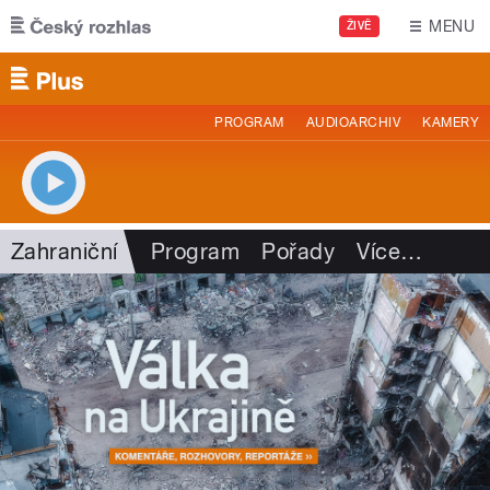
Přejít k hlavnímu obsahu
MENU
ŽIVĚ
PROGRAM
AUDIOARCHIV
KAMERY
Zahraniční
Program
Pořady
Více
…