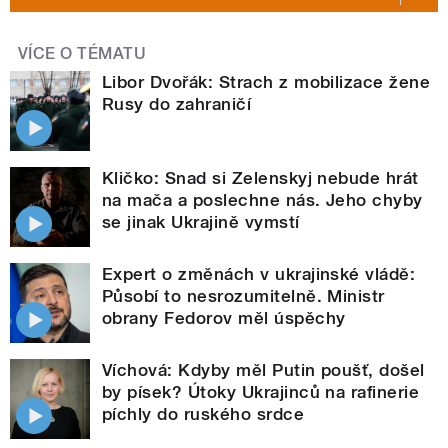
VÍCE O TÉMATU
Libor Dvořák: Strach z mobilizace žene
Rusy do zahraničí
Kličko: Snad si Zelenskyj nebude hrát
na mača a poslechne nás. Jeho chyby
se jinak Ukrajině vymstí
Expert o změnách v ukrajinské vládě:
Působí to nesrozumitelně. Ministr
obrany Fedorov měl úspěchy
Víchová: Kdyby měl Putin poušť, došel
by písek? Útoky Ukrajinců na rafinerie
píchly do ruského srdce