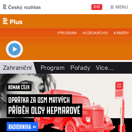
Přejít k hlavnímu obsahu
MENU
ŽIVĚ
PROGRAM
AUDIOARCHIV
KAMERY
Zahraniční
Program
Pořady
Více
…