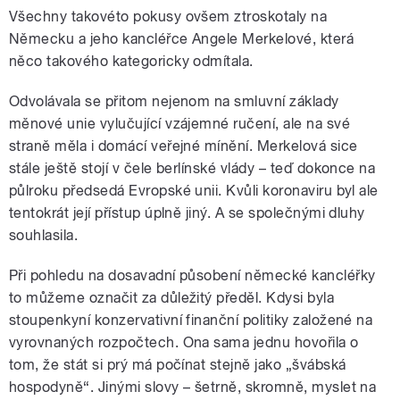
Všechny takovéto pokusy ovšem ztroskotaly na
Německu a jeho kancléřce Angele Merkelové, která
něco takového kategoricky odmítala.
Odvolávala se přitom nejenom na smluvní základy
měnové unie vylučující vzájemné ručení, ale na své
straně měla i domácí veřejné mínění. Merkelová sice
stále ještě stojí v čele berlínské vlády – teď dokonce na
půlroku předsedá Evropské unii. Kvůli koronaviru byl ale
tentokrát její přístup úplně jiný. A se společnými dluhy
souhlasila.
Při pohledu na dosavadní působení německé kancléřky
to můžeme označit za důležitý předěl. Kdysi byla
stoupenkyní konzervativní finanční politiky založené na
vyrovnaných rozpočtech. Ona sama jednu hovořila o
tom, že stát si prý má počínat stejně jako „švábská
hospodyně“. Jinými slovy – šetrně, skromně, myslet na