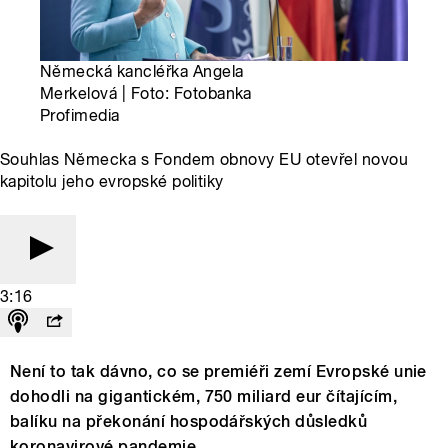
Německá kancléřka Angela
Merkelová | Foto: Fotobanka
Profimedia
Souhlas Německa s Fondem obnovy EU otevřel novou
kapitolu jeho evropské politiky
3:16
Není to tak dávno, co se premiéři zemí Evropské unie
dohodli na gigantickém, 750 miliard eur čítajícím,
balíku na překonání hospodářských důsledků
koronavirové pandemie.