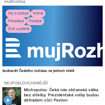
mujRozhlas
Hry a četby
Krimi
Pohádky
Pořady
Živé vysílání
Audiosvět Českého rozhlasu na jednom místě
NEJPOSLOUCHANĚJŠÍ
Michopulos: Čeká nás občanská válka
bez střelby. Prezidentské volby budou
džihádem vůči Pavlovi