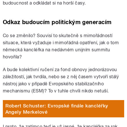
budoucnost a odkládat si na horší časy.
Odkaz budoucím politickým generacím
Co se změnilo? Souvisí to skutečně s mimořádností
situace, která vyžaduje i mimořádná opatření, jak o tom
německá kancléřka na nedávném unijním summitu
hovořila?
A bude kolektivní ručení za fond obnovy jednorázovou
záležitostí, jak tvrdila, nebo se z něj časem vytvoří stálý
nástroj jako v případě Evropského stabilizačního
mechanismu (ESM)? To v tuhle chvíli nikdo netuší.
Robert Schuster: Evropské finále kancléřky
Angely Merkelové
I proto, že zatímco teď je už jasné, že kancléřka za rok