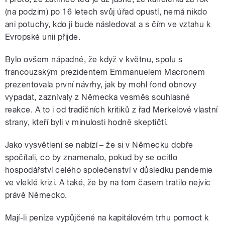
(na podzim) po 16 letech svůj úřad opustí, nemá nikdo
ani potuchy, kdo ji bude následovat a s čím ve vztahu k
Evropské unii přijde.
Bylo ovšem nápadné, že když v květnu, spolu s
francouzským prezidentem Emmanuelem Macronem
prezentovala první návrhy, jak by mohl fond obnovy
vypadat, zaznívaly z Německa vesměs souhlasné
reakce. A to i od tradičních kritiků z řad Merkelové vlastní
strany, kteří byli v minulosti hodně skeptičtí.
Jako vysvětlení se nabízí – že si v Německu dobře
spočítali, co by znamenalo, pokud by se ocitlo
hospodářství celého společenství v důsledku pandemie
ve vleklé krizi. A také, že by na tom časem tratilo nejvíc
právě Německo.
Mají-li peníze vypůjčené na kapitálovém trhu pomoct k