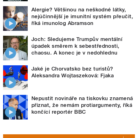
Alergie? Většinou na neškodné látky,
nejúčinnější je imunitní systém přeučit,
říká imunolog Abramson
Joch: Sledujeme Trumpův mentální
úpadek směrem k sebestřednosti,
chaosu. A konec je v nedohlednu
Jaké je Chorvatsko bez turistů?
Aleksandra Wojtaszeková: Fjaka
Nepustit novináře na tiskovku znamená
přiznat, že nemám protiargumenty, říká
končící reportér BBC