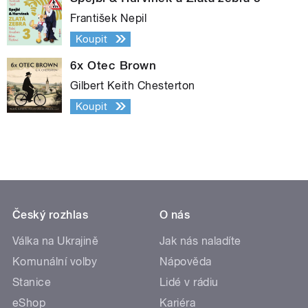
František Nepil
Koupit
6x Otec Brown
Gilbert Keith Chesterton
Koupit
Český rozhlas
O nás
Válka na Ukrajině
Jak nás naladíte
Komunální volby
Nápověda
Stanice
Lidé v rádiu
eShop
Kariéra