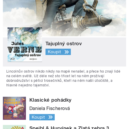
Tajuplný ostrov
Koupit
Lincolnův ostrov nikdo nikdy na mapě nenašel, a přece ho znají lidé
na celém světě. Už déle než sto třicet let na něm prožívají
dobrodružství s pěticí trosečníků, kteří na něm našli útočiště, a
hlavně nejedno tajemství.
Klasické pohádky
Daniela Fischerová
Koupit
Spejbl & Hurvínek a Zlatá zebra 3