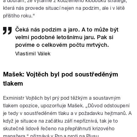
a doufám, že vytáhne z kouzelného klobouku strategii,
která nás provede situací nejen na podzim, ale i v létě
příštího roku.“
Čeká nás podzim a jaro. A to může být
velmi podobné letošnímu jaru. Pak si
povíme o celkovém počtu mrtvých.
Vlastimil Válek
Mašek: Vojtěch byl pod soustředěným
tlakem
Exministr Vojtěch byl prý pod těžkým a soustavným
tlakem opozice, upozorňuje Mašek. „Důvod odstoupení
je tedy v soustředěném tlaku a v požadavku hejtmanů. A
když je situace na začátku září nepříznivá, tak je to
skutečně lidově řečeno na přepřáhnutí krizového
manažera,“ přiznává v Pro a proti na Plusu.