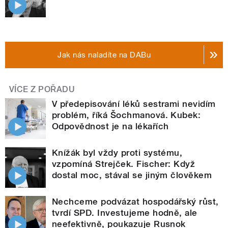
Jak nás naladíte na DABu
VÍCE Z POŘADU
V předepisování léků sestrami nevidím
problém, říká Šochmanová. Kubek:
Odpovědnost je na lékařích
Knížák byl vždy proti systému,
vzpomíná Strejček. Fischer: Když
dostal moc, stával se jiným člověkem
Nechceme podvázat hospodářský růst,
tvrdí SPD. Investujeme hodně, ale
neefektivně, poukazuje Rusnok