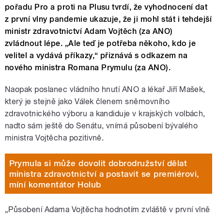
pořadu Pro a proti na Plusu tvrdí, že vyhodnocení dat
z první vlny pandemie ukazuje, že ji mohl stát i tehdejší
ministr zdravotnictví Adam Vojtěch (za ANO)
zvládnout lépe. „Ale teď je potřeba někoho, kdo je
velitel a vydává příkazy,“ přiznává s odkazem na
nového ministra Romana Prymulu (za ANO).
Naopak poslanec vládního hnutí ANO a lékař Jiří Mašek,
který je stejně jako Válek členem sněmovního
zdravotnického výboru a kandiduje v krajských volbách,
nadto sám ještě do Senátu, vnímá působení bývalého
ministra Vojtěcha pozitivně.
Prymula si může dovolit dobrodružství dělat
ministra zdravotnictví a postavit se premiérovi,
míní komentátor Holub
„Působení Adama Vojtěcha hodnotím zvláště v první vlně