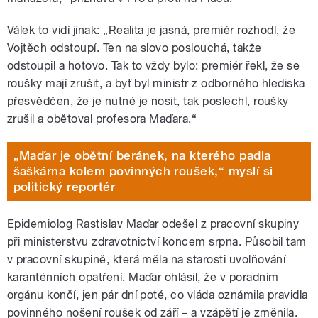
Válek to vidí jinak: „Realita je jasná, premiér rozhodl, že
Vojtěch odstoupí. Ten na slovo poslouchá, takže
odstoupil a hotovo. Tak to vždy bylo: premiér řekl, že se
roušky mají zrušit, a byť byl ministr z odborného hlediska
přesvědčen, že je nutné je nosit, tak poslechl, roušky
zrušil a obětoval profesora Maďara.“
„Maďar je obětní beránek, na kterého padla
šaškárna kolem povinných roušek,“ myslí si
politický reportér
Epidemiolog Rastislav Maďar odešel
z pracovní skupiny
při ministerstvu zdravotnictví koncem srpna. Působil tam
v pracovní skupině, která měla na starosti uvolňování
karanténních opatření. Maďar ohlásil, že v poradním
orgánu končí, jen pár dní poté, co vláda oznámila pravidla
povinného nošení roušek od září – a vzápětí je změnila.