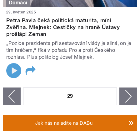
Domácí
29. květen 2025
Petra Pavla čeká politická maturita, míní
Zvěřina. Mlejnek: Cestičky na hraně Ústavy
prošlápl Zeman
„Pozice prezidenta při sestavování vlády je silná, on je
tím hráčem,“ říká v pořadu Pro a proti Českého
rozhlasu Plus politolog Josef Mlejnek.
STRÁNKY
29
n
zí
Jak nás naladíte na DABu