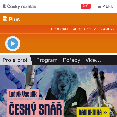
Přejít k hlavnímu obsahu
MENU
ŽIVĚ
PROGRAM
AUDIOARCHIV
KAMERY
Pro a proti
Program
Pořady
Více
…