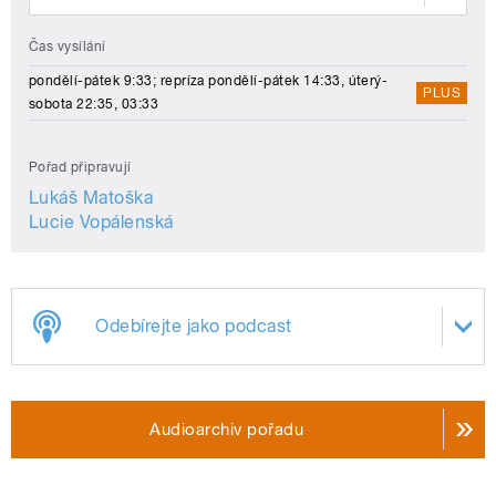
Čas vysílání
pondělí-pátek 9:33; repríza pondělí-pátek 14:33, úterý-
PLUS
sobota 22:35, 03:33
Pořad připravují
Lukáš Matoška
Lucie Vopálenská
Odebírejte jako podcast
Audioarchiv pořadu