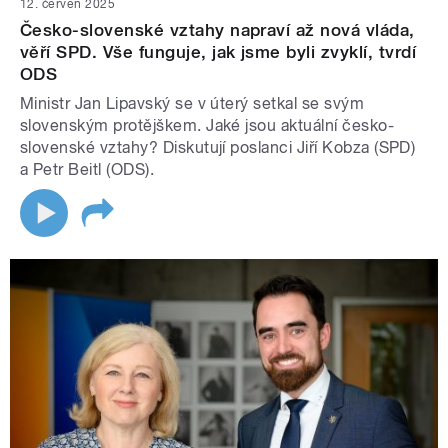
12. červen 2025
Česko-slovenské vztahy napraví až nová vláda,
věří SPD. Vše funguje, jak jsme byli zvyklí, tvrdí
ODS
Ministr Jan Lipavský se v úterý setkal se svým
slovenským protějškem. Jaké jsou aktuální česko-
slovenské vztahy? Diskutují poslanci Jiří Kobza (SPD)
a Petr Beitl (ODS).