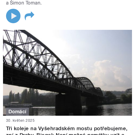
a Šimon Toman.
Domácí
30. květen 2025
Tři koleje na Vyšehradském mostu potřebujeme,