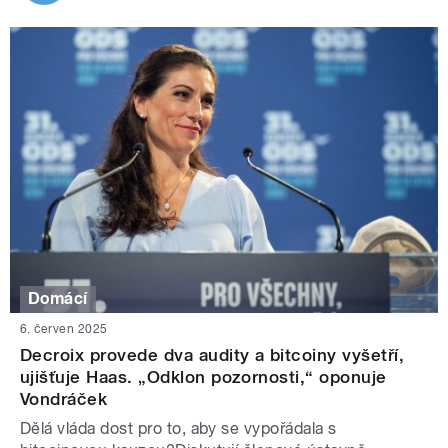
Domácí
6. červen 2025
Decroix provede dva audity a bitcoiny vyšetří,
ujišťuje Haas. „Odklon pozornosti,“ oponuje
Vondráček
Dělá vláda dost pro to, aby se vypořádala s