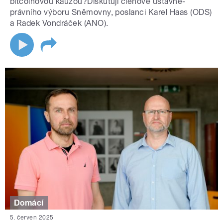
bitcoinovou kauzou?Diskutují členové ústavně-
právního výboru Sněmovny, poslanci Karel Haas (ODS)
a Radek Vondráček (ANO).
Domácí
5. červen 2025