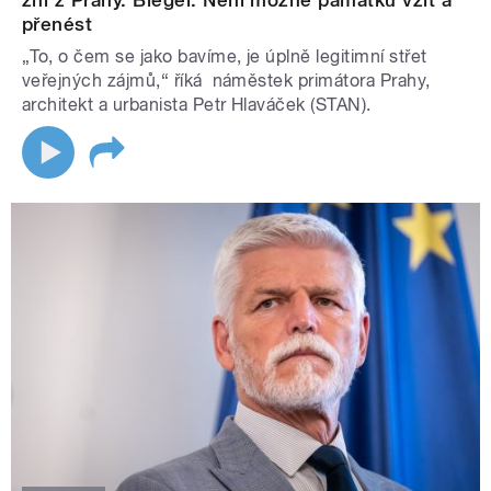
zní z Prahy. Biegel: Není možné památku vzít a
přenést
„To, o čem se jako bavíme, je úplně legitimní střet
veřejných zájmů,“ říká náměstek primátora Prahy,
architekt a urbanista Petr Hlaváček (STAN).