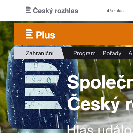
Přejít k hlavnímu obsahu
iRozhlas
Zahraniční
Program
Pořady
A