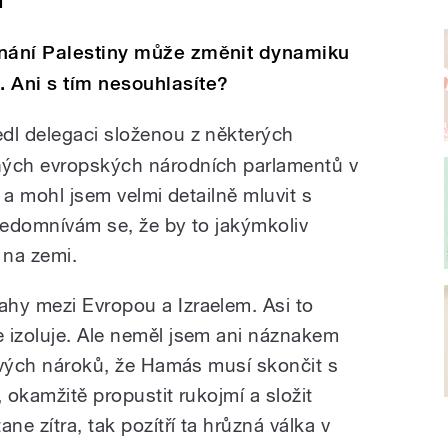
znání Palestiny může změnit dynamiku
 Ani s tím nesouhlasíte?
dl delegaci složenou z některých
ných evropských národních parlamentů v
y a mohl jsem velmi detailně mluvit s
 nedomnívám se, že by to jakýmkoliv
na zemi.
hy mezi Evropou a Izraelem. Asi to
 izoluje. Ale neměl jsem ani náznakem
 svých nároků, že Hamás musí skončit s
 okamžitě propustit rukojmí a složit
ne zítra, tak pozítří ta hrůzná válka v