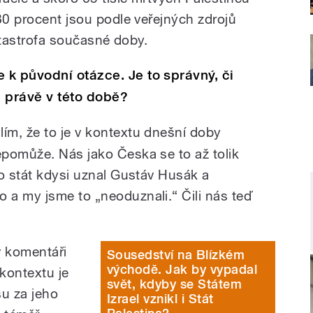
80 procent jsou podle veřejných zdrojů
katastrofa současné doby.
k původní otázce. Je to správný, či
 právě v této době?
lím, že to je v kontextu dnešní doby
pomůže. Nás jako Česka se to až tolik
ko stát kdysi uznal Gustáv Husák a
a my jsme to „neoduznali.“ Čili nás teď
v komentáři
Sousedství na Blízkém
východě. Jak by vypadal
 kontextu je
svět, kdyby se Státem
u za jeho
Izrael vznikl i Stát