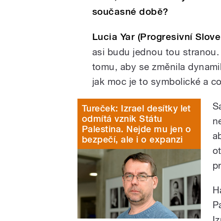
současné době?
Lucia Yar (Progresivní Slov
asi budu jednou tou stranou.
tomu, aby se změnila dynamik
jak moc je to symbolické a co
S
Tureček: Izrael desítky let
odmítá vznik Státu
ne
Palestina. Nejde mu jen o
a
bezpečí, ale i o expanzi
o
p
H
P
I