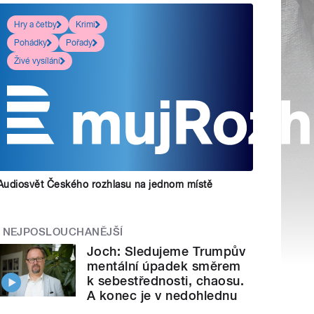
Hry a četby
Krimi
Pohádky
Pořady
Živé vysílání
Audiosvět Českého rozhlasu na jednom místě
NEJPOSLOUCHANĚJŠÍ
Joch: Sledujeme Trumpův
mentální úpadek směrem
k sebestřednosti, chaosu.
A konec je v nedohlednu