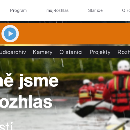
Program
mujRozhlas
Stanice
O r
udioarchiv
Kamery
O stanici
Projekty
Rozh