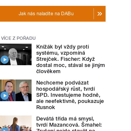
Jak nás naladíte na DABu
VÍCE Z POŘADU
Knížák byl vždy proti
systému, vzpomíná
Strejček. Fischer: Když
dostal moc, stával se jiným
člověkem
Nechceme podvázat
hospodářský růst, tvrdí
SPD. Investujeme hodně,
ale neefektivně, poukazuje
Rusnok
Devátá třída má smysl,
tvrdí Mazancová. Šmahel:
Zrušení nejde stavět na