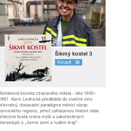
Šikmý kostel 3
Koupit
Románová kronika ztraceného města - léta 1945–
1961. Karin Lednická předkládá do značné míry
převratný, dosavadní paradigma měnící obraz
hornického regionu, jehož zahlazenou historii stále
překrývá tlustá vrstva mýtů a zakořeněných
stereotypů o „černé zemi a rudém kraji“.