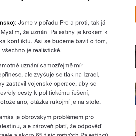
ensko)
: Jsme v pořadu Pro a proti, tak já
 Myslím, že uznání Palestiny je krokem k
a konfliktu. Asi se budeme bavit o tom,
 všechno je realistické.
amotné uznání samozřejmě mír
přinese, ale zvyšuje se tlak na Izrael,
by zastavil vojenské operace, aby se
tevřely cesty k politickému řešení,
rotože ano, otázka rukojmí je na stole.
amás je obrovským problémem pro
alestinu, ale zároveň platí, že odpověď
zraele a skoro 65 tisíc mrtvých Palestinců