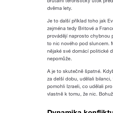
brutální teroristický útok pře
dvěma lety.
Je to další příklad toho jak E
zejména tedy Britové a Franc
provádějí naprosto chybnou p
to nic nového pod sluncem. 
nějaké své domácí politické 
nepomůže.
A je to skutečně špatné. Kdy
za delší dobu, udělali bilanc
pomohli Izraeli, co udělali p
vlastně k tomu, že nic. Bohuže
Dynamika konflikt