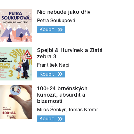
Nic nebude jako dřív
Petra Soukupová
Koupit
Spejbl & Hurvínek a Zlatá
zebra 3
František Nepil
Koupit
100+24 brněnských
kuriozit, absurdit a
bizarností
Miloš Šenkýř, Tomáš Kremr
Koupit