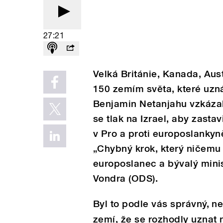
27:21
Velká Británie, Kanada, Aust
150 zemím světa, které uzná
Benjamin Netanjahu vzkázal
se tlak na Izrael, aby zasta
v Pro a proti europoslankyn
„Chybný krok, který ničemu
europoslanec a bývalý minis
Vondra (ODS).
Byl to podle vás správný, 
zemí, že se rozhodly uznat n