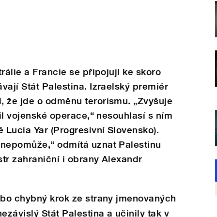
rálie a Francie se připojují ke skoro
vají Stát Palestina. Izraelský premiér
, že jde o odměnu terorismu. „Zvyšuje
vil vojenské operace,“ nesouhlasí s ním
ě Lucia Yar (Progresivní Slovensko).
 nepomůže,“ odmítá uznat Palestinu
tr zahraniční i obrany Alexandr
nebo chybný krok ze strany jmenovaných
ezávislý Stát Palestina a učinily tak v