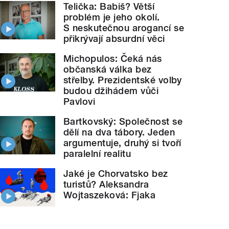
Telička: Babiš? Větší
problém je jeho okolí.
S neskutečnou arogancí se
přikrývají absurdní věci
Michopulos: Čeká nás
občanská válka bez
střelby. Prezidentské volby
budou džihádem vůči
Pavlovi
Bartkovský: Společnost se
dělí na dva tábory. Jeden
argumentuje, druhý si tvoří
paralelní realitu
Jaké je Chorvatsko bez
turistů? Aleksandra
Wojtaszeková: Fjaka