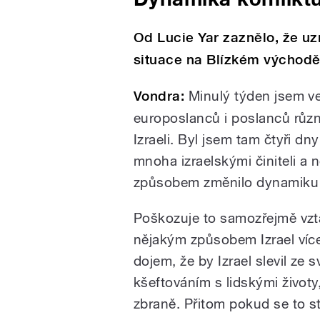
Od Lucie Yar zaznělo, že u
situace na Blízkém východě.
Vondra:
Minulý týden jsem ve
europoslanců i poslanců růz
Izraeli. Byl jsem tam čtyři dn
mnoha izraelskými činiteli a
způsobem změnilo dynamiku 
Poškozuje to samozřejmě vzta
nějakým způsobem Izrael více
dojem, že by Izrael slevil ze
kšeftováním s lidskými životy,
zbraně. Přitom pokud se to sta