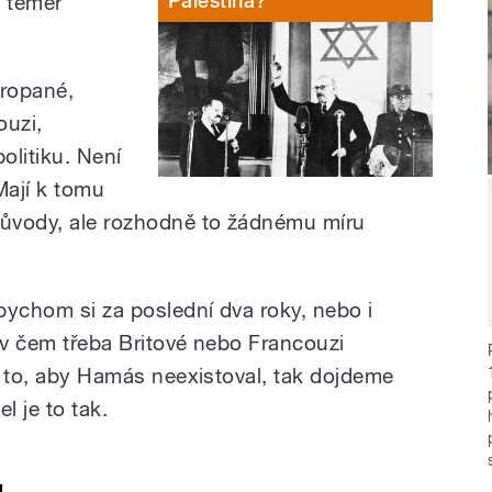
Palestina?
d téměř
vropané,
ouzi,
olitiku. Není
Mají k tomu
důvody, ale rozhodně to žádnému míru
bychom si za poslední dva roky, nebo i
i, v čem třeba Britové nebo Francouzi
ro to, aby Hamás neexistoval, tak dojdeme
l je to tak.
u