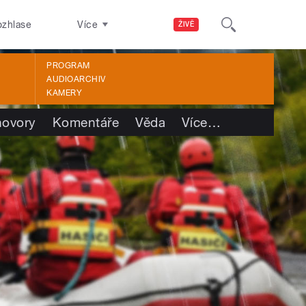
ozhlase
Více
ŽIVĚ
PROGRAM
AUDIOARCHIV
KAMERY
ovory
Komentáře
Věda
Více
…