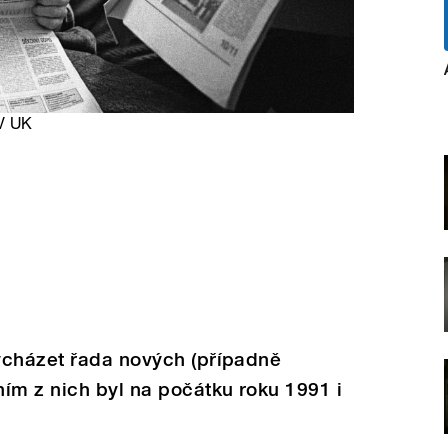
SV UK
ycházet řada nových (případně
ím z nich byl na počátku roku 1991 i