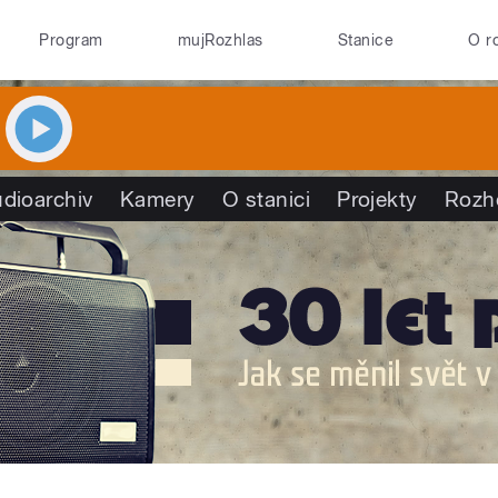
Program
mujRozhlas
Stanice
O r
dioarchiv
Kamery
O stanici
Projekty
Rozh