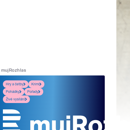
mujRozhlas
Hry a četby
Krimi
Pohádky
Pořady
Živé vysílání