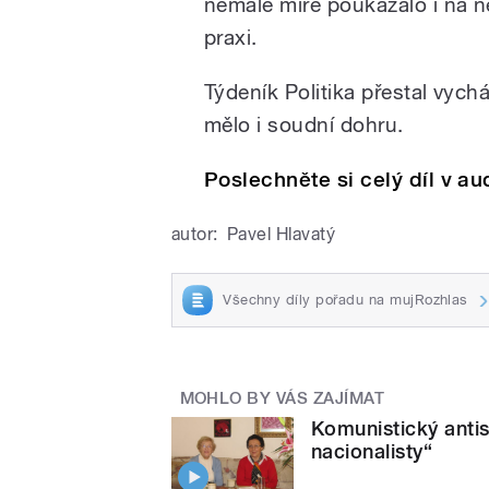
nemalé míře poukázalo i na n
praxi.
Týdeník Politika přestal vych
mělo i soudní dohru.
Poslechněte si celý díl v 
autor:
Pavel Hlavatý
Všechny díly pořadu na mujRozhlas
MOHLO BY VÁS ZAJÍMAT
Komunistický anti
nacionalisty“