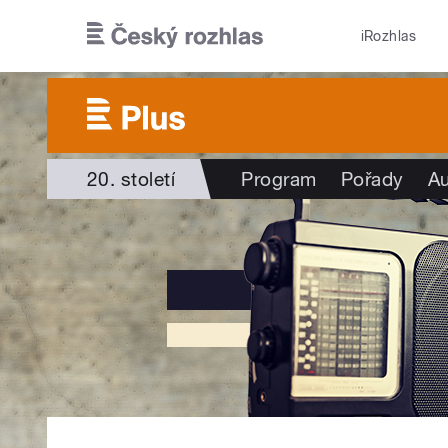
Přejít k hlavnímu obsahu
iRozhlas
20. století
Program
Pořady
Au