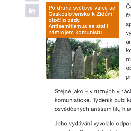
Č
Po druhé světové válce se
Československo k Židům
ř
otočilo zády.
s
Antisemitismus se stal i
nástrojem komunistů
v
a
k
m
o
pr
Stejně jako – v různých vlnác
komunistické. Týdeník publiko
osvědčených antisemitik, hla
Jeho vydávání vyvolalo odpor