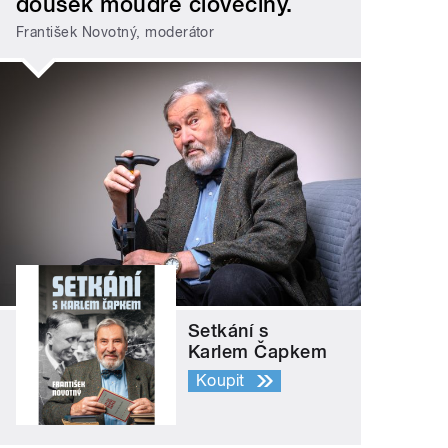
doušek moudré člověčiny.
František Novotný, moderátor
Setkání s
Karlem Čapkem
Koupit