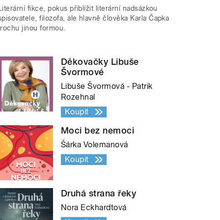
Literární fikce, pokus přiblížit literární nadsázkou
spisovatele, filozofa, ale hlavně člověka Karla Čapka
trochu jinou formou.
Děkovačky Libuše
Švormové
Libuše Švormová - Patrik
Rozehnal
Koupit
Moci bez nemoci
Šárka Volemanová
Koupit
Druhá strana řeky
Nora Eckhardtová