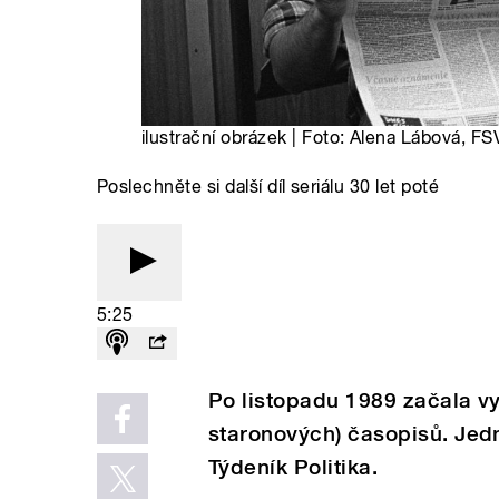
ilustrační obrázek | Foto: Alena Lábová, F
Poslechněte si další díl seriálu 30 let poté
5:25
Po listopadu 1989 začala v
staronových) časopisů. Jedn
Týdeník Politika.