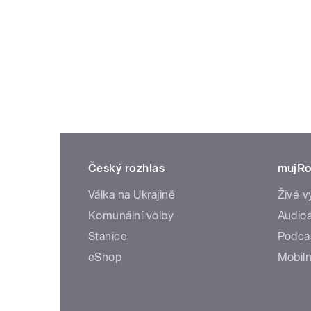
Český rozhlas
mujRo
Válka na Ukrajině
Živé v
Komunální volby
Audioa
Stanice
Podca
eShop
Mobiln