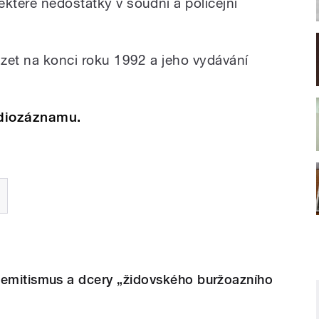
ěkteré nedostatky v soudní a policejní
ázet na konci roku 1992 a jeho vydávání
audiozáznamu.
semitismus a dcery „židovského buržoazního