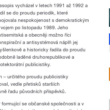
asopis vycházel v letech 1991 až 1992 a
adil se do proudu periodik, které
pojovala nespokojenost s demokratickým
ývojem po listopadu 1989. Jeho
ntisemitská a obecněji možno říci
onspirační a antisystémová náplň jej
yšlenkově a historicky řadila do proudu
bdobně laděné druhorepublikové a
otektorátní publicistiky.
h – určitého proudu publicistiky
val, vedle přetisků starších
vně řadu původních příspěvků.
 formující se občanské společnosti a v