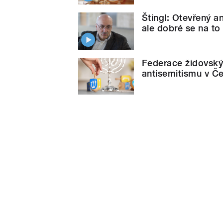
Štingl: Otevřený a
ale dobré se na to 
Federace židovskýc
antisemitismu v Č