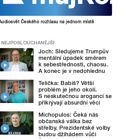
Audiosvět Českého rozhlasu na jednom místě
NEJPOSLOUCHANĚJŠÍ
Joch: Sledujeme Trumpův
mentální úpadek směrem
k sebestřednosti, chaosu.
A konec je v nedohlednu
Telička: Babiš? Větší
problém je jeho okolí.
S neskutečnou arogancí se
přikrývají absurdní věci
Michopulos: Čeká nás
občanská válka bez
střelby. Prezidentské volby
budou džihádem vůči