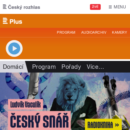
Přejít k hlavnímu obsahu
MENU
ŽIVĚ
PROGRAM
AUDIOARCHIV
KAMERY
Domácí
Program
Pořady
Více
…