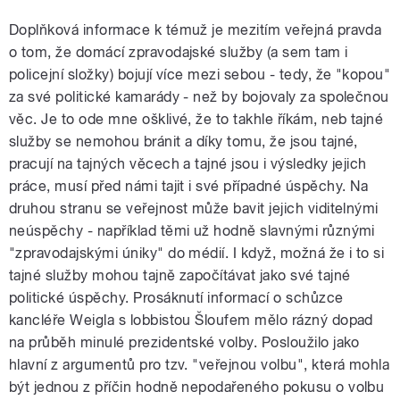
Doplňková informace k témuž je mezitím veřejná pravda
o tom, že domácí zpravodajské služby (a sem tam i
policejní složky) bojují více mezi sebou - tedy, že "kopou"
za své politické kamarády - než by bojovaly za společnou
věc. Je to ode mne ošklivé, že to takhle říkám, neb tajné
služby se nemohou bránit a díky tomu, že jsou tajné,
pracují na tajných věcech a tajné jsou i výsledky jejich
práce, musí před námi tajit i své případné úspěchy. Na
druhou stranu se veřejnost může bavit jejich viditelnými
neúspěchy - například těmi už hodně slavnými různými
"zpravodajskými úniky" do médií. I když, možná že i to si
tajné služby mohou tajně započítávat jako své tajné
politické úspěchy. Prosáknutí informací o schůzce
kancléře Weigla s lobbistou Šloufem mělo rázný dopad
na průběh minulé prezidentské volby. Posloužilo jako
hlavní z argumentů pro tzv. "veřejnou volbu", která mohla
být jednou z příčin hodně nepodařeného pokusu o volbu