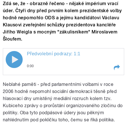
Zdá se, že - obrazně řečeno - nějaké impérium vrací
úder. Čtyři dny před prvním kolem prezidentské volby
hodně nepomohlo ODS a jejímu kandidátovi Václavu
Klausovi zveřejnění schůzky prezidentova kancléře
Jiřího Weigla s mocným "zákulisníkem" Miroslavem
Šloufem.
Předvolební podrazy: 1:1
0:00
Play /
Předvolební podrazy: 1:1
Neblahé paměti - před parlamentními volbami v roce
2006 hodně nepomohl sociální demokracii těsně před
hlasovací dny umístěný mediální rozruch kolem tzv.
Kubiceho zprávy o prorůstání organizovaného zločinu do
politiky. Oba tyto podpásové údery jsou pěkným
nahlédnutím pod pokličku toho, čemu se říká politika.