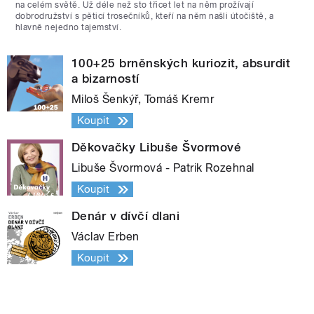
na celém světě. Už déle než sto třicet let na něm prožívají
dobrodružství s pěticí trosečníků, kteří na něm našli útočiště, a
hlavně nejedno tajemství.
100+25 brněnských kuriozit, absurdit
a bizarností
Miloš Šenkýř, Tomáš Kremr
Koupit
Děkovačky Libuše Švormové
Libuše Švormová - Patrik Rozehnal
Koupit
Denár v dívčí dlani
Václav Erben
Koupit