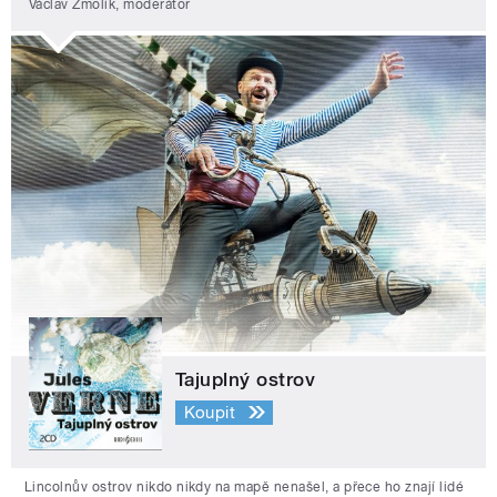
Václav Žmolík, moderátor
Tajuplný ostrov
Koupit
Lincolnův ostrov nikdo nikdy na mapě nenašel, a přece ho znají lidé