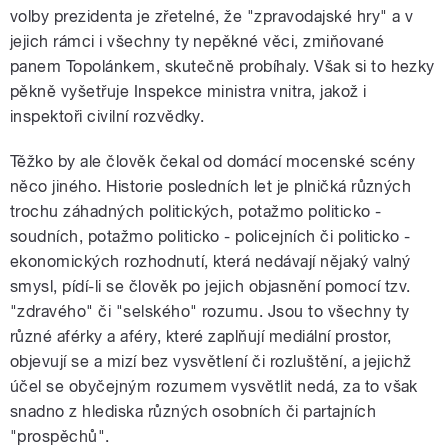
volby prezidenta je zřetelné, že "zpravodajské hry" a v
jejich rámci i všechny ty nepěkné věci, zmiňované
panem Topolánkem, skutečně probíhaly. Však si to hezky
pěkně vyšetřuje Inspekce ministra vnitra, jakož i
inspektoři civilní rozvědky.
Těžko by ale člověk čekal od domácí mocenské scény
něco jiného. Historie posledních let je plničká různých
trochu záhadných politických, potažmo politicko -
soudních, potažmo politicko - policejních či politicko -
ekonomických rozhodnutí, která nedávají nějaký valný
smysl, pídí-li se člověk po jejich objasnění pomocí tzv.
"zdravého" či "selského" rozumu. Jsou to všechny ty
různé aférky a aféry, které zaplňují mediální prostor,
objevují se a mizí bez vysvětlení či rozluštění, a jejichž
účel se obyčejným rozumem vysvětlit nedá, za to však
snadno z hlediska různých osobních či partajních
"prospěchů".