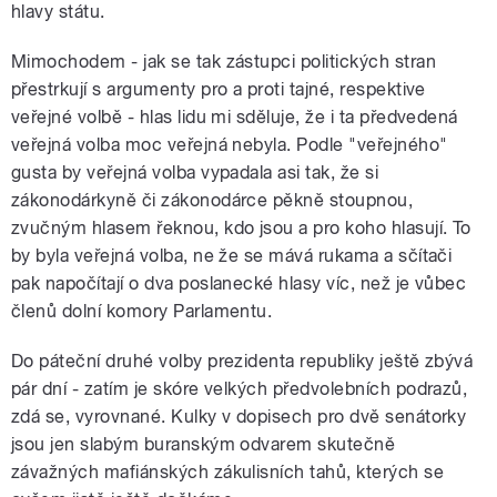
hlavy státu.
Mimochodem - jak se tak zástupci politických stran
přestrkují s argumenty pro a proti tajné, respektive
veřejné volbě - hlas lidu mi sděluje, že i ta předvedená
veřejná volba moc veřejná nebyla. Podle "veřejného"
gusta by veřejná volba vypadala asi tak, že si
zákonodárkyně či zákonodárce pěkně stoupnou,
zvučným hlasem řeknou, kdo jsou a pro koho hlasují. To
by byla veřejná volba, ne že se mává rukama a sčítači
pak napočítají o dva poslanecké hlasy víc, než je vůbec
členů dolní komory Parlamentu.
Do páteční druhé volby prezidenta republiky ještě zbývá
pár dní - zatím je skóre velkých předvolebních podrazů,
zdá se, vyrovnané. Kulky v dopisech pro dvě senátorky
jsou jen slabým buranským odvarem skutečně
závažných mafiánských zákulisních tahů, kterých se