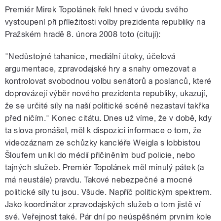
Premiér Mirek Topolánek řekl hned v úvodu svého
pause
vystoupení při příležitosti volby prezidenta republiky na
Pražském hradě 8. února 2008 toto (cituji):
"Nedůstojné tahanice, mediální útoky, účelová
argumentace, zpravodajské hry a snahy omezovat a
kontrolovat svobodnou volbu senátorů a poslanců, které
doprovázejí výběr nového prezidenta republiky, ukazují,
že se určité síly na naší politické scéně nezastaví takřka
před ničím." Konec citátu. Dnes už víme, že v době, kdy
ta slova pronášel, měl k dispozici informace o tom, že
videozáznam ze schůzky kancléře Weigla s lobbistou
Šloufem unikl do médií přičiněním buď policie, nebo
tajných služeb. Premiér Topolánek měl minulý pátek (a
má neustále) pravdu. Takové nebezpečné a mocné
politické síly tu jsou. Všude. Napříč politickým spektrem.
Jako koordinátor zpravodajských služeb o tom jistě ví
své. Veřejnost také. Pár dní po neúspěšném prvním kole