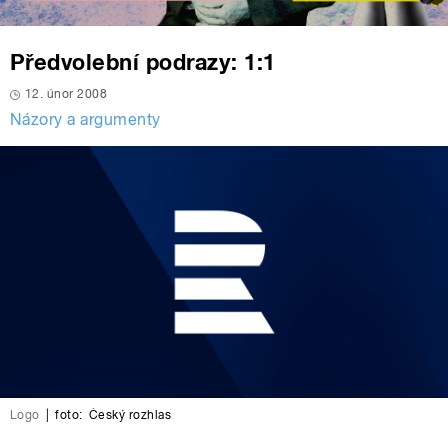
Předvolební podrazy: 1:1
12. únor 2008
Názory a argumenty
Logo
|
foto:
Český rozhlas