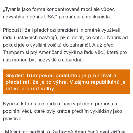
„
Tyranie jako forma koncentrované moci ale vůbec
nevystihuje dění v USA,“ pokračuje amerikanista.
Připouští, že i předchozí prezidenti nicméně využívali
řadu i ústavních nástrojů, jak si dělat, co chtějí. Například
pokud jde o vysílání vojáků do zahraničí. A už před
Trumpem si prý Američané zvykli na řadu věcí, které pro
nás mohou být nezvyklé a absurdní.
Snyder: Trumpovou podstatou je prohrávat a
předstírat, že je to výhra. V zájmu republikánů je
drtivě prohrát volby
Nyní se k tomu ale přidalo lhaní v přímém přenosu a
popírání věcí, které byly krátce předtím vykládány jako
pravdivé.
„Mě ani tak neděsí to, že hodně Američanů nyní zjišťuje,