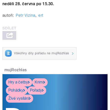
neděli 28. června po 15.30.
autoři:
Petr Vizina
,
ert
Všechny díly pořadu na mujRozhlas
mujRozhlas
Hry a četby
Krimi
Pohádky
Pořady
Živé vysílání