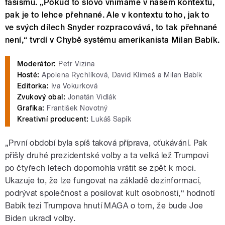
fašismu. „Pokud to slovo vnímáme v našem kontextu,
pak je to lehce přehnané. Ale v kontextu toho, jak to
ve svých dílech Snyder rozpracovává, to tak přehnané
není,“ tvrdí v Chybě systému amerikanista Milan Babík.
Moderátor:
Petr Vizina
Hosté:
Apolena Rychlíková, David Klimeš a Milan Babík
Editorka:
Iva Vokurková
Zvukový obal:
Jonatán Vidlák
Grafika:
František Novotný
Kreativní producent:
Lukáš Sapík
„První období byla spíš taková příprava, oťukávání. Pak
přišly druhé prezidentské volby a ta velká lež Trumpovi
po čtyřech letech dopomohla vrátit se zpět k moci.
Ukazuje to, že lze fungovat na základě dezinformací,
podrývat společnost a posilovat kult osobnosti,“ hodnotí
Babík tezi Trumpova hnutí MAGA o tom, že bude Joe
Biden ukradl volby.