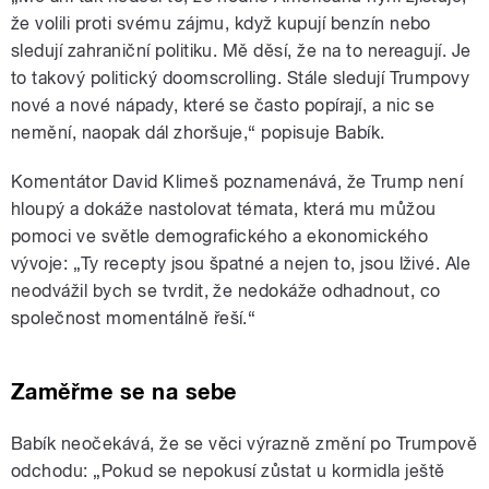
že volili proti svému zájmu, když kupují benzín nebo
sledují zahraniční politiku. Mě děsí, že na to nereagují. Je
to takový politický doomscrolling. Stále sledují Trumpovy
nové a nové nápady, které se často popírají, a nic se
nemění, naopak dál zhoršuje,“ popisuje Babík.
Komentátor David Klimeš poznamenává, že Trump není
hloupý a dokáže nastolovat témata, která mu můžou
pomoci ve světle demografického a ekonomického
vývoje: „Ty recepty jsou špatné a nejen to, jsou lživé. Ale
neodvážil bych se tvrdit, že nedokáže odhadnout, co
společnost momentálně řeší.“
Zaměřme se na sebe
Babík neočekává, že se věci výrazně změní po Trumpově
odchodu: „Pokud se nepokusí zůstat u kormidla ještě