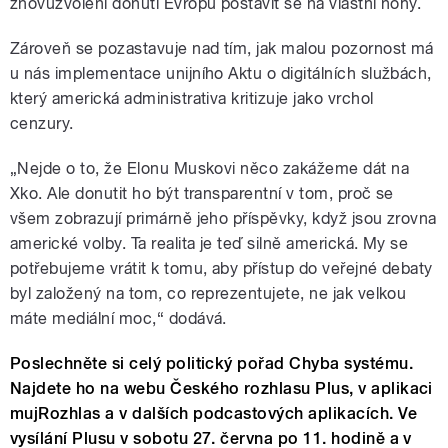
znovuzvolení donutí Evropu postavit se na vlastní nohy.
Zároveň se pozastavuje nad tím, jak malou pozornost má
u nás implementace unijního Aktu o digitálních službách,
který americká administrativa kritizuje jako vrchol
cenzury.
„Nejde o to, že Elonu Muskovi něco zakážeme dát na
Xko. Ale donutit ho být transparentní v tom, proč se
všem zobrazují primárně jeho příspěvky, když jsou zrovna
americké volby. Ta realita je teď silně americká. My se
potřebujeme vrátit k tomu, aby přístup do veřejné debaty
byl založený na tom, co reprezentujete, ne jak velkou
máte mediální moc,“ dodává.
Poslechněte si celý politický pořad Chyba systému.
Najdete ho na webu Českého rozhlasu Plus, v aplikaci
mujRozhlas a v dalších podcastových aplikacích. Ve
vysílání Plusu v sobotu 27. června po 11. hodině a v