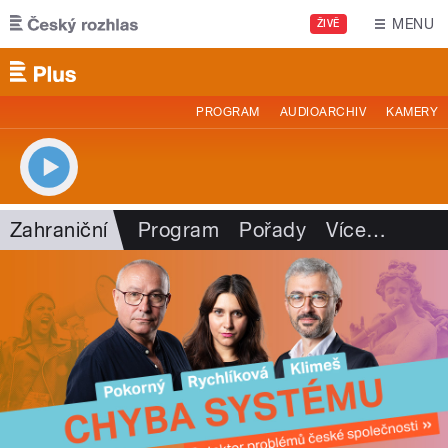
Přejít k hlavnímu obsahu
MENU
ŽIVĚ
PROGRAM
AUDIOARCHIV
KAMERY
Zahraniční
Program
Pořady
Více
…