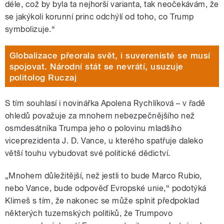
déle, což by byla ta nejhorší varianta, tak neočekávám, že
se jakýkoli korunní princ odchýlí od toho, co Trump
symbolizuje.“
Globalizace přeorala svět, i suverenisté se musí
spojovat. Národní stát se nevrátí, usuzuje
politolog Ruczaj
S tím souhlasí i novinářka Apolena Rychlíková – v řadě
ohledů považuje za mnohem nebezpečnějšího než
osmdesátníka Trumpa jeho o polovinu mladšího
viceprezidenta J. D. Vance, u kterého spatřuje daleko
větší touhu vybudovat své politické dědictví.
„Mnohem důležitější, než jestli to bude Marco Rubio,
nebo Vance, bude odpověď Evropské unie,“ podotýká
Klimeš s tím, že nakonec se může splnit předpoklad
některých tuzemských politiků, že Trumpovo