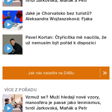
tvrdí Jarkovská, Maňák a Petr
Jaké je Chorvatsko bez turistů?
Aleksandra Wojtaszeková: Fjaka
Pavel Kortan: Čtyřicítka mě naučila, že
už nemusím být pořád k dispozici
Jak nás naladíte na DABu
VÍCE Z POŘADU
Vzmuž se? Muži hledají nové vzory,
manosféra je passé jako leninismus,
tvrdí Jarkovská, Maňák a Petr