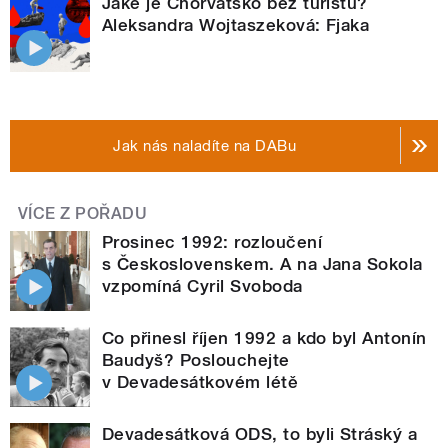
Jaké je Chorvatsko bez turistů?
Aleksandra Wojtaszeková: Fjaka
Jak nás naladíte na DABu
VÍCE Z POŘADU
Prosinec 1992: rozloučení
s Československem. A na Jana Sokola
vzpomíná Cyril Svoboda
Co přinesl říjen 1992 a kdo byl Antonín
Baudyš? Poslouchejte
v Devadesátkovém létě
Devadesátková ODS, to byli Stráský a