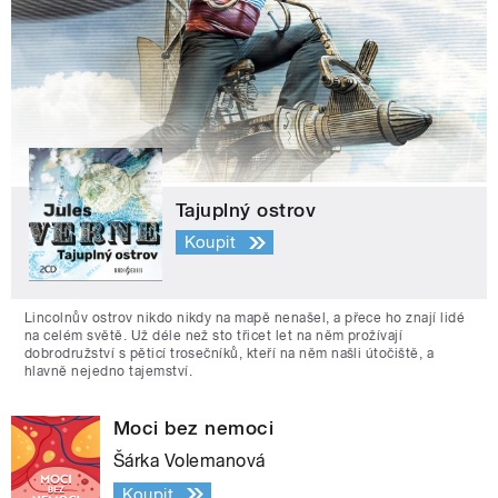
Tajuplný ostrov
Koupit
Lincolnův ostrov nikdo nikdy na mapě nenašel, a přece ho znají lidé
na celém světě. Už déle než sto třicet let na něm prožívají
dobrodružství s pěticí trosečníků, kteří na něm našli útočiště, a
hlavně nejedno tajemství.
Moci bez nemoci
Šárka Volemanová
Koupit