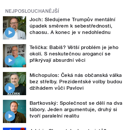
NEJPOSLOUCHANĚJŠÍ
Joch: Sledujeme Trumpův mentální
úpadek směrem k sebestřednosti,
chaosu. A konec je v nedohlednu
Telička: Babiš? Větší problém je jeho
okolí. S neskutečnou arogancí se
přikrývají absurdní věci
Michopulos: Čeká nás občanská válka
bez střelby. Prezidentské volby budou
džihádem vůči Pavlovi
Bartkovský: Společnost se dělí na dva
tábory. Jeden argumentuje, druhý si
tvoří paralelní realitu