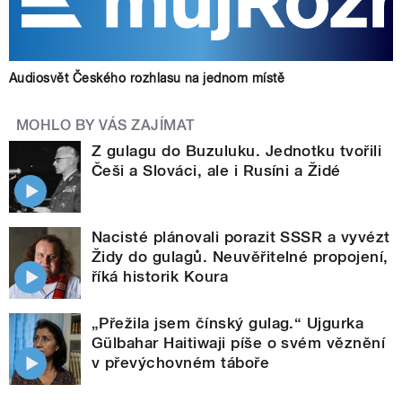
Audiosvět Českého rozhlasu na jednom místě
MOHLO BY VÁS ZAJÍMAT
Z gulagu do Buzuluku. Jednotku tvořili
Češi a Slováci, ale i Rusíni a Židé
Nacisté plánovali porazit SSSR a vyvézt
Židy do gulagů. Neuvěřitelné propojení,
říká historik Koura
„Přežila jsem čínský gulag.“ Ujgurka
Gülbahar Haitiwaji píše o svém věznění
v převýchovném táboře