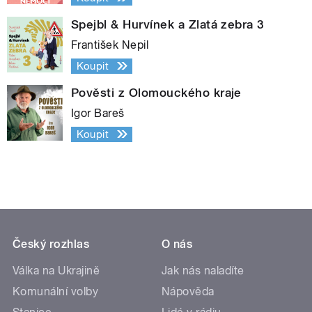
Spejbl & Hurvínek a Zlatá zebra 3
František Nepil
Koupit
Pověsti z Olomouckého kraje
Igor Bareš
Koupit
Český rozhlas
O nás
Válka na Ukrajině
Jak nás naladíte
Komunální volby
Nápověda