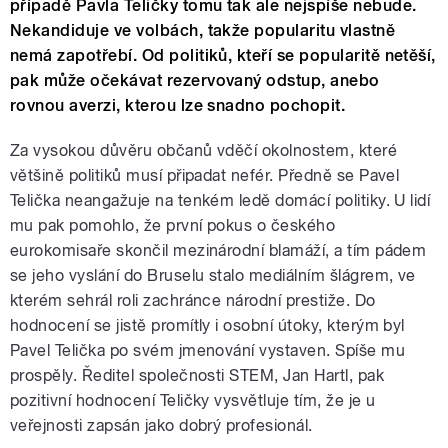
případě Pavla Teličky tomu tak ale nejspíše nebude.
Nekandiduje ve volbách, takže popularitu vlastně
nemá zapotřebí. Od politiků, kteří se popularitě netěší,
pak může očekávat rezervovaný odstup, anebo
rovnou averzi, kterou lze snadno pochopit.
Za vysokou důvěru občanů vděčí okolnostem, které
většině politiků musí připadat nefér. Předně se Pavel
Telička neangažuje na tenkém ledě domácí politiky. U lidí
mu pak pomohlo, že první pokus o českého
eurokomisaře skončil mezinárodní blamáží, a tím pádem
se jeho vyslání do Bruselu stalo mediálním šlágrem, ve
kterém sehrál roli zachránce národní prestiže. Do
hodnocení se jistě promítly i osobní útoky, kterým byl
Pavel Telička po svém jmenování vystaven. Spíše mu
prospěly. Ředitel společnosti STEM, Jan Hartl, pak
pozitivní hodnocení Teličky vysvětluje tím, že je u
veřejnosti zapsán jako dobrý profesionál.