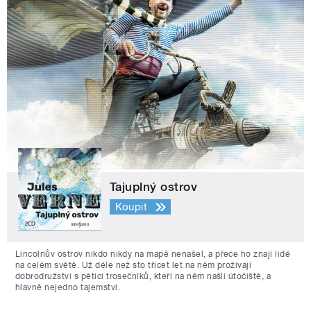
Tajuplný ostrov
Koupit
Lincolnův ostrov nikdo nikdy na mapě nenašel, a přece ho znají lidé
na celém světě. Už déle než sto třicet let na něm prožívají
dobrodružství s pěticí trosečníků, kteří na něm našli útočiště, a
hlavně nejedno tajemství.