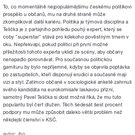
To, co momentálně nejpopulárnějšímu českému politikovi
prospělo u občanů, mu na druhé straně může
zkomplikovat další kariéru. Politika je týmová disciplína a
Telička je z partajního pohledu pouhý expert, který se
coby "superstar" stává pro kdekoho pověstným trnem v
oku. Nepřekvapí, pokud politici při první možné
příležitosti tohoto experta uklidí ze scény, aby občany
nenapadlo porovnávat. Pro současnou politickou
garnituru by bylo nepříjemné, kdyby se objevila poptávka
po zastupitelích, kteří disponují erudicí a současně mají
vizi a styl. Zatímco občané v sociologické anketě zahrnuli
svého kandidáta na eurokomisaře laskavou přízní,
samotný Pavel Telička si dost možná říká, že mu tuto
popularitu byl čert dlužen. Těch šedesát šest procent
podpory mu může způsobit daleko větší problém než
někdejší členství v KSČ.
autor:
iho