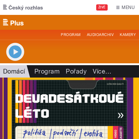
Přejít k hlavnímu obsahu
MENU
ŽIVĚ
PROGRAM
AUDIOARCHIV
KAMERY
Domácí
Program
Pořady
Více
…