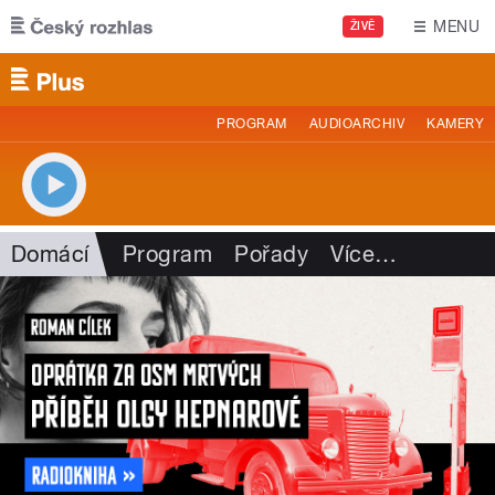
Přejít k hlavnímu obsahu
MENU
ŽIVĚ
PROGRAM
AUDIOARCHIV
KAMERY
Domácí
Program
Pořady
Více
…