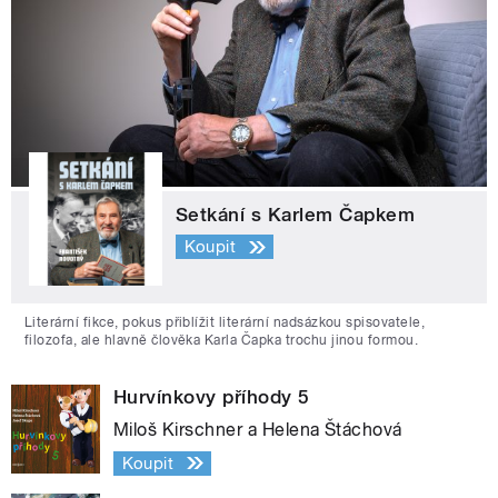
Setkání s Karlem Čapkem
Koupit
Literární fikce, pokus přiblížit literární nadsázkou spisovatele,
filozofa, ale hlavně člověka Karla Čapka trochu jinou formou.
Hurvínkovy příhody 5
Miloš Kirschner a Helena Štáchová
Koupit