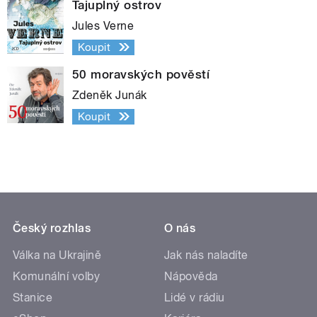
Tajuplný ostrov
Jules Verne
Koupit
50 moravských pověstí
Zdeněk Junák
Koupit
Český rozhlas
O nás
Válka na Ukrajině
Jak nás naladíte
Komunální volby
Nápověda
Stanice
Lidé v rádiu