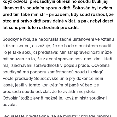
když odvolal předsedkyni okresního soudu kvůli její
liknavosti v soudním sporu o dítě. Šokován byl ovšem
před tím také ministr - případem, kdy soud rozhodl, že
otec má právo dítě pravidelně vídat, a pak nebyl deset
let schopen toto rozhodnutí prosadit.
Soudkyně říká, že neporušila žádné ustanovení ve vztahu
k řízení soudu, a zvažuje, že se bude s ministrem soudit.
To je také šokující představa: Ministr spravedlnosti může
být souzen za to, že zjednal spravedlnost nad lidmi, kteří
mají zjednávání spravedlnosti v popisu práce. Odvolaná
soudkyně má podporu zaměstnanců soudu i kolegů.
Podle předsedy Soudcovské unie prý dokonce není
jasné, jestli v tomto konkrétním případě vůbec lze
předsedu soudu odvolat. Je to zvláštní nejistota.
Odvolání totiž zjevně možné je, když ministr soudkyni
odvolal.
Teď si ještě představme, že se ministr v případě prohry u