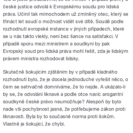
české justice odvolá k Evropskému soudu pro lidská
práva. Učinil tak mimochodem už zmíněný otec, který se
třináct let soudí o možnost vidět své dítě. Soudě podle
rozhodnutí evropské instance v jiných případech, které
se u nás takto vlekly, není bez šance na satisfakci. V
případě sporu mezi ministrem a soudkyní by pak
Evropský soud pro lidská práva mohl řešit, zda je lidským
právem ministra rozhodovat lidsky.
Skutečně šokujícím zjištěním by v případě kladného
rozhodnutí bylo, že je docela jednoduché vyřešit něco, o
čem se setrvačně domníváme, že to nejde. A ukázalo-li
by se, že odvolání liknavé a podle otce navíc arogantní
soudkyně české právo neumožňuje? Alespoň by bylo
nade vši pochybnost jasné, že potřebujeme zákon proti
liknavosti. Byla by to současně norma proti šokům.
Vlastně je šokující, že chybí.