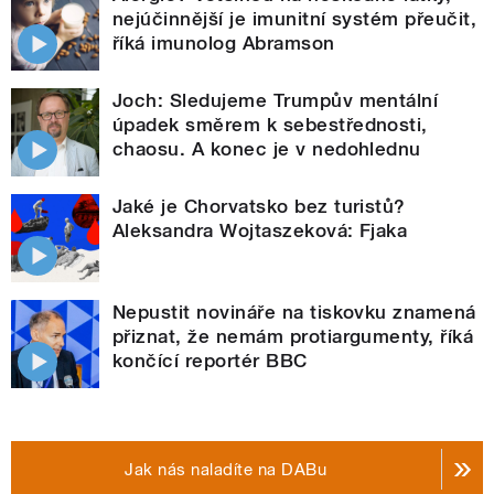
nejúčinnější je imunitní systém přeučit,
říká imunolog Abramson
Joch: Sledujeme Trumpův mentální
úpadek směrem k sebestřednosti,
chaosu. A konec je v nedohlednu
Jaké je Chorvatsko bez turistů?
Aleksandra Wojtaszeková: Fjaka
Nepustit novináře na tiskovku znamená
přiznat, že nemám protiargumenty, říká
končící reportér BBC
Jak nás naladíte na DABu