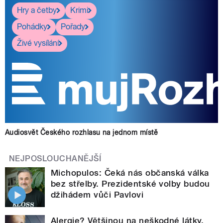
Hry a četby
Krimi
Pohádky
Pořady
Živé vysílání
Audiosvět Českého rozhlasu na jednom místě
NEJPOSLOUCHANĚJŠÍ
Michopulos: Čeká nás občanská válka
bez střelby. Prezidentské volby budou
džihádem vůči Pavlovi
Alergie? Většinou na neškodné látky,