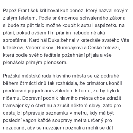
Papež František kritizoval kult peněz, který nazval novým
zlatým teletem. Podle sněmovnou schváleného zákona
si bude za pět tisíc možné koupit k autu i espézetku na
přání, pokud ovšem tím přáním nebude nějaká
sprosťárna. Kardinál Duka žehnal v katedrále svatého Víta
krtečkovi, Večerníčkovi, Rumcajsovi a České televizi,
která podle svého ředitele požehnání přijala a vše
přenášela přímým přenosem.
Pražská městská rada hlavního města se už podruhé
během čtrnácti dnů tak rozhádala, že primátor ukončil
předčasně její jednání vzhledem k tomu, že by bylo k
ničemu. Dopravní podnik hlavního města chce zdražit
tramvajenky o čtvrtinu a zrušit některé slevy, zato pro
cestující připravuje seznamku v metru, kdy má být
poslední vagon každé soupravy metra určený pro
nezadané, aby se navzájem poznali a mohli se dát