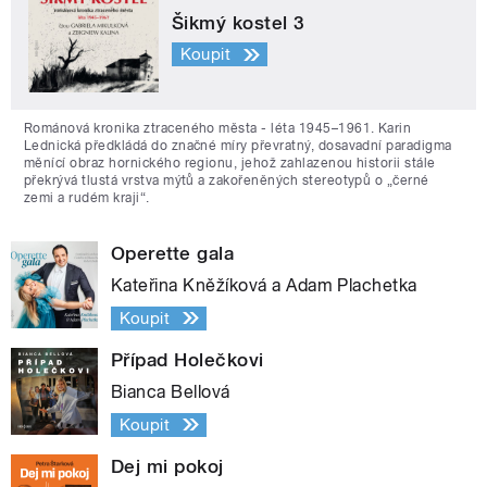
Šikmý kostel 3
Koupit
Románová kronika ztraceného města - léta 1945–1961. Karin
Lednická předkládá do značné míry převratný, dosavadní paradigma
měnící obraz hornického regionu, jehož zahlazenou historii stále
překrývá tlustá vrstva mýtů a zakořeněných stereotypů o „černé
zemi a rudém kraji“.
Operette gala
Kateřina Kněžíková a Adam Plachetka
Koupit
Případ Holečkovi
Bianca Bellová
Koupit
Dej mi pokoj