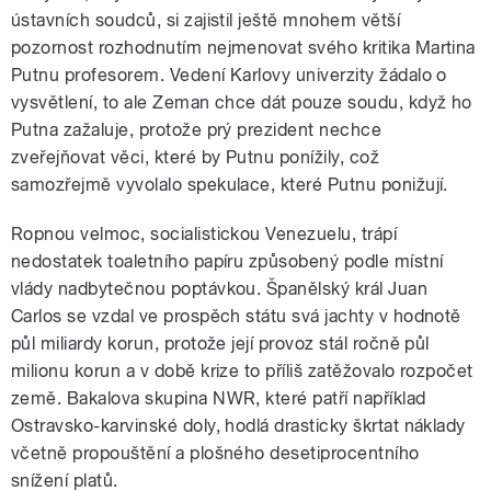
ústavních soudců, si zajistil ještě mnohem větší
pozornost rozhodnutím nejmenovat svého kritika Martina
Putnu profesorem. Vedení Karlovy univerzity žádalo o
vysvětlení, to ale Zeman chce dát pouze soudu, když ho
Putna zažaluje, protože prý prezident nechce
zveřejňovat věci, které by Putnu ponížily, což
samozřejmě vyvolalo spekulace, které Putnu ponižují.
Ropnou velmoc, socialistickou Venezuelu, trápí
nedostatek toaletního papíru způsobený podle místní
vlády nadbytečnou poptávkou. Španělský král Juan
Carlos se vzdal ve prospěch státu svá jachty v hodnotě
půl miliardy korun, protože její provoz stál ročně půl
milionu korun a v době krize to příliš zatěžovalo rozpočet
země. Bakalova skupina NWR, které patří například
Ostravsko-karvinské doly, hodlá drasticky škrtat náklady
včetně propouštění a plošného desetiprocentního
snížení platů.