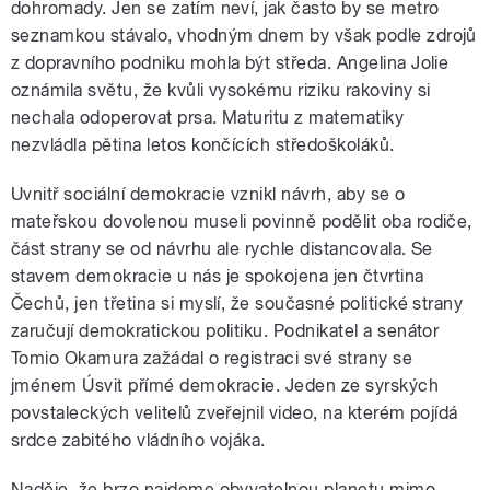
dohromady. Jen se zatím neví, jak často by se metro
seznamkou stávalo, vhodným dnem by však podle zdrojů
z dopravního podniku mohla být středa. Angelina Jolie
oznámila světu, že kvůli vysokému riziku rakoviny si
nechala odoperovat prsa. Maturitu z matematiky
nezvládla pětina letos končících středoškoláků.
Uvnitř sociální demokracie vznikl návrh, aby se o
mateřskou dovolenou museli povinně podělit oba rodiče,
část strany se od návrhu ale rychle distancovala. Se
stavem demokracie u nás je spokojena jen čtvrtina
Čechů, jen třetina si myslí, že současné politické strany
zaručují demokratickou politiku. Podnikatel a senátor
Tomio Okamura zažádal o registraci své strany se
jménem Úsvit přímé demokracie. Jeden ze syrských
povstaleckých velitelů zveřejnil video, na kterém pojídá
srdce zabitého vládního vojáka.
Naděje, že brzo najdeme obyvatelnou planetu mimo