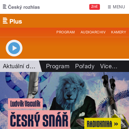
Přejít k hlavnímu obsahu
MENU
ŽIVĚ
PROGRAM
AUDIOARCHIV
KAMERY
Aktuální dění
Program
Pořady
Více
…