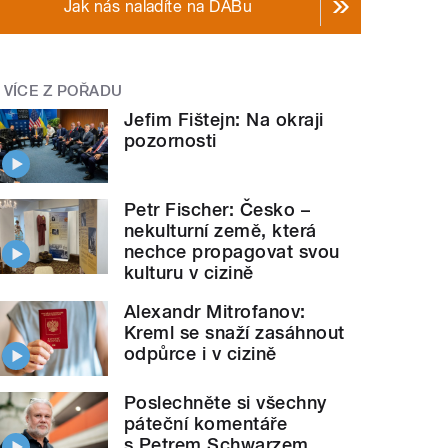
Jak nás naladíte na DABu
VÍCE Z POŘADU
Jefim Fištejn: Na okraji
pozornosti
Petr Fischer: Česko –
nekulturní země, která
nechce propagovat svou
kulturu v cizině
Alexandr Mitrofanov:
Kreml se snaží zasáhnout
odpůrce i v cizině
Poslechněte si všechny
páteční komentáře
s Petrem Schwarzem