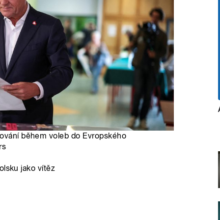
asování během voleb do Evropského
rs
lsku jako vítěz