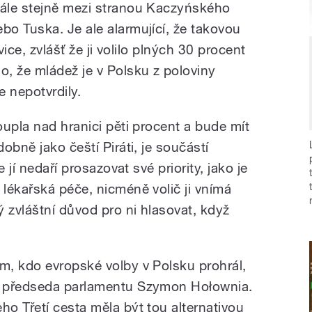
tále stejně mezi stranou Kaczyńského
ebo Tuska. Je ale alarmující, že takovou
vice, zvlášť že ji volilo plných 30 procent
, že mládež je v Polsku z poloviny
e nepotvrdily.
upla nad hranici pěti procent a bude mít
obně jako čeští Piráti, je součástí
 jí nedaří prosazovat své priority, jako je
lékařská péče, nicméně volič ji vnímá
 zvláštní důvod pro ni hlasovat, když
ím, kdo evropské volby v Polsku prohrál,
e předseda parlamentu Szymon Hołownia.
eho Třetí cesta měla být tou alternativou