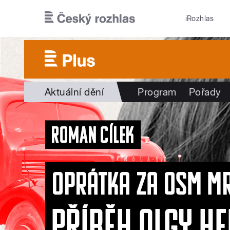
Přejít k hlavnímu obsahu
iRozhlas
Aktuální dění
Program
Pořady