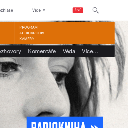
ozhlase
Více
ŽIVĚ
PROGRAM
AUDIOARCHIV
KAMERY
ozhovory
Komentáře
Věda
Více
…