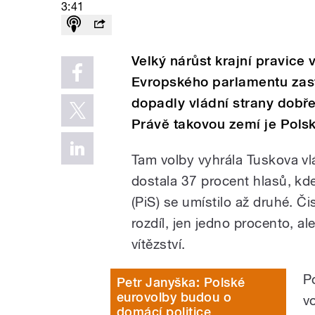
3:41
Velký nárůst krajní pravice
Evropského parlamentu zast
dopadly vládní strany dobř
Právě takovou zemí je Polsk
Tam volby vyhrála Tuskova vlá
dostala 37 procent hlasů, k
(PiS) se umístilo až druhé. Či
rozdíl, jen jedno procento, a
vítězství.
P
Petr Janyška: Polské
eurovolby budou o
v
domácí politice