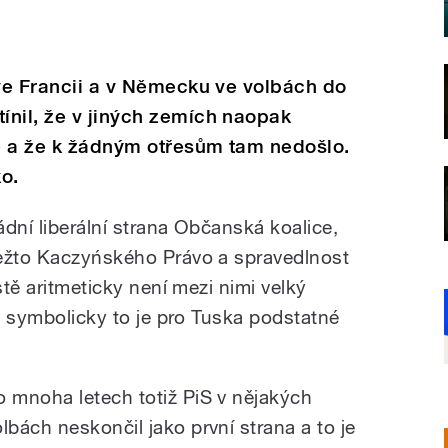
 ve Francii a v Německu ve volbách do
ínil, že v jiných zemích naopak
e a že k žádným otřesům tam nedošlo.
o.
dní liberální strana Občanská koalice,
dežto Kaczyńského Právo a spravedlnost
stě aritmeticky není mezi nimi velký
le symbolicky to je pro Tuska podstatné
o mnoha letech totiž PiS v nějakých
olbách neskončil jako první strana a to je