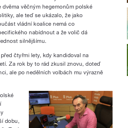
e dvěma věčným hegemonům polské
litiky, ale teď se ukázalo, že jako
oučást vládní koalice nemá co
pecifického nabídnout a že volič dá
řednost silnějšímu.
 před čtyřmi lety, kdy kandidoval na
řetí. Za rok by to rád zkusil znovu, doteď
nci, ale po nedělních volbách mu výrazně
polské
í
ny
ší dobu,