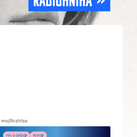
mujRozhlas
Hry a četby
Krimi