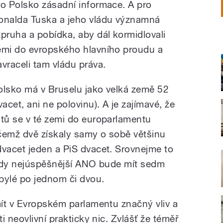
ro Polsko zásadní informace. A pro
onalda Tuska a jeho vládu významná
zpruha a pobídka, aby dál kormidlovali
emi do evropského hlavního proudu a
avraceli tam vládu práva.
olsko má v Bruselu jako velká země 52
cet, ani ne polovinu). A je zajímavé, že
tů se v té zemi do europarlamentu
ičemž dvě získaly samy o sobě většinu
vacet jeden a PiS dvacet. Srovnejme to
 kdy nejúspěšnější ANO bude mít sedm
bylé po jednom či dvou.
ít v Evropském parlamentu značný vliv a
i neovlivní prakticky nic. Zvlášť že téměř