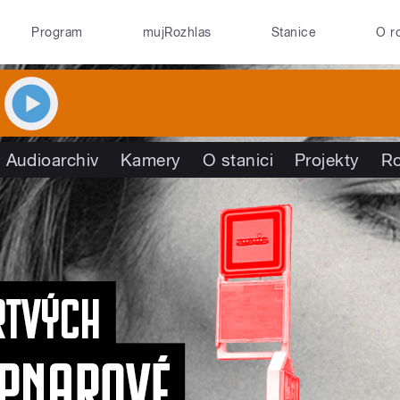
Program
mujRozhlas
Stanice
O r
Audioarchiv
Kamery
O stanici
Projekty
R