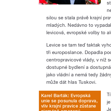
s
n
silou se stala právě krajní pra
mladých. Nedávno to vypadalo
levicová, evropské volby to al
Levice se tam teď taktak vyho
tři europoslance. Dopadla pod
centropravicové vlády, v níž se
dostupné bydlení a dostupná 
jako vládní a nemá tedy žádný
může dát hlas Tuskovi.
T
Karel Barták: Evropská
unie se posunula doprava,
j
vliv krajní pravice zůstane
J