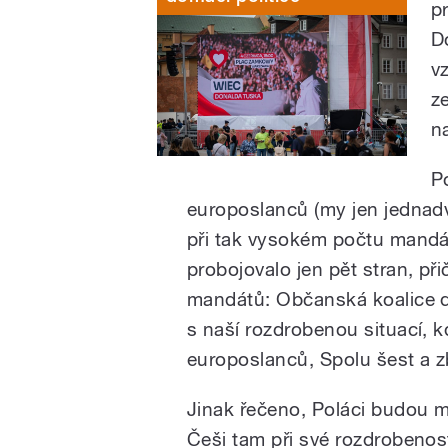
p
D
v
z
n
P
europoslanců (my jen jednadva
při tak vysokém počtu mandá
probojovalo jen pět stran, př
mandátů: Občanská koalice d
s naší rozdrobenou situací,
europoslanců, Spolu šest a z
Jinak řečeno, Poláci budou m
Češi tam při své rozdrobenost