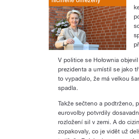
nicméně omezený
k
po
s
s
p
V politice se Hołownia objevil
prezidenta a umístil se jako t
to vypadalo, že má velkou ša
spadla.
Takže sečteno a podtrženo, 
eurovolby potvrdily dosavadn
rozložení sil v zemi. A do cizi
zopakovaly, co je vidět už del