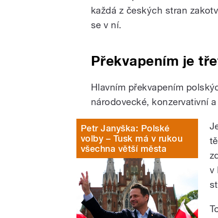
každá z českých stran zakotví
se v ní.
Překvapením je třet
Hlavním překvapením polských
národovecké, konzervativní a 
J
Petr Janyška: Polské
volby – Tusk má v rukou
t
všechna větší města
zd
v
st
To