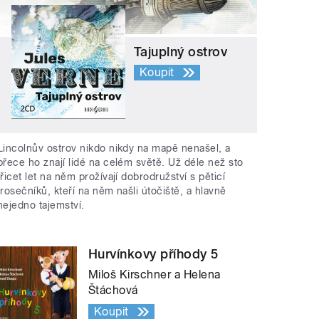
Tajuplný ostrov
Koupit
Lincolnův ostrov nikdo nikdy na mapě nenašel, a
přece ho znají lidé na celém světě. Už déle než sto
třicet let na něm prožívají dobrodružství s pěticí
trosečníků, kteří na něm našli útočiště, a hlavně
nejedno tajemství.
Hurvínkovy příhody 5
Miloš Kirschner a Helena
Štáchová
Koupit