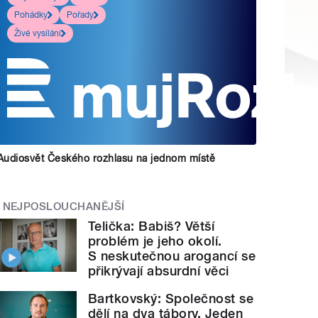
Pohádky
Pořady
Živé vysílání
Audiosvět Českého rozhlasu na jednom místě
NEJPOSLOUCHANĚJŠÍ
Telička: Babiš? Větší
problém je jeho okolí.
S neskutečnou arogancí se
přikrývají absurdní věci
Bartkovský: Společnost se
dělí na dva tábory. Jeden