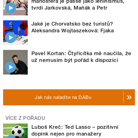
manosféra je passé jako leninismus,
tvrdí Jarkovská, Maňák a Petr
Jaké je Chorvatsko bez turistů?
Aleksandra Wojtaszeková: Fjaka
Pavel Kortan: Čtyřicítka mě naučila, že
už nemusím být pořád k dispozici
Jak nás naladíte na DABu
VÍCE Z POŘADU
Luboš Kreč: Ted Lasso – pozitivní
dopink nejen pro manažery