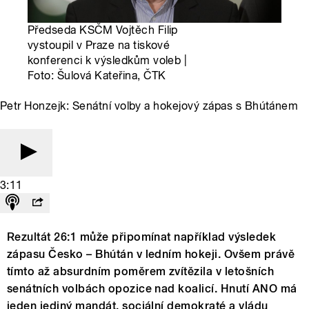
Předseda KSČM Vojtěch Filip
vystoupil v Praze na tiskové
konferenci k výsledkům voleb |
Foto: Šulová Kateřina, ČTK
Petr Honzejk: Senátní volby a hokejový zápas s Bhútánem
3:11
Rezultát 26:1 může připomínat například výsledek
zápasu Česko – Bhútán v ledním hokeji. Ovšem právě
tímto až absurdním poměrem zvítězila v letošních
senátních volbách opozice nad koalicí. Hnutí ANO má
jeden jediný mandát, sociální demokraté a vládu