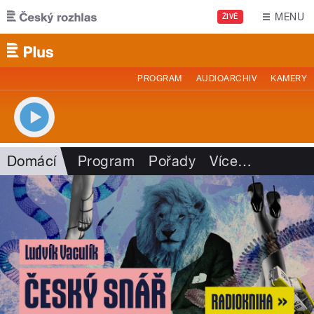
Přejít k hlavnímu obsahu
MENU
ŽIVĚ
PROGRAM
AUDIOARCHIV
KAMERY
Domácí
Program
Pořady
Více
…