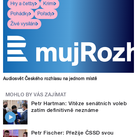
Hry a četby
Krimi
Pohádky
Pořady
Živé vysílání
Audiosvět Českého rozhlasu na jednom místě
MOHLO BY VÁS ZAJÍMAT
Petr Hartman: Vítěze senátních voleb
zatím definitivně neznáme
Petr Fischer: Přežije ČSSD svou