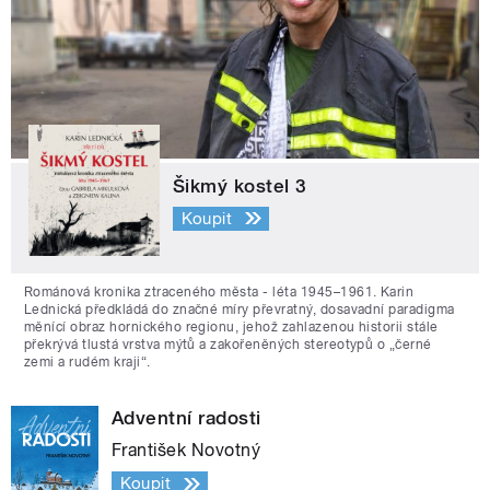
Šikmý kostel 3
Koupit
Románová kronika ztraceného města - léta 1945–1961. Karin
Lednická předkládá do značné míry převratný, dosavadní paradigma
měnící obraz hornického regionu, jehož zahlazenou historii stále
překrývá tlustá vrstva mýtů a zakořeněných stereotypů o „černé
zemi a rudém kraji“.
Adventní radosti
František Novotný
Koupit