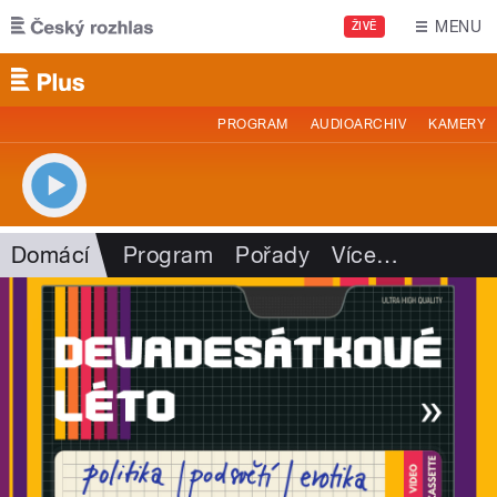
Přejít k hlavnímu obsahu
MENU
ŽIVĚ
PROGRAM
AUDIOARCHIV
KAMERY
Domácí
Program
Pořady
Více
…