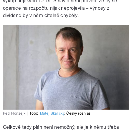
výkup nějakých 12 let. A navíc není pravda, že by se
operace na rozpočtu nijak neprojevila – výnosy z
dividend by v něm citelně chyběly.
Petr Honzejk
|
foto:
Matěj Skalický
,
Český rozhlas
Celkově tedy plán není nemožný, ale je k němu třeba