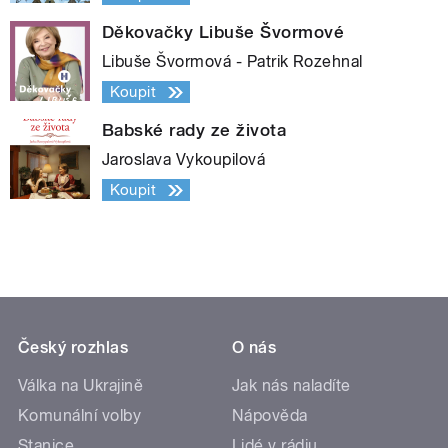
Děkovačky Libuše Švormové
Libuše Švormová - Patrik Rozehnal
Koupit
Babské rady ze života
Jaroslava Vykoupilová
Koupit
Český rozhlas
O nás
Válka na Ukrajině
Jak nás naladíte
Komunální volby
Nápověda
Stanice
Lidé v rádiu