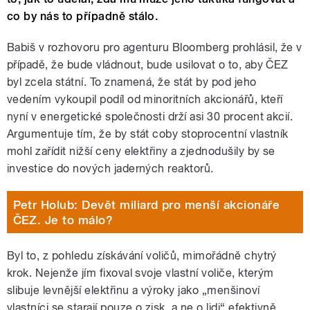
co by nás to případně stálo.
Babiš v rozhovoru pro agenturu Bloomberg prohlásil, že v
případě, že bude vládnout, bude usilovat o to, aby ČEZ
byl zcela státní. To znamená, že stát by pod jeho
vedením vykoupil podíl od minoritních akcionářů, kteří
nyní v energetické společnosti drží asi 30 procent akcií.
Argumentuje tím, že by stát coby stoprocentní vlastník
mohl zařídit nižší ceny elektřiny a zjednodušily by se
investice do nových jaderných reaktorů.
Petr Holub: Devět miliard pro menší akcionáře
ČEZ. Je to málo?
Byl to, z pohledu získávání voličů, mimořádně chytrý
krok. Nejenže jím fixoval svoje vlastní voliče, kterým
slibuje levnější elektřinu a výroky jako „menšinoví
vlastníci se starají pouze o zisk, a ne o lidi“ efektivně