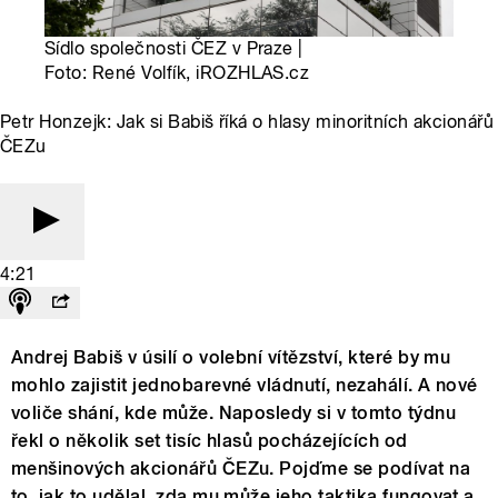
Sídlo společnosti ČEZ v Praze |
Foto: René Volfík, iROZHLAS.cz
Petr Honzejk: Jak si Babiš říká o hlasy minoritních akcionářů
ČEZu
4:21
Andrej Babiš v úsilí o volební vítězství, které by mu
mohlo zajistit jednobarevné vládnutí, nezahálí. A nové
voliče shání, kde může. Naposledy si v tomto týdnu
řekl o několik set tisíc hlasů pocházejících od
menšinových akcionářů ČEZu. Pojďme se podívat na
to, jak to udělal, zda mu může jeho taktika fungovat a