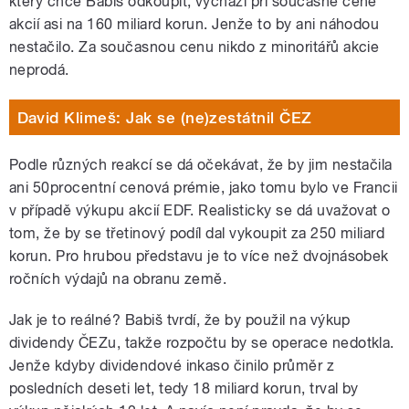
který chce Babiš odkoupit, vychází při současné ceně
akcií asi na 160 miliard korun. Jenže to by ani náhodou
nestačilo. Za současnou cenu nikdo z minoritářů akcie
neprodá.
David Klimeš: Jak se (ne)zestátnil ČEZ
Podle různých reakcí se dá očekávat, že by jim nestačila
ani 50procentní cenová prémie, jako tomu bylo ve Francii
v případě výkupu akcií EDF. Realisticky se dá uvažovat o
tom, že by se třetinový podíl dal vykoupit za 250 miliard
korun. Pro hrubou představu je to více než dvojnásobek
ročních výdajů na obranu země.
Jak je to reálné? Babiš tvrdí, že by použil na výkup
dividendy ČEZu, takže rozpočtu by se operace nedotkla.
Jenže kdyby dividendové inkaso činilo průměr z
posledních deseti let, tedy 18 miliard korun, trval by