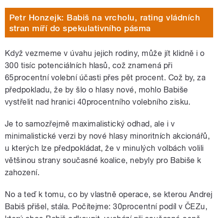
Petr Honzejk: Babiš na vrcholu, rating vládních
stran míří do spekulativního pásma
Když vezmeme v úvahu jejich rodiny, může jít klidně i o
300 tisíc potenciálních hlasů, což znamená při
65procentní volební účasti přes pět procent. Což by, za
předpokladu, že by šlo o hlasy nové, mohlo Babiše
vystřelit nad hranici 40procentního volebního zisku.
Je to samozřejmě maximalistický odhad, ale i v
minimalistické verzi by nové hlasy minoritních akcionářů,
u kterých lze předpokládat, že v minulých volbách volili
většinou strany současné koalice, nebyly pro Babiše k
zahození.
No a teď k tomu, co by vlastně operace, se kterou Andrej
Babiš přišel, stála. Počítejme: 30procentní podíl v ČEZu,