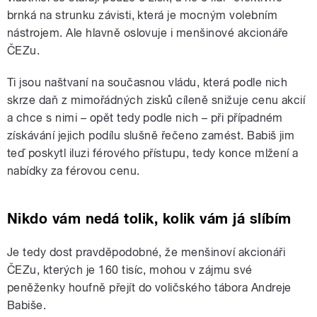
brnká na strunku závisti, která je mocným volebním
nástrojem. Ale hlavně oslovuje i menšinové akcionáře
ČEZu.
Ti jsou naštvaní na současnou vládu, která podle nich
skrze daň z mimořádných zisků cíleně snižuje cenu akcií
a chce s nimi – opět tedy podle nich – při případném
získávání jejich podílu slušně řečeno zamést. Babiš jim
teď poskytl iluzi férového přístupu, tedy konce mlžení a
nabídky za férovou cenu.
Nikdo vám nedá tolik, kolik vám já slíbím
Je tedy dost pravděpodobné, že menšinoví akcionáři
ČEZu, kterých je 160 tisíc, mohou v zájmu své
peněženky houfně přejít do voličského tábora Andreje
Babiše.