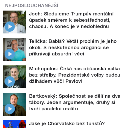
NEJPOSLOUCHANĚJŠÍ
Joch: Sledujeme Trumpův mentální
úpadek směrem k sebestřednosti,
chaosu. A konec je v nedohlednu
Telička: Babiš? Větší problém je jeho
okolí. S neskutečnou arogancí se
přikrývají absurdní věci
Michopulos: Čeká nás občanská válka
bez střelby. Prezidentské volby budou
džihádem vůči Pavlovi
Bartkovský: Společnost se dělí na dva
tábory. Jeden argumentuje, druhý si
tvoří paralelní realitu
Jaké je Chorvatsko bez turistů?