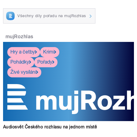
Všechny díly pořadu na mujRozhlas
mujRozhlas
Hry a četby
Krimi
Pohádky
Pořady
Živé vysílání
Audiosvět Českého rozhlasu na jednom místě