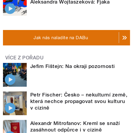
Aleksandra Wojtaszeková: Fjaka
Jak nás naladíte na DABu
VÍCE Z POŘADU
Jefim Fištejn: Na okraji pozornosti
Petr Fischer: Česko – nekulturní země,
která nechce propagovat svou kulturu
v cizině
Alexandr Mitrofanov: Kreml se snaží
zasáhnout odpůrce i v cizině