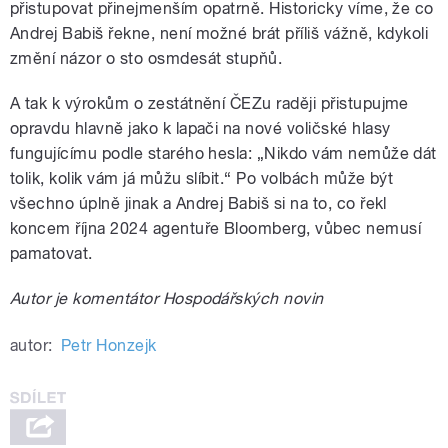
přistupovat přinejmenším opatrně. Historicky víme, že co
Andrej Babiš řekne, není možné brát příliš vážně, kdykoli
změní názor o sto osmdesát stupňů.
A tak k výrokům o zestátnění ČEZu raději přistupujme
opravdu hlavně jako k lapači na nové voličské hlasy
fungujícímu podle starého hesla: „Nikdo vám nemůže dát
tolik, kolik vám já můžu slíbit.“ Po volbách může být
všechno úplně jinak a Andrej Babiš si na to, co řekl
koncem října 2024 agentuře Bloomberg, vůbec nemusí
pamatovat.
Autor je komentátor Hospodářských novin
autor:
Petr Honzejk