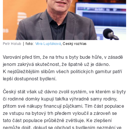
Petr Holub
|
foto:
Věra Luptáková
,
Český rozhlas
Varování před tím, že na trhu s byty bude hůře, v zásadě
jenom zakrývá skutečnost, že špatně už je dávno.
K nejdůležitějším slibům všech politických garnitur patří
lepší dostupnost bydlení.
Český stát však už dávno zvolil systém, ve kterém si byty
či rodinné domky kupují takřka výhradně samy rodiny,
přitom své nákupy financují půjčkami. Tím část populace
ze vstupu na bytový trh předem vyloučil a zároveň se
tato část populace průběžně zvětšuje. Ke zlepšení
nemůže dojít, dokud se obchod s bydlením nezmění ve