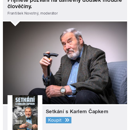
člověčiny.
František Novotný, moderátor
Setkání s Karlem Čapkem
Koupit