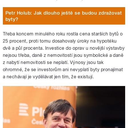
Petr Holub: Jak dlouho ještě se budou zdražovat
byty?
Třeba koncem minulého roku rostla cena starších bytů o
25 procent, proti tomu dosahovaly úroky na hypotéku
dvě a půl procenta. Investice do oprav u novější výstavby
nejsou třeba, daně z nemovitostí jsou symbolické a daně
z nabytí nemovitosti se neplatí. Výnosy jsou tak
ohromné, že se investorům ani nevyplatí byty pronajímat
a nechávají je vydělávat jen tím, že existují.