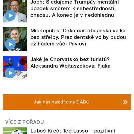
Joch: Sledujeme Trumpův mentální
úpadek směrem k sebestřednosti,
chaosu. A konec je v nedohlednu
Michopulos: Čeká nás občanská válka
bez střelby. Prezidentské volby budou
džihádem vůči Pavlovi
Jaké je Chorvatsko bez turistů?
Aleksandra Wojtaszeková: Fjaka
Jak nás naladíte na DABu
VÍCE Z POŘADU
Luboš Kreč: Ted Lasso – pozitivní