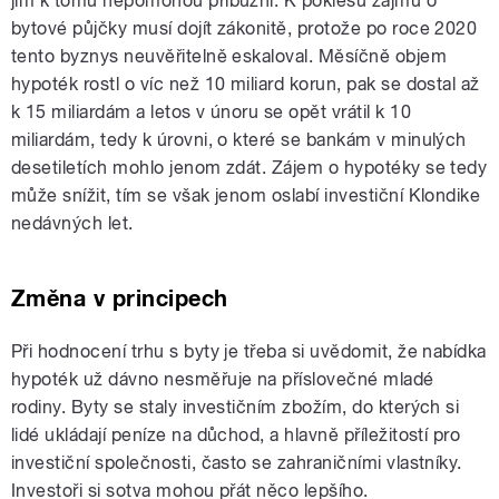
jim k tomu nepomohou příbuzní. K poklesu zájmu o
bytové půjčky musí dojít zákonitě, protože po roce 2020
tento byznys neuvěřitelně eskaloval. Měsíčně objem
hypoték rostl o víc než 10 miliard korun, pak se dostal až
k 15 miliardám a letos v únoru se opět vrátil k 10
miliardám, tedy k úrovni, o které se bankám v minulých
desetiletích mohlo jenom zdát. Zájem o hypotéky se tedy
může snížit, tím se však jenom oslabí investiční Klondike
nedávných let.
Změna v principech
Při hodnocení trhu s byty je třeba si uvědomit, že nabídka
hypoték už dávno nesměřuje na příslovečné mladé
rodiny. Byty se staly investičním zbožím, do kterých si
lidé ukládají peníze na důchod, a hlavně příležitostí pro
investiční společnosti, často se zahraničními vlastníky.
Investoři si sotva mohou přát něco lepšího.