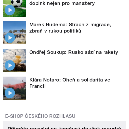
dopink nejen pro manažery
Marek Hudema: Strach z migrace,
zbraň v rukou politiků
Ondřej Soukup: Rusko sází na rakety
Klára Notaro: Oheň a solidarita ve
Francii
E-SHOP ČESKÉHO ROZHLASU
Přijměte pozvání na úsměvný doušek moudré