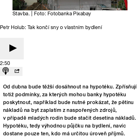
Stavba. | Foto: Fotobanka Pixabay
Petr Holub: Tak končí sny o vlastním bydlení
2:50
Od dubna bude těžší dosáhnout na hypotéku. Zpřísňují
totiž podmínky, za kterých mohou banky hypotéku
poskytnout, například bude nutné prokázat, že pětinu
nákladů na byt zaplatím z naspořených zdrojů,
v případě mladých rodin bude stačit desetina nákladů.
Hypotéku, tedy výhodnou půjčku na bydlení, navíc
dostane pouze ten, kdo má určitou úroveň příjmů.