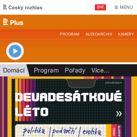
Přejít k hlavnímu obsahu
MENU
ŽIVĚ
PROGRAM
AUDIOARCHIV
KAMERY
Domácí
Program
Pořady
Více
…