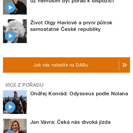
už nemusím být pořád k dispozici
Život Olgy Havlové a první půlrok
samostatné České republiky
Jak nás naladíte na DABu
VÍCE Z POŘADU
Ondřej Konrád: Odysseus podle Nolana
Jan Vávra: Čeká nás divoká jízda