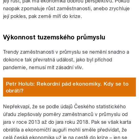
její růst, pak má ekonomika dobrou perspektivu. Pokud
naopak zpomaluje růst zaměstnanosti, anebo zrychluje
její pokles, pak země míří do krize.
Výkonnost tuzemského průmyslu
Trendy zaměstnanosti v průmyslu se nemění snadno a
dokonce tak převratná událost, jako byl příchod
pandemie, nemusí mít zásadní vliv.
Petr Holub: Rekordní pád ekonomiky. Kdy se to
obrátí?
Nepřekvapí, že se podle údajů Českého statistického
úřadu zlepšovaly poměry zaměstnanců v průmyslu od
jara v roce 2013 až do jara roku 2018. Pak se však karta
obrátila a ekonomičtí auguři mohli směle předvídat, že
celá česká ekonomika už je na cestě do krize – jen se