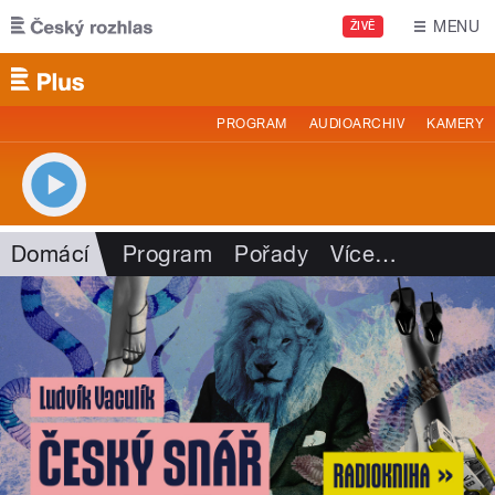
Přejít k hlavnímu obsahu
MENU
ŽIVĚ
PROGRAM
AUDIOARCHIV
KAMERY
Domácí
Program
Pořady
Více
…