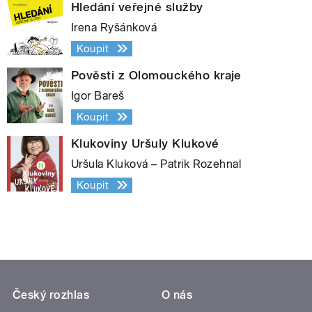
Hledání veřejné služby
Irena Ryšánková
Koupit
Pověsti z Olomouckého kraje
Igor Bareš
Koupit
Klukoviny Uršuly Klukové
Uršula Kluková – Patrik Rozehnal
Koupit
Český rozhlas
O nás