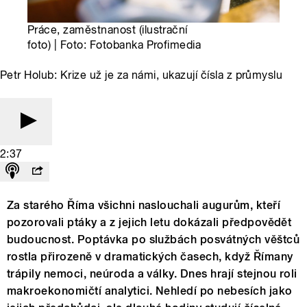
Práce, zaměstnanost (ilustrační
foto) | Foto: Fotobanka Profimedia
Petr Holub: Krize už je za námi, ukazují čísla z průmyslu
2:37
Za starého Říma všichni naslouchali augurům, kteří
pozorovali ptáky a z jejich letu dokázali předpovědět
budoucnost. Poptávka po službách posvátných věštců
rostla přirozeně v dramatických časech, když Římany
trápily nemoci, neúroda a války. Dnes hrají stejnou roli
makroekonomičtí analytici. Nehledí po nebesích jako