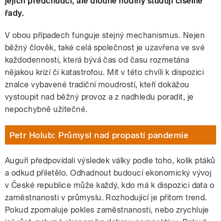
jejich předchůdci, ale dlouhé hodiny studují číselné
řady.
V obou případech funguje stejný mechanismus. Nejen
běžný člověk, také celá společnost je uzavřena ve své
každodennosti, která bývá čas od času rozmetána
nějakou krizí či katastrofou. Mít v této chvíli k dispozici
znalce vybavené tradiční moudrostí, kteří dokážou
vystoupit nad běžný provoz a z nadhledu poradit, je
nepochybně užitečné.
Petr Holub: Průmysl nad propastí pandemie
Auguři předpovídali výsledek války podle toho, kolik ptáků
a odkud přiletělo. Odhadnout budoucí ekonomický vývoj
v České republice může každý, kdo má k dispozici data o
zaměstnanosti v průmyslu. Rozhodující je přitom trend.
Pokud zpomaluje pokles zaměstnanosti, nebo zrychluje