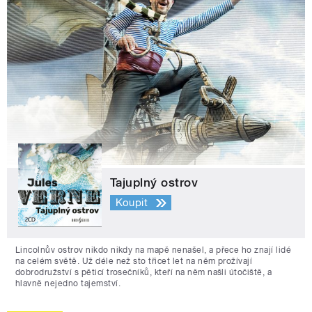
Tajuplný ostrov
Koupit
Lincolnův ostrov nikdo nikdy na mapě nenašel, a přece ho znají lidé
na celém světě. Už déle než sto třicet let na něm prožívají
dobrodružství s pěticí trosečníků, kteří na něm našli útočiště, a
hlavně nejedno tajemství.