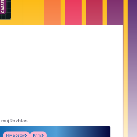
mujRozhlas
Hry a četby
Krimi