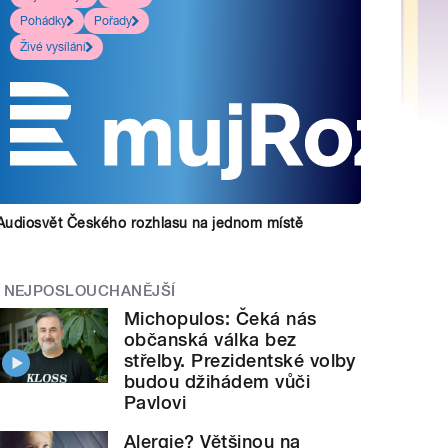
Pohádky
Pořady
Živé vysílání
Audiosvět Českého rozhlasu na jednom místě
NEJPOSLOUCHANĚJŠÍ
Michopulos: Čeká nás
občanská válka bez
střelby. Prezidentské volby
budou džihádem vůči
Pavlovi
Alergie? Většinou na