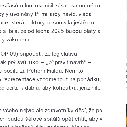
řesčasům loni ukončil zásah samotného
ly uvolněny tři miliardy navíc, vláda
áce, která doktory posouvala ještě do
slíbila, že od ledna 2025 budou platy a
eny zákonem.
TOP 09) připouští, že legislativa
 prý svůj úkol – „připravit návrh“ –
 posílá za Petrem Fialou. Není to
ká reprezentace vzpomenout na pohádku,
od čerta k ďáblu, aby kohoutka, jenž mlel
e všeho nejvíc ale zdravotníky děsí, že po
ich budou šéfové špitálů opět chtít, aby v