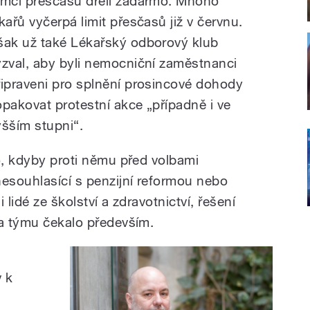
ámci přesčasů dřeli zadarmo. Mnoho
ékařů vyčerpá limit přesčasů již v červnu.
šak už také Lékařský odborový klub
yzval, aby byli nemocniční zaměstnanci
řipraveni pro splnění prosincové dohody
opakovat protestní akce „případně i ve
yšším stupni“.
o, kdyby proti němu před volbami
nesouhlasící s penzijní reformou nebo
 lidé ze školství a zdravotnictví, řešení
va týmu čekalo především.
v k