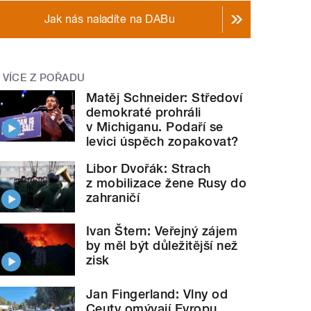
Jak nás naladíte na DABu
VÍCE Z POŘADU
Matěj Schneider: Středoví
demokraté prohráli
v Michiganu. Podaří se
levici úspěch zopakovat?
Libor Dvořák: Strach
z mobilizace žene Rusy do
zahraničí
Ivan Štern: Veřejný zájem
by měl být důležitější než
zisk
Jan Fingerland: Vlny od
Ceuty omývají Evropu