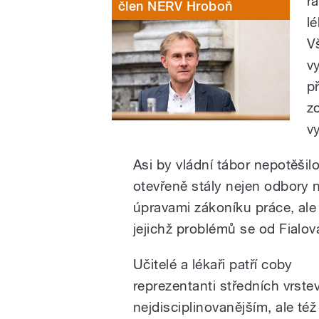
r
člen NERV Hroboň
l
V
v
p
z
v
Asi by vládní tábor nepotěšil
otevřeně stály nejen odbory 
úpravami zákoníku práce, ale i
jejichž problémů se od Fialo
Učitelé a lékaři patří coby
reprezentanti středních vrste
nejdisciplinovanějším, ale též