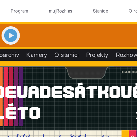
Program
mujRozhlas
Stanice
O r
oarchiv
Kamery
O stanici
Projekty
Rozhov