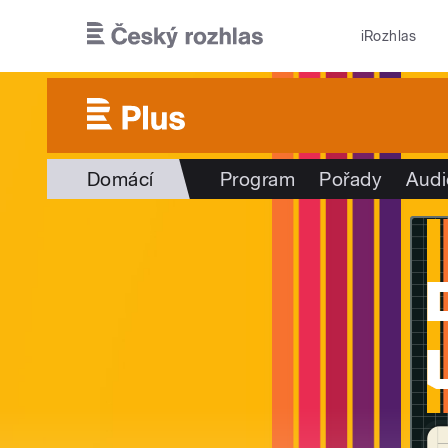
Přejít k hlavnímu obsahu
iRozhlas
Domácí
Program
Pořady
Audi