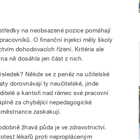
ostředky na neobsazené pozice pomáhají
pracovníků. O finanční injekci měly školy
vím dohodovacích řízení. Kritéria ale
 na ně dosáhla jen část z nich.
ýsledek? Někde se z peněz na učitelské
laty dorovnávají ty neučitelské, jinde
editelé a kantoři nad rámec své pracovní
áplně za chybějící nepedagogické
aměstnance zaskakují.
odobně žhavá půda je ve zdravotnictví.
rotest lékařů proti nepropláceným