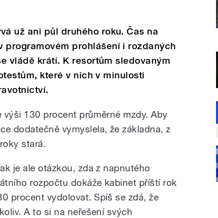
á už ani půl druhého roku. Čas na
 v programovém prohlášení i rozdaných
se vládě krátí. K resortům sledovaným
rotestům, které v nich v minulosti
ravotnictví.
ve výši 130 procent průměrné mzdy. Aby
ce dodatečně vymyslela, že základna, z
roky stará.
 tak je ale otázkou, zda z napnutého
tátního rozpočtu dokáže kabinet příští rok
30 procent vydolovat. Spíš se zdá, že
ikoliv. A to si na neřešení svých