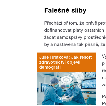
Falešné sliby
Přechází přitom, že právě pr
dofinancovat platy ostatních 
žádat samosprávy prostřednict
byla nastavena tak přísně, že
V
Julie Hrstková: Jak resort
zdravotnictví objevil
p
demografii
ř
n
z
P
P