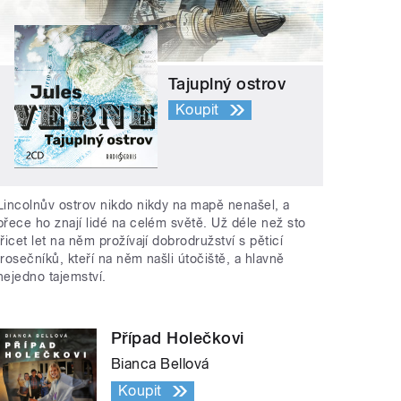
Tajuplný ostrov
Koupit
Lincolnův ostrov nikdo nikdy na mapě nenašel, a
přece ho znají lidé na celém světě. Už déle než sto
třicet let na něm prožívají dobrodružství s pěticí
trosečníků, kteří na něm našli útočiště, a hlavně
nejedno tajemství.
Případ Holečkovi
Bianca Bellová
Koupit