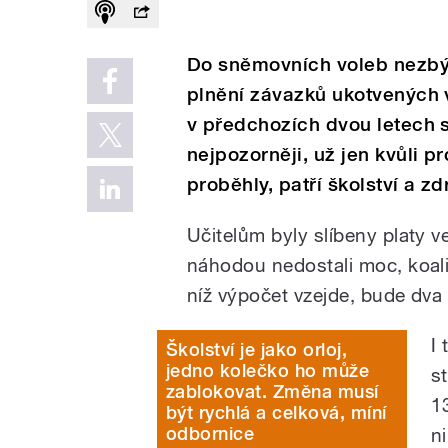
Do sněmovních voleb nezbýv
plnění závazků ukotvených
v předchozích dvou letech 
nejpozorněji, už jen kvůli p
proběhly, patří školství a zd
Učitelům byly slíbeny platy 
náhodou nedostali moc, koali
níž výpočet vzejde, bude dva 
I
Školství je jako orloj,
jedno kolečko ho může
s
zablokovat. Změna musí
1
být rychlá a celková, míní
odbornice
n