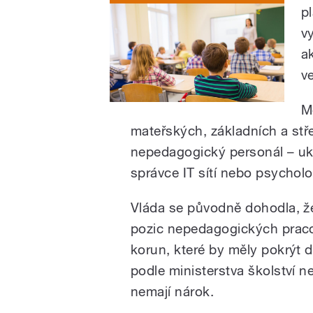
p
v
a
ve
Me
mateřských, základních a stře
nepedagogický personál – uklí
správce IT sítí nebo psycholo
Vláda se původně dohodla, ž
pozic nepedagogických pracov
korun, které by měly pokrýt d
podle ministerstva školství n
nemají nárok.