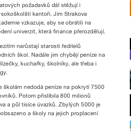
latových požadavků dál stěžují i
ysokoškolští kantoři. Jim Strakova
kademie vzkazuje, aby se obrátili na
dení univerzit, která finance přerozdělují.
zitím narůstají starosti ředitelů
dních škol. Nadále jim chybějí peníze na
zečky, kuchařky, školníky, ale třeba i
gy.
e školám nedodá peníze na pokrytí 7500
níků. Potom přislíbila 800 milionů
va a půl tisíce úvazků. Zbylých 5000 je
eobsazeno a školy na jejich proplacení