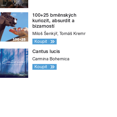
100+25 brněnských
kuriozit, absurdit a
bizarností
Miloš Šenkýř, Tomáš Kremr
Koupit
Cantus lucis
Carmina Bohemica
Koupit