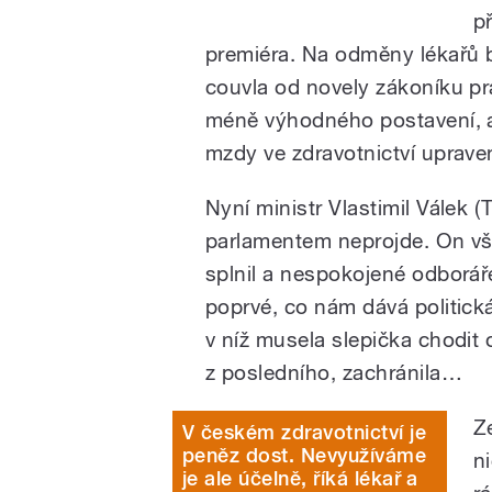
p
premiéra. Na odměny lékařů by
couvla od novely zákoníku pr
méně výhodného postavení, a 
mzdy ve zdravotnictví uprav
Nyní ministr Vlastimil Válek (
parlamentem neprojde. On však
splnil a nespokojené odboráře
poprvé, co nám dává politic
v níž musela slepička chodit 
z posledního, zachránila…
Z
V českém zdravotnictví je
peněz dost. Nevyužíváme
n
je ale účelně, říká lékař a