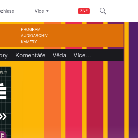
ozhlase
Více
ŽIVĚ
PROGRAM
AUDIOARCHIV
KAMERY
ory
Komentáře
Věda
Více
…