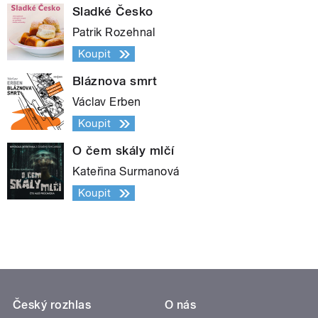
Sladké Česko
Patrik Rozehnal
Koupit
Bláznova smrt
Václav Erben
Koupit
O čem skály mlčí
Kateřina Surmanová
Koupit
Český rozhlas
O nás