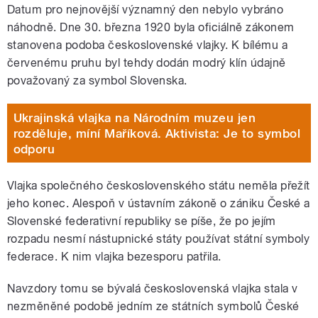
Datum pro nejnovější významný den nebylo vybráno
náhodně. Dne 30. března 1920 byla oficiálně zákonem
stanovena podoba československé vlajky. K bílému a
červenému pruhu byl tehdy dodán modrý klín údajně
považovaný za symbol Slovenska.
Ukrajinská vlajka na Národním muzeu jen
rozděluje, míní Maříková. Aktivista: Je to symbol
odporu
Vlajka společného československého státu neměla přežít
jeho konec. Alespoň v ústavním zákoně o zániku České a
Slovenské federativní republiky se píše, že po jejím
rozpadu nesmí nástupnické státy používat státní symboly
federace. K nim vlajka bezesporu patřila.
Navzdory tomu se bývalá československá vlajka stala v
nezměněné podobě jedním ze státních symbolů České