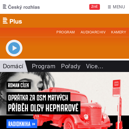
Přejít k hlavnímu obsahu
MENU
ŽIVĚ
PROGRAM
AUDIOARCHIV
KAMERY
Domácí
Program
Pořady
Více
…