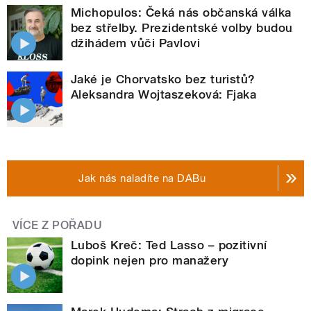
Michopulos: Čeká nás občanská válka
bez střelby. Prezidentské volby budou
džihádem vůči Pavlovi
Jaké je Chorvatsko bez turistů?
Aleksandra Wojtaszeková: Fjaka
Jak nás naladíte na DABu
VÍCE Z POŘADU
Luboš Kreč: Ted Lasso – pozitivní
dopink nejen pro manažery