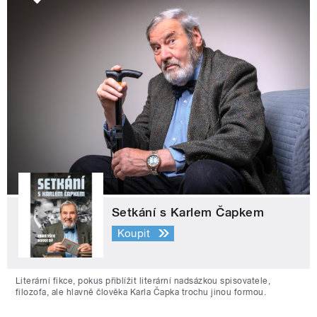
Setkání s Karlem Čapkem
Koupit
Literární fikce, pokus přiblížit literární nadsázkou spisovatele,
filozofa, ale hlavně člověka Karla Čapka trochu jinou formou.