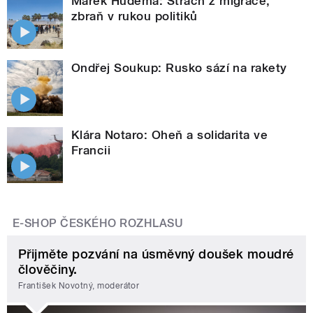
Marek Hudema: Strach z migrace,
zbraň v rukou politiků
Ondřej Soukup: Rusko sází na rakety
Klára Notaro: Oheň a solidarita ve
Francii
E-SHOP ČESKÉHO ROZHLASU
Přijměte pozvání na úsměvný doušek moudré
člověčiny.
František Novotný, moderátor