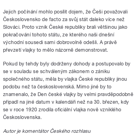
Jejich počínání mohlo posílit dojem, že Češi považovali
Československo de facto za svůj stát daleko více než
Slováci. Proto vznik České republiky brali většinou jako
pokračování tohoto státu, ze kterého naši dnešní
východní sousedi sami dobrovolně odešli. A právě
převzetí vlajky to mělo názorně demonstrovat.
Pokud by tehdy byly dodrženy dohody a postupovalo by
se v souladu se schváleným zákonem o zániku
společného státu, měla by vlajka České republiky jinou
podobu než ta československá. Mimo jiné by to
znamenalo, že Den české vlajky by velmi pravděpodobně
připadl na jiné datum v kalendáři než na 30. březen, kdy
se v roce 1920 zrodila oficiální vlajka nově vzniklého
Československa.
Autor je komentátor Českého rozhlasu