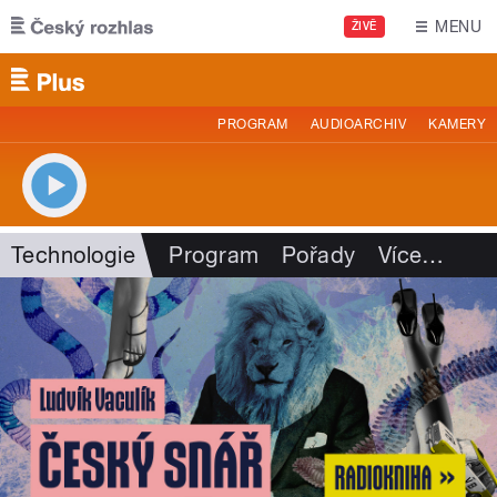
Přejít k hlavnímu obsahu
MENU
ŽIVĚ
PROGRAM
AUDIOARCHIV
KAMERY
Technologie
Program
Pořady
Více
…