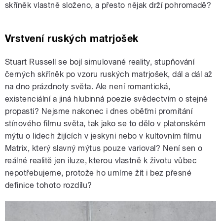
skříněk vlastně složeno, a přesto nějak drží pohromadě?
Vrstvení ruských matrjošek
Stuart Russell se bojí simulované reality, stupňování
černých skříněk po vzoru ruských matrjošek, dál a dál až
na dno prázdnoty světa. Ale není romantická,
existenciální a jiná hlubinná poezie svědectvím o stejné
propasti? Nejsme nakonec i dnes oběťmi promítání
stínového filmu světa, tak jako se to dělo v platonském
mýtu o lidech žijících v jeskyni nebo v kultovním filmu
Matrix, který slavný mýtus pouze varioval? Není sen o
reálné realitě jen iluze, kterou vlastně k životu vůbec
nepotřebujeme, protože ho umíme žít i bez přesné
definice tohoto rozdílu?