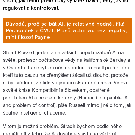
v tom, jak tento přelomový vynález užívat, tedy jak ho
regulovat a kontrolovat.
Důvodů, proč se bát AI, je relativně hodně, říká
Pěchouček z ČVUT. Plusů vidím víc než negativ,
míní filozof Payne
Stuart Russell, jeden z největších popularizátorů AI na
světě, profesor počítačové vědy na kalifornské Berkley a
v Oxfordu, tu nebyl zmíněn náhodou. Russell patří k těm,
kteří tuto pauzu na přemýšlení žádali už dlouho, protože
si byli vědomi, že lidstvo jednou skutečně narazí. Ve své
skvělé knize Kompatibilní s člověkem, opatřené
podtitulem AI a problém kontroly (Human Compatible. AI
and problem of control), píše Russell mimo jiné o tom, jak
špatně inteligenci chápeme.
V tom je možná problém. Strach bychom podle něho
neměli mít z toho, že AI dosáhne vlastního vědomí.