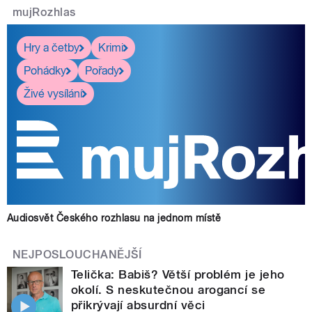
mujRozhlas
Hry a četby
Krimi
Pohádky
Pořady
Živé vysílání
Audiosvět Českého rozhlasu na jednom místě
NEJPOSLOUCHANĚJŠÍ
Telička: Babiš? Větší problém je jeho
okolí. S neskutečnou arogancí se
přikrývají absurdní věci