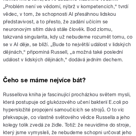
„Problém není ve vědomí, nýbrž v kompetencích,“ tvrdí
vědec, v tom, že schopnosti AI přesáhnou lidskou
představivost, a to přesto, že zadání učícím se
neuronovým sítím dává stále člověk. Bod zlomu,
takzvaná singularita, kdy už nebudeme rozumět tomu, co
se v AI děje, se blíží. „Bude to největší událost v lidských
dějinách,“ připomíná Russell, „a možná také poslední
událost v lidských dějinách,“ dodává jedním dechem.
Čeho se máme nejvíce bát?
Russellova kniha je fascinující procházkou světem mysli,
která postupuje od glukózového učení bakterií E.coli po
hypersložité propojení samoučících se strojů. O to víc
překvapuje, co vlastně světového vědce Russella a jeho
kolegy tolik zvedá ze židle. Totiž: že neuvidíme do stroje,
který jsme vymysleli, že nebudeme schopni určovat jeho