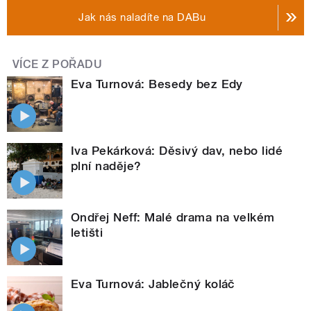
Jak nás naladíte na DABu
VÍCE Z POŘADU
Eva Turnová: Besedy bez Edy
Iva Pekárková: Děsivý dav, nebo lidé
plní naděje?
Ondřej Neff: Malé drama na velkém
letišti
Eva Turnová: Jablečný koláč