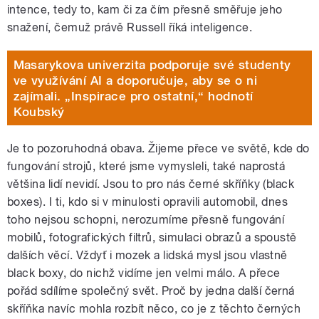
intence, tedy to, kam či za čím přesně směřuje jeho
snažení, čemuž právě Russell říká inteligence.
Masarykova univerzita podporuje své studenty
ve využívání AI a doporučuje, aby se o ni
zajímali. „Inspirace pro ostatní,“ hodnotí
Koubský
Je to pozoruhodná obava. Žijeme přece ve světě, kde do
fungování strojů, které jsme vymysleli, také naprostá
většina lidí nevidí. Jsou to pro nás černé skříňky (black
boxes). I ti, kdo si v minulosti opravili automobil, dnes
toho nejsou schopni, nerozumíme přesně fungování
mobilů, fotografických filtrů, simulaci obrazů a spoustě
dalších věcí. Vždyť i mozek a lidská mysl jsou vlastně
black boxy, do nichž vidíme jen velmi málo. A přece
pořád sdílíme společný svět. Proč by jedna další černá
skříňka navíc mohla rozbít něco, co je z těchto černých