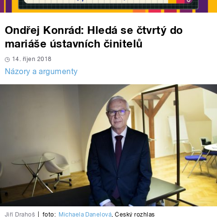
Ondřej Konrád: Hledá se čtvrtý do
mariáše ústavních činitelů
14. říjen 2018
Názory a argumenty
Jiří Drahoš
|
foto:
Michaela Danelová
,
Český rozhlas