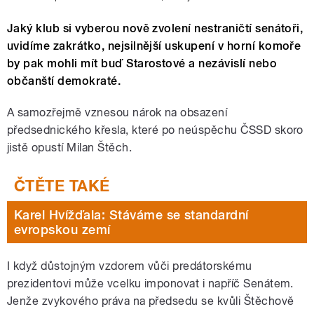
Jaký klub si vyberou nově zvolení nestraničtí senátoři,
uvidíme zakrátko, nejsilnější uskupení v horní komoře
by pak mohli mít buď Starostové a nezávislí nebo
občanští demokraté.
A samozřejmě vznesou nárok na obsazení
předsednického křesla, které po neúspěchu ČSSD skoro
jistě opustí Milan Štěch.
Karel Hvížďala: Stáváme se standardní
evropskou zemí
I když důstojným vzdorem vůči predátorskému
prezidentovi může vcelku imponovat i napříč Senátem.
Jenže zvykového práva na předsedu se kvůli Štěchově