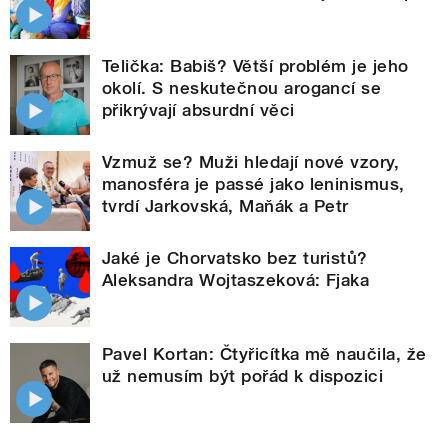
Telička: Babiš? Větší problém je jeho
okolí. S neskutečnou arogancí se
přikrývají absurdní věci
Vzmuž se? Muži hledají nové vzory,
manosféra je passé jako leninismus,
tvrdí Jarkovská, Maňák a Petr
Jaké je Chorvatsko bez turistů?
Aleksandra Wojtaszeková: Fjaka
Pavel Kortan: Čtyřicítka mě naučila, že
už nemusím být pořád k dispozici