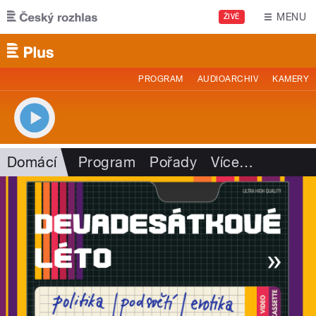
Přejít k hlavnímu obsahu
MENU
ŽIVĚ
PROGRAM
AUDIOARCHIV
KAMERY
Domácí
Program
Pořady
Více
…