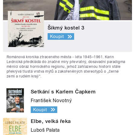
Šikmý kostel 3
Koupit
Románová kronika ztraceného města - léta 1945–1961. Karin
Lednická předkládá do značné míry převratný, dosavadní paradigma
měnící obraz hornického regionu, jehož zahlazenou historii stále
překrývá tlustá vrstva mýtů a zakořeněných stereotypů o „černé
zemi a rudém kraji“.
Setkání s Karlem Čapkem
František Novotný
Koupit
Elbe, velká řeka
Luboš Palata