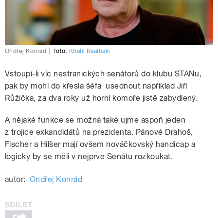
Ondřej Konrád
|
foto:
Khalil Baalbaki
Vstoupí-li víc nestranických senátorů do klubu STANu,
pak by mohl do křesla šéfa usednout například Jiří
Růžička, za dva roky už horní komoře jistě zabydlený.
A nějaké funkce se možná také ujme aspoň jeden
z trojice exkandidátů na prezidenta. Pánové Drahoš,
Fischer a Hilšer mají ovšem nováčkovský handicap a
logicky by se měli v nejprve Senátu rozkoukat.
autor:
Ondřej Konrád