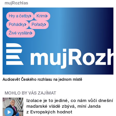
mujRozhlas
Hry a četby
Krimi
Pohádky
Pořady
Živé vysílání
Audiosvět Českého rozhlasu na jednom místě
MOHLO BY VÁS ZAJÍMAT
Izolace je to jediné, co nám vůči dnešní
maďarské vládě zbývá, míní Janda
z Evropských hodnot