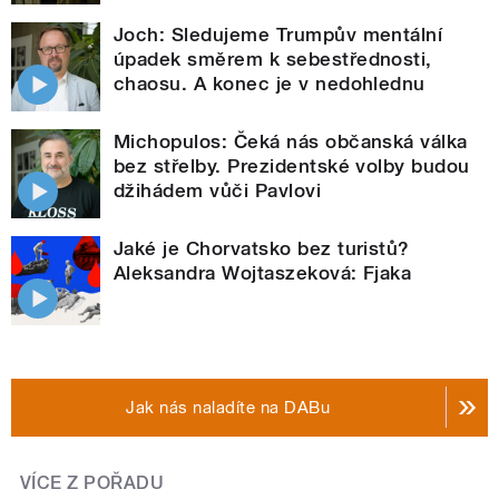
Joch: Sledujeme Trumpův mentální
úpadek směrem k sebestřednosti,
chaosu. A konec je v nedohlednu
Michopulos: Čeká nás občanská válka
bez střelby. Prezidentské volby budou
džihádem vůči Pavlovi
Jaké je Chorvatsko bez turistů?
Aleksandra Wojtaszeková: Fjaka
Jak nás naladíte na DABu
VÍCE Z POŘADU