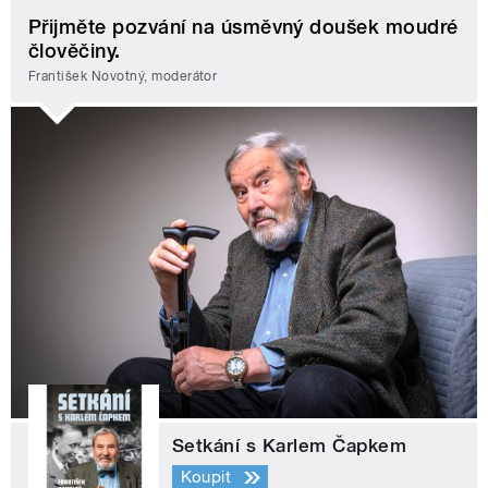
Přijměte pozvání na úsměvný doušek moudré
člověčiny.
František Novotný, moderátor
Setkání s Karlem Čapkem
Koupit