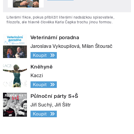
Literární fikce, pokus přiblížit literární nadsázkou spisovatele,
filozofa, ale hlavně člověka Karla Čapka trochu jinou formou.
Veterinární poradna
Jaroslava Vykoupilová, Milan Štourač
Koupit
Kněhyně
Kaczi
Koupit
Půlnoční párty S+Š
Jiří Suchý, Jiří Šlitr
Koupit