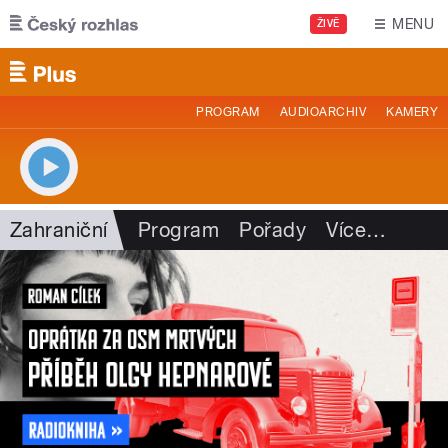
Přejít k hlavnímu obsahu
MENU
ŽIVĚ
PROGRAM
AUDIOARCHIV
KAMERY
Zahraniční
Program
Pořady
Více
…