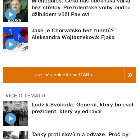
Michopulos: Čeká nás občanská válka
bez střelby. Prezidentské volby budou
džihádem vůči Pavlovi
Jaké je Chorvatsko bez turistů?
Aleksandra Wojtaszeková: Fjaka
Jak nás naladíte na DABu
VÍCE O TÉMATU
Ludvík Svoboda. Generál, který bojoval;
prezident, který vyjednával
Tanky proti slovům a odvaze. Proč byl