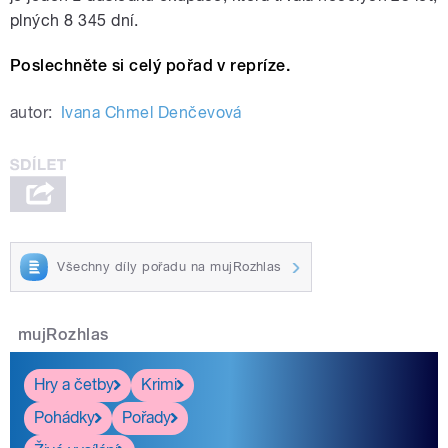
plných 8 345 dní.
Poslechněte si celý pořad v repríze.
autor:
Ivana Chmel Denčevová
Všechny díly pořadu na mujRozhlas
mujRozhlas
Hry a četby
Krimi
Pohádky
Pořady