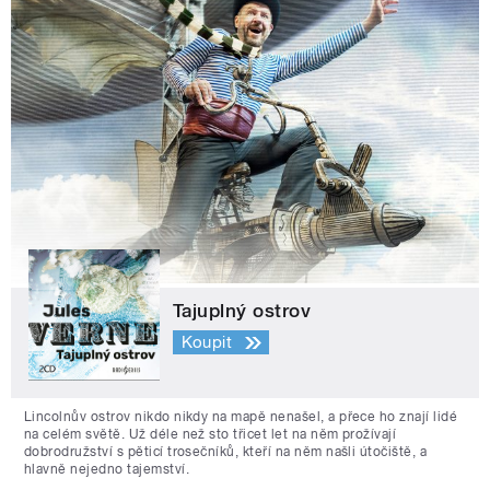
Tajuplný ostrov
Koupit
Lincolnův ostrov nikdo nikdy na mapě nenašel, a přece ho znají lidé
na celém světě. Už déle než sto třicet let na něm prožívají
dobrodružství s pěticí trosečníků, kteří na něm našli útočiště, a
hlavně nejedno tajemství.