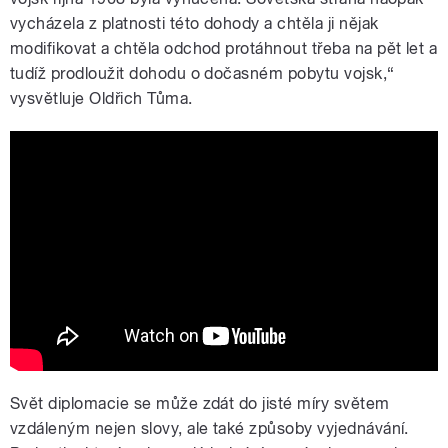
vycházela z platnosti této dohody a chtěla ji nějak
modifikovat a chtěla odchod protáhnout třeba na pět let a
tudíž prodloužit dohodu o dočasném pobytu vojsk,“
vysvětluje Oldřich Tůma.
2014-04 Doku CS: Odsun sovětských
vojsk - kompilat
Svět diplomacie se může zdát do jisté míry světem
vzdáleným nejen slovy, ale také způsoby vyjednávání.