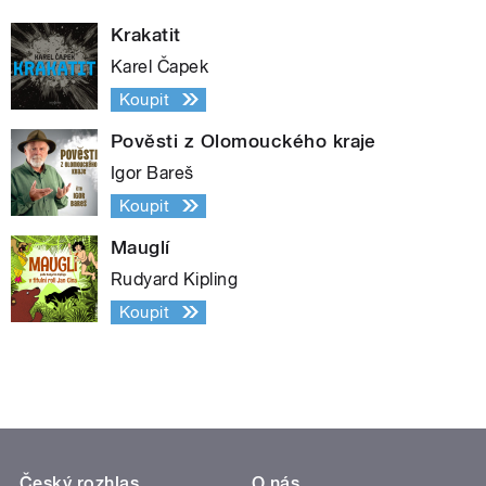
Krakatit
Karel Čapek
Koupit
Pověsti z Olomouckého kraje
Igor Bareš
Koupit
Mauglí
Rudyard Kipling
Koupit
Český rozhlas
O nás