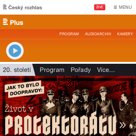
Přejít k hlavnímu obsahu
MENU
ŽIVĚ
PROGRAM
AUDIOARCHIV
KAMERY
20. století
Program
Pořady
Více
…