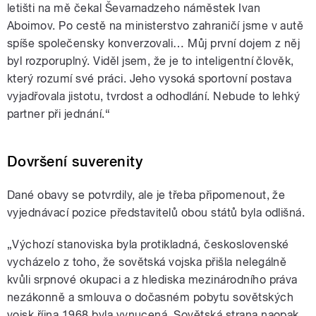
letišti na mě čekal Ševarnadzeho náměstek Ivan
Aboimov. Po cestě na ministerstvo zahraničí jsme v autě
spíše společensky konverzovali… Můj první dojem z něj
byl rozporuplný. Viděl jsem, že je to inteligentní člověk,
který rozumí své práci. Jeho vysoká sportovní postava
vyjadřovala jistotu, tvrdost a odhodlání. Nebude to lehký
partner při jednání.“
Dovršení suverenity
Dané obavy se potvrdily, ale je třeba připomenout, že
vyjednávací pozice představitelů obou států byla odlišná.
„Výchozí stanoviska byla protikladná, československé
vycházelo z toho, že sovětská vojska přišla nelegálně
kvůli srpnové okupaci a z hlediska mezinárodního práva
nezákonně a smlouva o dočasném pobytu sovětských
vojsk října 1968 byla vynucená. Sovětská strana naopak