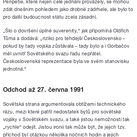
Peripetie, které nejen celé jednání provázely, se mohou
zdát dnešním pohledem jako drobné zádrhele, ale bylo to
pro další budoucnost státu zcela zásadní.
„Šlo o dovršení úplné suverenity,“ jak připomíná Oldřich
Tůma a dodává: „riziko pro tehdejší Československo –
pokud by tady vojska zůstávala – tady bylo a i Gorbačov
měl uvnitř Sovětského svazu řadu nepřátel.
Československá reprezentace byla ve svém stanovisku
jednotná.“
Odchod až 27. června 1991
Sovětská strana argumentovala obtížemi technického
rázu, mezi které patřil nedostatek bytů pro sovětské
vojáky v Sovětském svazu, a také jistou nemožností tak
„rychle“ odejít. Jistou ironií tak může být, že jejich tzv.
příchod byl otázkou několika nočních hodin a jejich