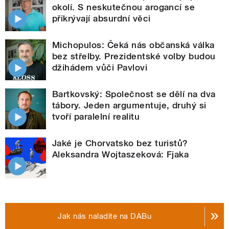
okolí. S neskutečnou arogancí se
přikrývají absurdní věci
Michopulos: Čeká nás občanská válka
bez střelby. Prezidentské volby budou
džihádem vůči Pavlovi
Bartkovský: Společnost se dělí na dva
tábory. Jeden argumentuje, druhý si
tvoří paralelní realitu
Jaké je Chorvatsko bez turistů?
Aleksandra Wojtaszeková: Fjaka
Jak nás naladíte na DABu