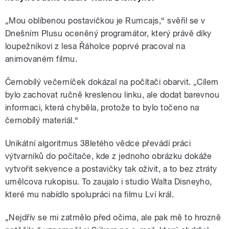
„Mou oblíbenou postavičkou je Rumcajs,“ svěřil se v
Dnešním Plusu oceněný programátor, který právě díky
loupežníkovi z lesa Řáholce poprvé pracoval na
animovaném filmu.
Černobílý večerníček dokázal na počítači obarvit. „Cílem
bylo zachovat ručně kreslenou linku, ale dodat barevnou
informaci, která chyběla, protože to bylo točeno na
černobílý materiál.“
Unikátní algoritmus 38letého vědce převádí práci
výtvarníků do počítače, kde z jednoho obrázku dokáže
vytvořit sekvence a postavičky tak oživit, a to bez ztráty
umělcova rukopisu. To zaujalo i studio Walta Disneyho,
které mu nabídlo spolupráci na filmu Lví král.
„Nejdřív se mi zatmělo před očima, ale pak mě to hrozně