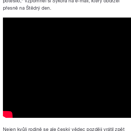
potěšilo,“ vzpomněl si Sýkora na e-mail, který obdržel
přesně na Štědrý den.
Nejen kvůli rodině se ale český vědec později vrátil zpět