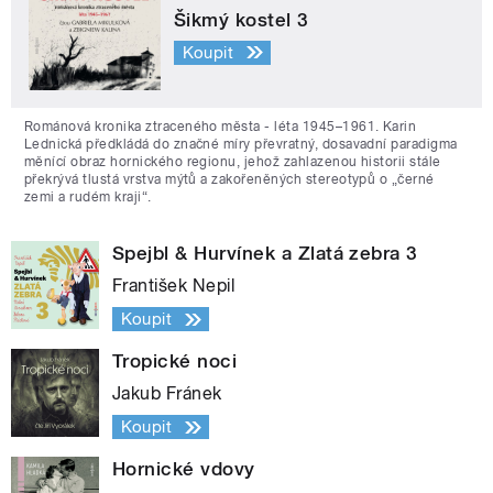
Šikmý kostel 3
Koupit
Románová kronika ztraceného města - léta 1945–1961. Karin
Lednická předkládá do značné míry převratný, dosavadní paradigma
měnící obraz hornického regionu, jehož zahlazenou historii stále
překrývá tlustá vrstva mýtů a zakořeněných stereotypů o „černé
zemi a rudém kraji“.
Spejbl & Hurvínek a Zlatá zebra 3
František Nepil
Koupit
Tropické noci
Jakub Fránek
Koupit
Hornické vdovy