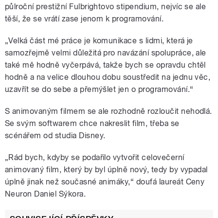
půlroční prestižní Fulbrightovo stipendium, nejvíc se ale
těší, že se vrátí zase jenom k programování.
„Velká část mé práce je komunikace s lidmi, která je
samozřejmě velmi důležitá pro navázání spolupráce, ale
také mě hodně vyčerpává, takže bych se opravdu chtěl
hodně a na velice dlouhou dobu soustředit na jednu věc,
uzavřít se do sebe a přemýšlet jen o programování.“
S animovaným filmem se ale rozhodně rozloučit nehodlá.
Se svým softwarem chce nakreslit film, třeba se
scénářem od studia Disney.
„Rád bych, kdyby se podařilo vytvořit celovečerní
animovaný film, který by byl úplně nový, tedy by vypadal
úplně jinak než současné animáky,“ doufá laureát Ceny
Neuron Daniel Sýkora.