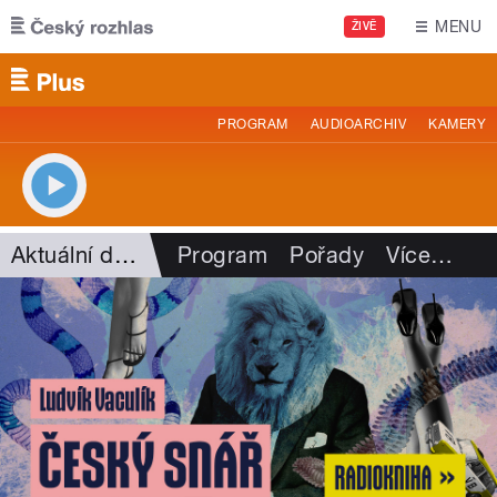
Přejít k hlavnímu obsahu
MENU
ŽIVĚ
PROGRAM
AUDIOARCHIV
KAMERY
Aktuální dění
Program
Pořady
Více
…