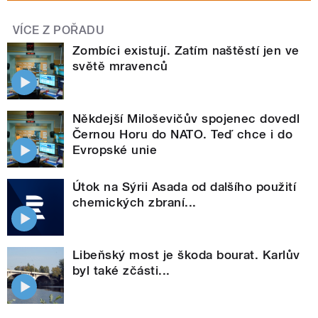
VÍCE Z POŘADU
Zombíci existují. Zatím naštěstí jen ve
světě mravenců
Někdejší Miloševičův spojenec dovedl
Černou Horu do NATO. Teď chce i do
Evropské unie
Útok na Sýrii Asada od dalšího použití
chemických zbraní...
Libeňský most je škoda bourat. Karlův
byl také zčásti...