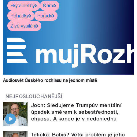
Hry a četby
Krimi
Pohádky
Pořady
Živé vysílání
Audiosvět Českého rozhlasu na jednom místě
NEJPOSLOUCHANĚJŠÍ
Joch: Sledujeme Trumpův mentální
úpadek směrem k sebestřednosti,
chaosu. A konec je v nedohlednu
Telička: Babiš? Větší problém je jeho