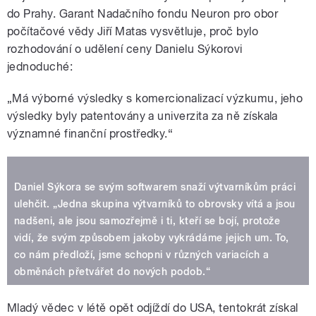
do Prahy. Garant Nadačního fondu Neuron pro obor
počítačové vědy Jiří Matas vysvětluje, proč bylo
rozhodování o udělení ceny Danielu Sýkorovi
jednoduché:
„Má výborné výsledky s komercionalizací výzkumu, jeho
výsledky byly patentovány a univerzita za ně získala
významné finanční prostředky.“
Daniel Sýkora se svým softwarem snaží výtvarníkům práci
ulehčit. „Jedna skupina výtvarníků to obrovsky vítá a jsou
nadšeni, ale jsou samozřejmě i ti, kteří se bojí, protože
vidí, že svým způsobem jakoby vykrádáme jejich um. To,
co nám předloží, jsme schopni v různých variacích a
obměnách přetvářet do nových podob.“
Mladý vědec v létě opět odjíždí do USA, tentokrát získal