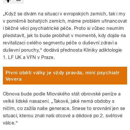
„Když se dívám na situaci v evropských zemích, tak i my
v poměrně bohatých zemích, máme problém ufinancovat
i běžné věci psychiatrické péče. Proto si vůbec neumím
představit, jak to bude probíhat v momentě, kdy dojde na
revitalizaci celého segmentu péče o duševní zdraví a
duševní poruchy,“ dodává přednosta Kliniky adiktologie
1. LF UK a VFN v Praze.
První obětí války je vždy pravda, míní psychiatr
Vevera
Obnova bude podle Miovského stát obrovské peníze a
velké lidské nasazení. „Takové, jaké nemá obdoby s
ničím, co zažila naše generace. Snese to srovnání jen se
situací, kterou znali naši otcové a dědové po 2. světové
válce.“