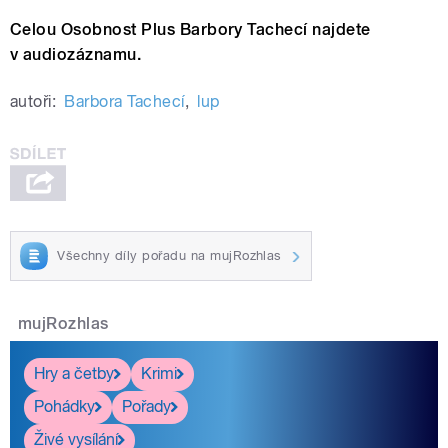
Celou Osobnost Plus Barbory Tachecí najdete
v audiozáznamu.
autoři:
Barbora Tachecí
,
lup
Všechny díly pořadu na mujRozhlas
mujRozhlas
Hry a četby
Krimi
Pohádky
Pořady
Živé vysílání