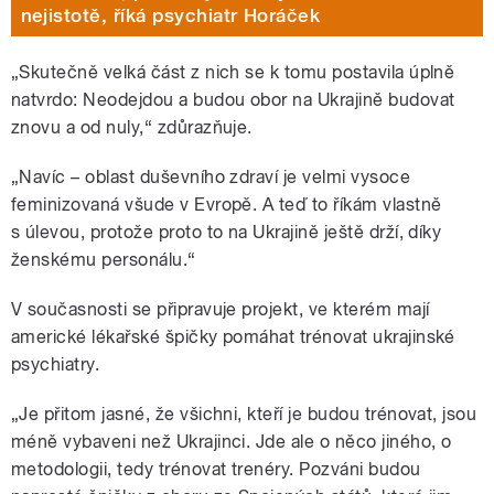
nejistotě, říká psychiatr Horáček
„Skutečně velká část z nich se k tomu postavila úplně
natvrdo: Neodejdou a budou obor na Ukrajině budovat
znovu a od nuly,“ zdůrazňuje.
„Navíc – oblast duševního zdraví je velmi vysoce
feminizovaná všude v Evropě. A teď to říkám vlastně
s úlevou, protože proto to na Ukrajině ještě drží, díky
ženskému personálu.“
V současnosti se připravuje projekt, ve kterém mají
americké lékařské špičky pomáhat trénovat ukrajinské
psychiatry.
„Je přitom jasné, že všichni, kteří je budou trénovat, jsou
méně vybaveni než Ukrajinci. Jde ale o něco jiného, o
metodologii, tedy trénovat trenéry. Pozváni budou