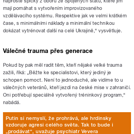
naprosté špičky z oboru ze Spojených států, které jim
mají pomáhat s vytvořením improvizovaného
vzdělávacího systému. Respektive jak ve velmi krátkém
čase, s minimálními náklady a minimální technikou
dokázat vytrénovat další na celé Ukrajině,“ vysvětluje.
Válečné trauma přes generace
Pokud by pak měl radit těm, kteří nějaké velké trauma
zažili, říká: „Běžte ke specialistovi, který jediný je
schopen pomoct. Není to jednoduché, ale vidíme to u
válečných veteránů, kteří jezdí na české mise v zahraničí.
Oni potřebují speciálně vytvořený tréninkový program,“
nabádá.
Putin si nemyslí, že prohrává, ale hrdinsky
vzdoruje agresi celého světa. Tak to bude i
„prodávat“, uvažuje psychiatr Vevera