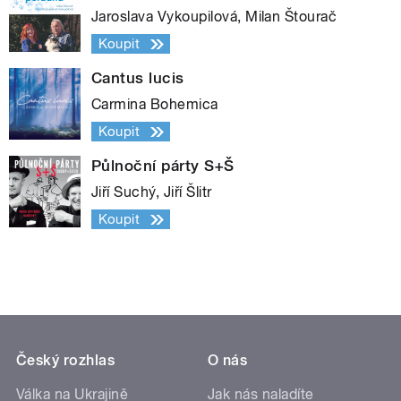
Jaroslava Vykoupilová, Milan Štourač
Koupit
Cantus lucis
Carmina Bohemica
Koupit
Půlnoční párty S+Š
Jiří Suchý, Jiří Šlitr
Koupit
Český rozhlas
O nás
Válka na Ukrajině
Jak nás naladíte