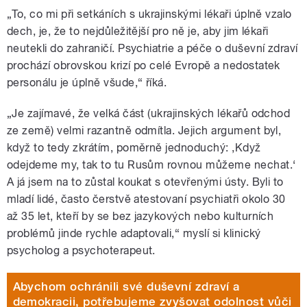
„To, co mi při setkáních s ukrajinskými lékaři úplně vzalo
dech, je, že to nejdůležitější pro ně je, aby jim lékaři
neutekli do zahraničí. Psychiatrie a péče o duševní zdraví
prochází obrovskou krizí po celé Evropě a nedostatek
personálu je úplně všude,“ říká.
„Je zajímavé, že velká část (ukrajinských lékařů odchod
ze země) velmi razantně odmítla. Jejich argument byl,
když to tedy zkrátím, poměrně jednoduchý: ,Když
odejdeme my, tak to tu Rusům rovnou můžeme nechat.‘
A já jsem na to zůstal koukat s otevřenými ústy. Byli to
mladí lidé, často čerstvě atestovaní psychiatři okolo 30
až 35 let, kteří by se bez jazykových nebo kulturních
problémů jinde rychle adaptovali,“ myslí si klinický
psycholog a psychoterapeut.
Abychom ochránili své duševní zdraví a
demokracii, potřebujeme zvyšovat odolnost vůči