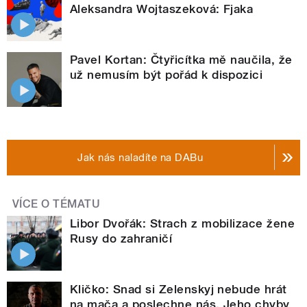
Aleksandra Wojtaszeková: Fjaka
Pavel Kortan: Čtyřicítka mě naučila, že
už nemusím být pořád k dispozici
Jak nás naladíte na DABu
VÍCE O TÉMATU
Libor Dvořák: Strach z mobilizace žene
Rusy do zahraničí
Kličko: Snad si Zelenskyj nebude hrát
na mača a poslechne nás. Jeho chyby