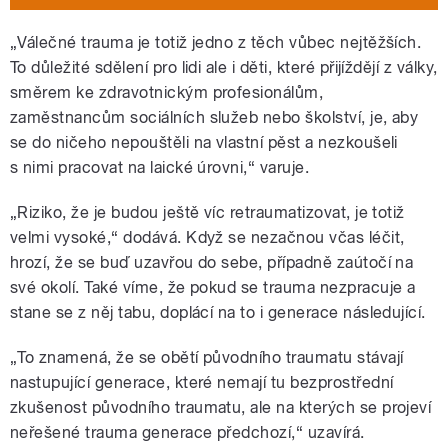
„Válečné trauma je totiž jedno z těch vůbec nejtěžších.
To důležité sdělení pro lidi ale i děti, které přijíždějí z války,
směrem ke zdravotnickým profesionálům,
zaměstnancům sociálních služeb nebo školství, je, aby
se do ničeho nepouštěli na vlastní pěst a nezkoušeli
s nimi pracovat na laické úrovni,“ varuje.
„Riziko, že je budou ještě víc retraumatizovat, je totiž
velmi vysoké,“ dodává. Když se nezačnou včas léčit,
hrozí, že se buď uzavřou do sebe, případně zaútočí na
své okolí. Také víme, že pokud se trauma nezpracuje a
stane se z něj tabu, doplácí na to i generace následující.
„To znamená, že se obětí původního traumatu stávají
nastupující generace, které nemají tu bezprostřední
zkušenost původního traumatu, ale na kterých se projeví
neřešené trauma generace předchozí,“ uzavírá.