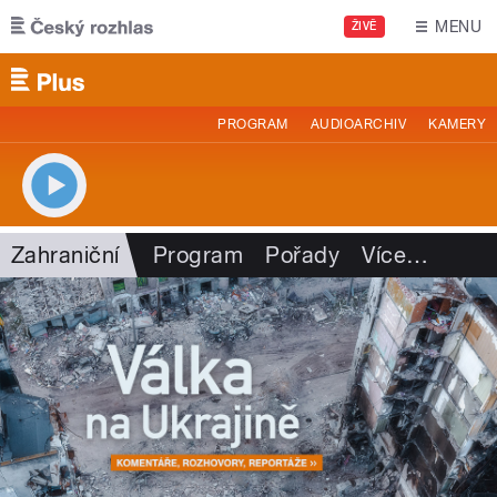
Přejít k hlavnímu obsahu
MENU
ŽIVĚ
PROGRAM
AUDIOARCHIV
KAMERY
Zahraniční
Program
Pořady
Více
…