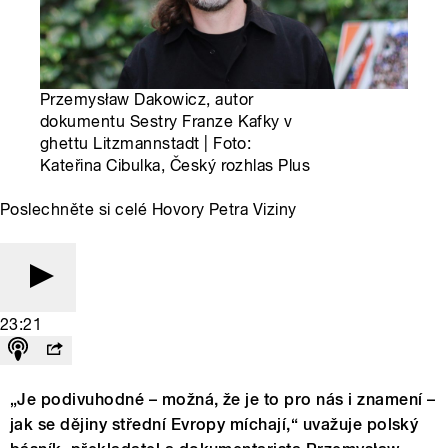
Przemysław Dakowicz, autor
dokumentu Sestry Franze Kafky v
ghettu Litzmannstadt | Foto:
Kateřina Cibulka, Český rozhlas Plus
Poslechněte si celé Hovory Petra Viziny
23:21
„Je podivuhodné – možná, že je to pro nás i znamení –
jak se dějiny střední Evropy míchají,“ uvažuje polský