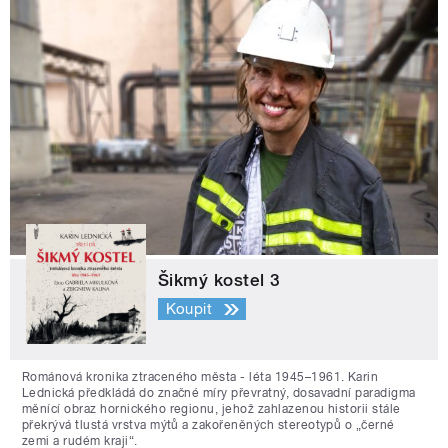
Šikmý kostel 3
Koupit
Románová kronika ztraceného města - léta 1945–1961. Karin
Lednická předkládá do značné míry převratný, dosavadní paradigma
měnící obraz hornického regionu, jehož zahlazenou historii stále
překrývá tlustá vrstva mýtů a zakořeněných stereotypů o „černé
zemi a rudém kraji“.