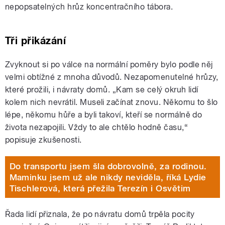
nepopsatelných hrůz koncentračního tábora.
Tři přikázání
Zvyknout si po válce na normální poměry bylo podle něj
velmi obtížné z mnoha důvodů. Nezapomenutelné hrůzy,
které prožili, i návraty domů. „Kam se celý okruh lidí
kolem nich nevrátil. Museli začínat znovu. Někomu to šlo
lépe, někomu hůře a byli takoví, kteří se normálně do
života nezapojili. Vždy to ale chtělo hodně času,“
popisuje zkušenosti.
Do transportu jsem šla dobrovolně, za rodinou.
Maminku jsem už ale nikdy neviděla, říká Lydie
Tischlerová, která přežila Terezín i Osvětim
Řada lidí přiznala, že po návratu domů trpěla pocity