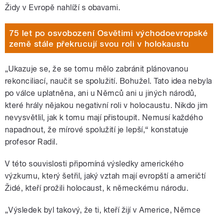
Židy v Evropě nahlíží s obavami.
75 let po osvobození Osvětimi východoevropské
země stále překrucují svou roli v holokaustu
„Ukazuje se, že se tomu mělo zabránit plánovanou
rekonciliací, naučit se spolužití. Bohužel. Tato idea nebyla
po válce uplatněna, ani u Němců ani u jiných národů,
které hrály nějakou negativní roli v holocaustu. Nikdo jim
nevysvětlil, jak k tomu mají přistoupit. Nemusí každého
napadnout, že mírové spolužití je lepší,“ konstatuje
profesor Radil.
V této souvislosti připomíná výsledky amerického
výzkumu, který šetřil, jaký vztah mají evropští a američtí
Židé, kteří prožili holocaust, k německému národu.
„Výsledek byl takový, že ti, kteří žijí v Americe, Němce