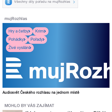
Všechny díly pořadu na mujRozhlas
mujRozhlas
Hry a četby
Krimi
Pohádky
Pořady
Živé vysílání
Audiosvět Českého rozhlasu na jednom místě
MOHLO BY VÁS ZAJÍMAT