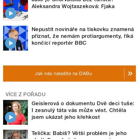
Aleksandra Wojtaszeková: Fjaka
Nepustit novináře na tiskovku znamená
přiznat, že nemám protiargumenty, říká
končící reportér BBC
Jak nás naladíte na DABu
VÍCE Z POŘADU
Geislerová o dokumentu Dvě deci tuše:
I zesnulý táta vás může vést. Chtěla
jsem ukázat jeho křehkost
Telička: Babiš? Větší problém je jeho