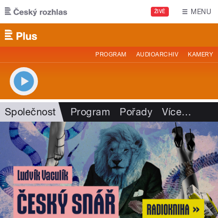
Přejít k hlavnímu obsahu
MENU
ŽIVĚ
PROGRAM
AUDIOARCHIV
KAMERY
Společnost
Program
Pořady
Více
…