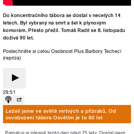
Do koncentračního tábora se dostal v necelých 14
letech. Byl vybraný na smrt a šel k plynovým
komorám. Přesto přežil. Tomáš Radil se 8. listopadu
dožívá 90 let.
Poslechněte si celou Osobnost Plus Barbory Tachecí
(repríza)
29:51
Leželi jsme ve světě mrtvých a přízraků. Od
osvobození tábora Osvětim je to 80 let
„Pamatuji si přesně tento den před 75 lety. Dostal jsem