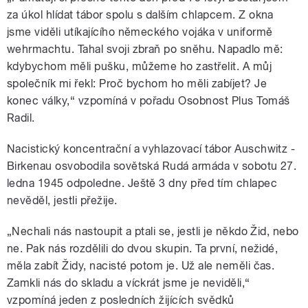
za úkol hlídat tábor spolu s dalším chlapcem. Z okna
jsme viděli utíkajícího německého vojáka v uniformě
wehrmachtu. Tahal svoji zbraň po sněhu. Napadlo mě:
kdybychom měli pušku, můžeme ho zastřelit. A můj
společník mi řekl: Proč bychom ho měli zabíjet? Je
konec války,“ vzpomíná v pořadu Osobnost Plus Tomáš
Radil.
Nacistický koncentrační a vyhlazovací tábor Auschwitz -
Birkenau osvobodila sovětská Rudá armáda v sobotu 27.
ledna 1945 odpoledne. Ještě 3 dny před tím chlapec
nevěděl, jestli přežije.
„Nechali nás nastoupit a ptali se, jestli je někdo Žid, nebo
ne. Pak nás rozdělili do dvou skupin. Ta první, nežidé,
měla zabít Židy, nacisté potom je. Už ale neměli čas.
Zamkli nás do skladu a víckrát jsme je neviděli,“
vzpomíná jeden z posledních žijících svědků