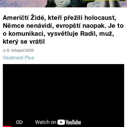
Američtí Židé, kteří přežili holocaust,
Němce nenávidí, evropští naopak. Je to
o komunikaci, vysvětluje Radil, muž,
který se vrátil
8. listopad 2020
Osobnost Plus