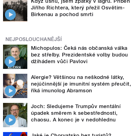
Když usnu, jsem zpátky v lágru. Příběh
Jiřího Richtera, který přežil Osvětim-
Birkenau a pochod smrti
NEJPOSLOUCHANĚJŠÍ
Michopulos: Čeká nás občanská válka
bez střelby. Prezidentské volby budou
džihádem vůči Pavlovi
Alergie? Většinou na neškodné látky,
nejúčinnější je imunitní systém přeučit,
říká imunolog Abramson
Joch: Sledujeme Trumpův mentální
úpadek směrem k sebestřednosti,
chaosu. A konec je v nedohlednu
Jaké je Chorvatsko bez turistů?