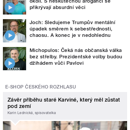
okolí. S neskutečnou arogancí se
přikrývají absurdní věci
Joch: Sledujeme Trumpův mentální
úpadek směrem k sebestřednosti,
chaosu. A konec je v nedohlednu
Michopulos: Čeká nás občanská válka
bez střelby. Prezidentské volby budou
džihádem vůči Pavlovi
E-SHOP ČESKÉHO ROZHLASU
Závěr příběhu staré Karviné, který měl zůstat
pod zemí
Karin Lednická, spisovatelka