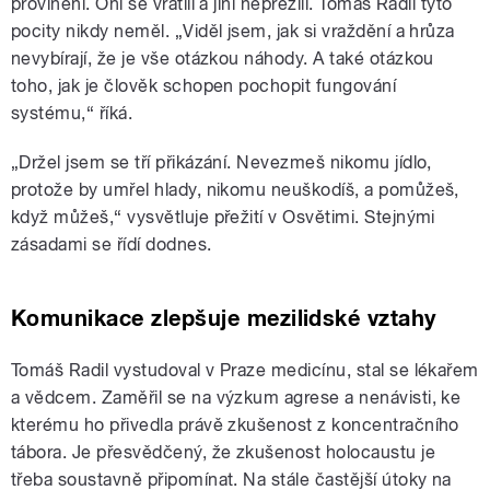
provinění. Oni se vrátili a jiní nepřežili. Tomáš Radil tyto
pocity nikdy neměl. „Viděl jsem, jak si vraždění a hrůza
nevybírají, že je vše otázkou náhody. A také otázkou
toho, jak je člověk schopen pochopit fungování
systému,“ říká.
„Držel jsem se tří přikázání. Nevezmeš nikomu jídlo,
protože by umřel hlady, nikomu neuškodíš, a pomůžeš,
když můžeš,“ vysvětluje přežití v Osvětimi. Stejnými
zásadami se řídí dodnes.
Komunikace zlepšuje mezilidské vztahy
Tomáš Radil vystudoval v Praze medicínu, stal se lékařem
a vědcem. Zaměřil se na výzkum agrese a nenávisti, ke
kterému ho přivedla právě zkušenost z koncentračního
tábora. Je přesvědčený, že zkušenost holocaustu je
třeba soustavně připomínat. Na stále častější útoky na