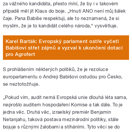
za vážného kandidáta, přesto míní, že by i v takovém
případě měl jít Klaus do boje. „Hnutí ANO není můj šálek
čaje. Pana Babiše respektuji, ale to neznamená, že si
myslím, že je to kandidát celého národa,“ vysvětluje.
Karel Barták: Evropský parlament ostře vyčetl
Babišovi střet zájmů a vyzval k ukončení dotací
pro Agrofert
S prohlášením některých politiků, že je rezoluce
europarlamentu o Andreji Babišovi ostudou pro Česko,
se neztotožňuje.
„Pokud vím, audit nemá Evropská unie dlouhá léta sama,
neprošlo auditem hospodaření Komise a tak dále. To je
jedna věc. Druhá věc, izraelský premiér Benjamin
Netanjahu, taková postava mezinárodní politiky, stále
bojuje s různými žalobami a stíháními. Tyto věci se do