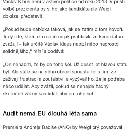
Václav Klaus není v aktivní politice od roku 2013. V příští
volbě prezidenta by si ho jako kandidáta ale Weigl
dokázal představit.
„Pokud bude nabídka taková, jak se zatím o tom hovoří.
Tedy lidé, kteří už o sobě nějak prohlásili, že kandidaturu
zvažují – tak určitě Václav Klaus nabízí něco naprosto
solidnějšího,“ míní a dodává:
„On nenabízí, že by do toho šel. Už deset let hlavou státu
byl. Ale stále se na něho obrací spousta lidí s tím, že
zažívají frustraci a zoufalství, a vyzývají ho, že je potřeba
něco udělat. Aby zvážil, pokud se nenajde žádný
skutečně vážný kandidát, aby do toho šel.“
Audit nemá EU dlouhá léta sama
Premiéra Andreje Babiše (ANO) by Weigl prý považoval