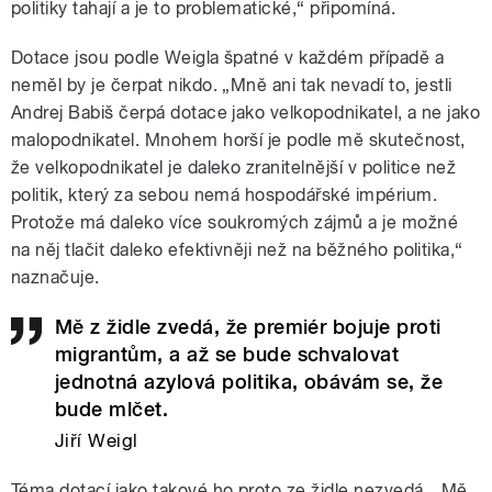
politiky tahají a je to problematické,“ připomíná.
Dotace jsou podle Weigla špatné v každém případě a
neměl by je čerpat nikdo. „Mně ani tak nevadí to, jestli
Andrej Babiš čerpá dotace jako velkopodnikatel, a ne jako
malopodnikatel. Mnohem horší je podle mě skutečnost,
že velkopodnikatel je daleko zranitelnější v politice než
politik, který za sebou nemá hospodářské impérium.
Protože má daleko více soukromých zájmů a je možné
na něj tlačit daleko efektivněji než na běžného politika,“
naznačuje.
Mě z židle zvedá, že premiér bojuje proti
migrantům, a až se bude schvalovat
jednotná azylová politika, obávám se, že
bude mlčet.
Jiří Weigl
Téma dotací jako takové ho proto ze židle nezvedá. „Mě