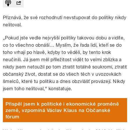
Přiznává, že své rozhodnutí nevstupovat do politiky nikdy
nelitoval.
„Pokud jste vedle nejvyšší politiky takovou dobu a vidíte,
co to všechno obnáší… Myslím, že řada lidí, kteří se do
toho vrhají po hlavě, kdyby to věděli, by tento krok
neučinili. Já jsem měl příležitost vidět to velmi zblízka a
nikdy jsem netoužil po tom ztratit totálně soukromí, ztratit
občanský život, dostat se do všech těch v uvozovkách
šmelců, které tu politiku a dnes obzvlášť provázejí. Nikdy
jsem toho nelitoval,“ konstatuje.
Přispěl jsem k politické i ekonomické proměně
země, vzpomíná Václav Klaus na Občanské
fórum