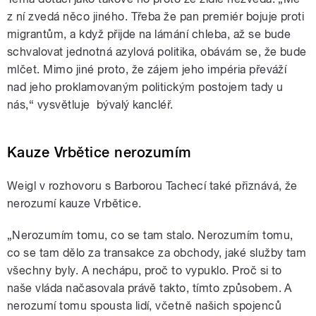
z ní zvedá něco jiného. Třeba že pan premiér bojuje proti
migrantům, a když přijde na lámání chleba, až se bude
schvalovat jednotná azylová politika, obávám se, že bude
mlčet. Mimo jiné proto, že zájem jeho impéria převáží
nad jeho proklamovaným politickým postojem tady u
nás,“ vysvětluje bývalý kancléř.
Kauze Vrbětice nerozumím
Weigl v rozhovoru s Barborou Tachecí také přiznává, že
nerozumí kauze Vrbětice.
„Nerozumím tomu, co se tam stalo. Nerozumím tomu,
co se tam dělo za transakce za obchody, jaké služby tam
všechny byly. A nechápu, proč to vypuklo. Proč si to
naše vláda načasovala právě takto, tímto způsobem. A
nerozumí tomu spousta lidí, včetně našich spojenců