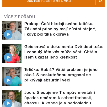
Jak nás naladíte na DABu
VÍCE Z POŘADU
Prokop: Češi hledají svého tatíčka.
Základní principy mají zůstat stejné,
i když politika okorává
Geislerová o dokumentu Dvě deci tuše:
I zesnulý táta vás může vést. Chtěla
jsem ukázat jeho křehkost
Telička: Babiš? Větší problém je jeho
okolí. S neskutečnou arogancí se
přikrývají absurdní věci
Joch: Sledujeme Trumpův mentální
úpadek směrem k sebestřednosti,
chaosu. A konec je v nedohlednu