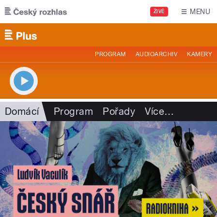
Přejít k hlavnímu obsahu
MENU
ŽIVĚ
PROGRAM
AUDIOARCHIV
KAMERY
Domácí
Program
Pořady
Více
…