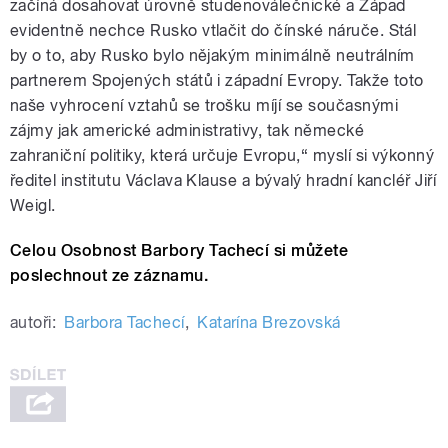
začíná dosahovat úrovně studenoválečnické a Západ
evidentně nechce Rusko vtlačit do čínské náruče. Stál
by o to, aby Rusko bylo nějakým minimálně neutrálním
partnerem Spojených států i západní Evropy. Takže toto
naše vyhrocení vztahů se trošku míjí se současnými
zájmy jak americké administrativy, tak německé
zahraniční politiky, která určuje Evropu,“ myslí si výkonný
ředitel institutu Václava Klause a bývalý hradní kancléř Jiří
Weigl.
Celou Osobnost Barbory Tachecí si můžete
poslechnout ze záznamu.
autoři:
Barbora Tachecí
,
Katarína Brezovská