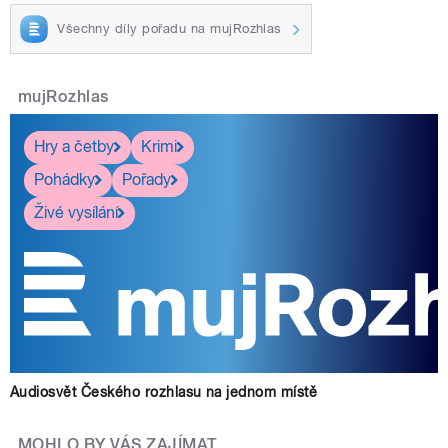
Všechny díly pořadu na mujRozhlas
mujRozhlas
Hry a četby
Krimi
Pohádky
Pořady
Živé vysílání
Audiosvět Českého rozhlasu na jednom místě
MOHLO BY VÁS ZAJÍMAT