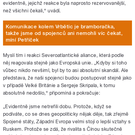
evidentně, jejichž reakce byla naprosto rezervovanější,
než všichni čekali,“ uvádí.
Komunikace kolem Vrbětic je bramboračka,
takže jsme od spojenců ani nemohli víc čekat,
míní Petříček
Myslí tím i reakci Severoatlantické aliance, která podle
něj reagovala stejně jako Evropská unie. „Kdyby si toho
vůbec nikdo nevšiml, byl by to asi absolutní skandál. Ale
představa, že naši spojenci budou postupovat stejně jako
v případě Velké Británie a Sergeje Skripala, k tomu
absolutně nedošlo,“ připomíná a pokračuje:
„Evidentně jsme netrefili dobu. Protože, když se
podíváte, co se dnes geopoliticky nějak děje, tak zřejmě
Spojené státy, Západní Evropa velmi stojí o lepší vztahy s
Ruskem. Protože se zdá, že rivalita s Čínou skutečně