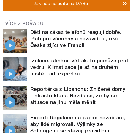
Jak nás naladíte na DABu
VÍCE Z POŘADU
Děti na zákaz telefonů reagují dobře.
Platí pro všechny a nezávidí si, říká
Češka žijící ve Francii
Izolace, stínění, větrák, to pomůže proti
vedru. Klimatizace je až na druhém
místě, radí expertka
Reportérka z Libanonu: Zničené domy
i infrastruktura. Nezdá se, že by se
situace na jihu měla měnit
Expert: Regulace na papíře nezabrání,
aby lidé migrovali. Výjimky ze
Schengenu se stávají pravidlem