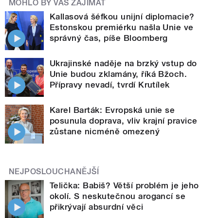
MOHLO BY VÁS ZAJÍMAT
Kallasová šéfkou unijní diplomacie?
Estonskou premiérku našla Unie ve
správný čas, píše Bloomberg
Ukrajinské naděje na brzký vstup do
Unie budou zklamány, říká Bžoch.
Přípravy nevadí, tvrdí Krutílek
Karel Barták: Evropská unie se
posunula doprava, vliv krajní pravice
zůstane nicméně omezený
NEJPOSLOUCHANĚJŠÍ
Telička: Babiš? Větší problém je jeho
okolí. S neskutečnou arogancí se
přikrývají absurdní věci