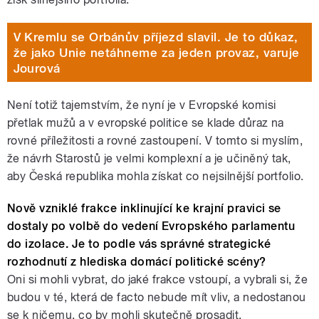
V Kremlu se Orbánův příjezd slavil. Je to důkaz,
že jako Unie netáhneme za jeden provaz, varuje
Jourová
Není totiž tajemstvím, že nyní je v Evropské komisi
přetlak mužů a v evropské politice se klade důraz na
rovné příležitosti a rovné zastoupení. V tomto si myslím,
že návrh Starostů je velmi komplexní a je učiněný tak,
aby Česká republika mohla získat co nejsilnější portfolio.
Nově vzniklé frakce inklinující ke krajní pravici se
dostaly po volbě do vedení Evropského parlamentu
do izolace. Je to podle vás správné strategické
rozhodnutí z hlediska domácí politické scény?
Oni si mohli vybrat, do jaké frakce vstoupí, a vybrali si, že
budou v té, která de facto nebude mít vliv, a nedostanou
se k ničemu, co by mohli skutečně prosadit.