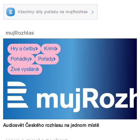
Všechny díly pořadu na mujRozhlas
mujRozhlas
Hry a četby
Krimi
Pohádky
Pořady
Živé vysílání
Audiosvět Českého rozhlasu na jednom místě