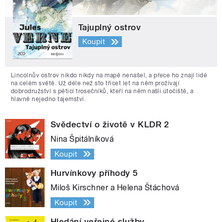
Tajuplný ostrov
Koupit
Lincolnův ostrov nikdo nikdy na mapě nenašel, a přece ho znají lidé
na celém světě. Už déle než sto třicet let na něm prožívají
dobrodružství s pěticí trosečníků, kteří na něm našli útočiště, a
hlavně nejedno tajemství.
Svědectví o životě v KLDR 2
Nina Špitálníková
Koupit
Hurvínkovy příhody 5
Miloš Kirschner a Helena Štáchová
Koupit
Hledání veřejné služby