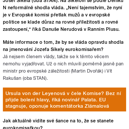
Josef Síkela (oba STAN). Na Síkelovi se podle Deníku
N neformálně shodla vláda. „Není tajemstvím, že nyní
je v Evropské komisi přetlak mužů a v evropské
politice se klade důraz na rovné příležitosti a rovné
zastoupení,“ říká Danuše Nerudová v Ranním Plusu.
Máte informace o tom, že by se vláda opravdu shodla
na jmenování Jozefa Síkely eurokomisařem?
Já nejsem členem vlády, takže se k těmto věcem
nemohu vyjadřovat. Už o nich mluvili poměrně jasně pan
ministr pro evropské záležitosti (Martin Dvořák) i Vít
Rakušan (oba STAN).
Ursula von der Leyenová v čele Komise? Bez ní
přijde bolení hlavy, říká novinář Palata. EU
stagnuje, oponuje komentátorka Zlámalová
Jak aktuálně vidíte své šance na to, že se stanete
eurokomisařkou?