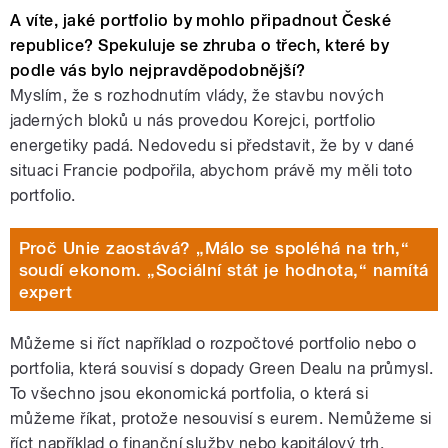
A víte, jaké portfolio by mohlo připadnout České
republice? Spekuluje se zhruba o třech, které by
podle vás bylo nejpravděpodobnější?
Myslím, že s rozhodnutím vlády, že stavbu nových
jaderných bloků u nás provedou Korejci, portfolio
energetiky padá. Nedovedu si představit, že by v dané
situaci Francie podpořila, abychom právě my měli toto
portfolio.
Proč Unie zaostává? „Málo se spoléhá na trh,“
soudí ekonom. „Sociální stát je hodnota,“ namítá
expert
Můžeme si říct například o rozpočtové portfolio nebo o
portfolia, která souvisí s dopady Green Dealu na průmysl.
To všechno jsou ekonomická portfolia, o která si
můžeme říkat, protože nesouvisí s eurem. Nemůžeme si
říct například o finanční služby nebo kapitálový trh,