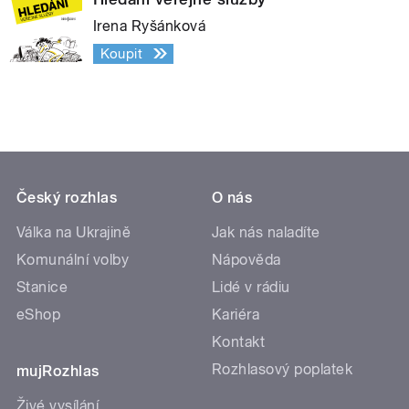
Irena Ryšánková
Koupit
Český rozhlas
O nás
Válka na Ukrajině
Jak nás naladíte
Komunální volby
Nápověda
Stanice
Lidé v rádiu
eShop
Kariéra
Kontakt
Rozhlasový poplatek
mujRozhlas
Živé vysílání