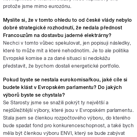
protože jsme mimo eurozónu.
Myslíte si, že v tomto ohledu to od české vlády nebylo
dobré strategické rozhodnutí, že nedala přednost
Francouzům na dostavbu jaderné elektrárny?
Nechci v tomto vůbec spekulovat, jen popisuji následky,
které to může mít a které nehodnotím. Je to ale politika
Evropské komise a za dané situaci si nedokážu
představit, že bychom dostali energetické portfolio.
Pokud byste se nestala eurokomisařkou, jaké cíle si
budete klást v Evropském parlamentu? Do jakých
výborů byste se chystala?
Se Starosty jsme se snažili pokrýt ty největší a
nejdůležitější výbory, které jsou v Evropském parlamentu.
Stala jsem se členkou rozpočtového výboru, do kterého
bude spadat fond pro konkurenceschopnost, a také bych
měla být členkou výboru ENVI, který se bude zabývat