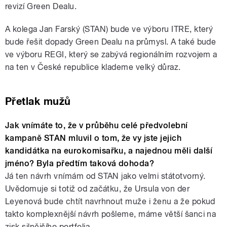
revizí Green Dealu.
A kolega Jan Farský (STAN) bude ve výboru ITRE, který
bude řešit dopady Green Dealu na průmysl. A také bude
ve výboru REGI, který se zabývá regionálním rozvojem a
na ten v České republice klademe velký důraz.
Přetlak mužů
Jak vnímáte to, že v průběhu celé předvolební
kampaně STAN mluvil o tom, že vy jste jejich
kandidátka na eurokomisařku, a najednou měli další
jméno? Byla předtím taková dohoda?
Já ten návrh vnímám od STAN jako velmi státotvorný.
Uvědomuje si totiž od začátku, že Ursula von der
Leyenová bude chtít navrhnout muže i ženu a že pokud
takto komplexnější návrh pošleme, máme větší šanci na
zisk silnějšího portfolia.