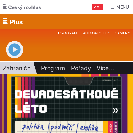
Přejít k hlavnímu obsahu
MENU
ŽIVĚ
PROGRAM
AUDIOARCHIV
KAMERY
Zahraniční
Program
Pořady
Více
…