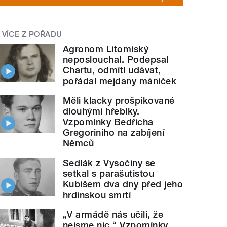
VÍCE Z POŘADU
Agronom Litomiský
neposlouchal. Podepsal
Chartu, odmítl udávat,
pořádal mejdany mániček
Měli klacky prošpikované
dlouhými hřebíky.
Vzpomínky Bedřicha
Gregoriniho na zabíjení
Němců
Sedlák z Vysočiny se
setkal s parašutistou
Kubišem dva dny před jeho
hrdinskou smrtí
„V armádě nás učili, že
nejsme nic.“ Vzpomínky