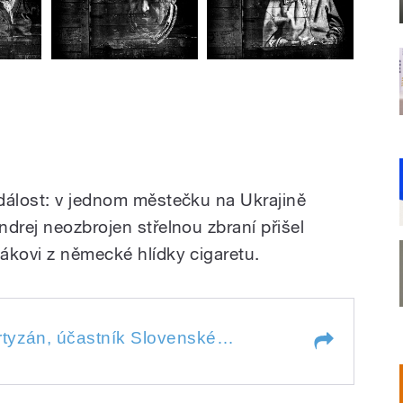
dálost: v jednom městečku na Ukrajině
drej neozbrojen střelnou zbraní přišel
ákovi z německé hlídky cigaretu.
Ondrej Hiadlovský, partyzán, účastník Slovenského národního povstání. Připravil Mikuláš Kroupa. 10 pamětníků vypráví o 2. světové válce. Na výstavě „Osvobození 70" spolupracovaly Post Bellum, Český rozhlas a Ústav pro studium totalitních režimů.