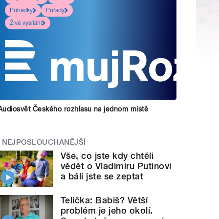
Pohádky
Pořady
Živé vysílání
Audiosvět Českého rozhlasu na jednom místě
NEJPOSLOUCHANĚJŠÍ
Vše, co jste kdy chtěli
vědět o Vladimiru Putinovi
a báli jste se zeptat
Telička: Babiš? Větší
problém je jeho okolí.