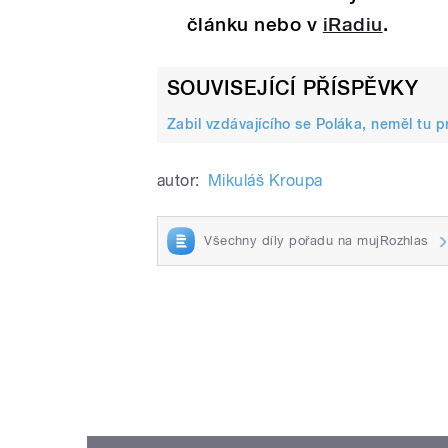
článku nebo v
iRadiu
.
SOUVISEJÍCÍ PŘÍSPĚVKY
Zabil vzdávajícího se Poláka, neměl tu p
autor:
Mikuláš Kroupa
Všechny díly pořadu na mujRozhlas