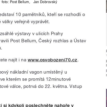
foto:
Post Bellum
,
Jan Dobrovský
edstaví 10 pamětníků, kteří se rozhodli o
é války veřejně vyprávět.
zsáhlé výstavy v ulicích Prahy
ravili Post Bellum, Český rozhlas a Ústav
ů.
ete najít i na
www.osvobozeni70.cz
.
dobový nákladní vagon umístěný u
 ve kterém se promítá 12minutové
ové válce, potrvá do 22. května. Vstup
í si kdykoli poslechněte nahoře v