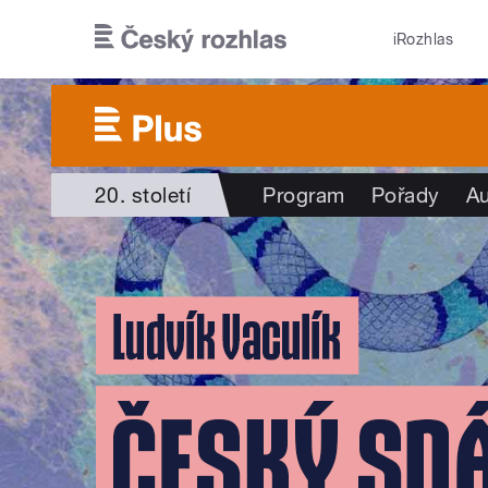
Přejít k hlavnímu obsahu
iRozhlas
20. století
Program
Pořady
Au