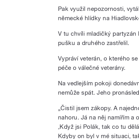
Play
Pak využil nepozornosti, vytá
německé hlídky na Hiadlovskéh
V tu chvíli mladičký partyzá
pušku a druhého zastřelil.
Vypráví veterán, o kterého s
/
péče o válečné veterány.
Na vedlejším pokoji donedávna 
nemůže spát. Jeho pronásledo
„Čistil jsem zákopy. A najed
nahoru. Já na něj namířím a on 
pause
,Když jsi Polák, tak co tu děl
Kdyby on byl v mé situaci, ta