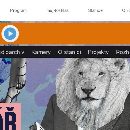
Program
mujRozhlas
Stanice
O r
dioarchiv
Kamery
O stanici
Projekty
Rozh