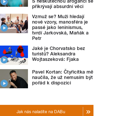
S neskutečnou arogancí se
přikrývají absurdní věci
Vzmuž se? Muži hledají
nové vzory, manosféra je
passé jako leninismus,
tvrdí Jarkovská, Maňák a
Petr
Jaké je Chorvatsko bez
turistů? Aleksandra
Wojtaszeková: Fjaka
Pavel Kortan: Čtyřicítka mě
naučila, že už nemusím být
pořád k dispozici
Jak nás naladíte na DABu