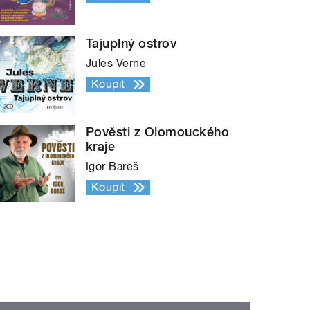
Tajuplný ostrov
Jules Verne
Koupit
Pověsti z Olomouckého
kraje
Igor Bareš
Koupit