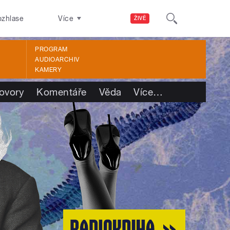
ozhlase
Více
ŽIVĚ
PROGRAM
AUDIOARCHIV
KAMERY
ovory
Komentáře
Věda
Více
…