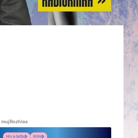
mujRozhlas
Hry a četby
Krimi