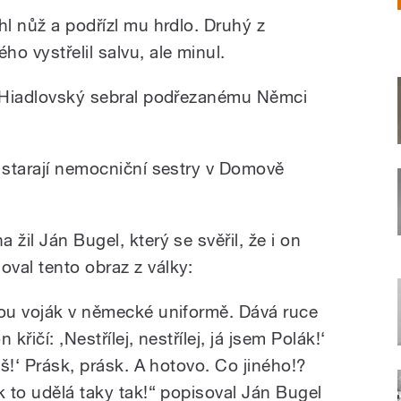
Ondrej Hiadlovský, partyzán, účastník Slovenského národního povstání. Připravil Mikuláš Kroupa. 10 pamětníků vypráví o 2. světové válce. Na výstavě „Osvobození 70" spolupracovaly Post Bellum, Český rozhlas a Ústav pro studium totalitních režimů.
hl nůž a podřízl mu hrdlo. Druhý z
o vystřelil salvu, ale minul.
n Hiadlovský sebral podřezanému Němci
e starají nemocniční sestry v Domově
žil Ján Bugel, který se svěřil, že i on
val tento obraz z války:
nou voják v německé uniformě. Dává ruce
křičí: ,Nestřílej, nestřílej, já jsem Polák!‘
áš!‘ Prásk, prásk. A hotovo. Co jiného!?
k to udělá taky tak!“ popisoval Ján Bugel