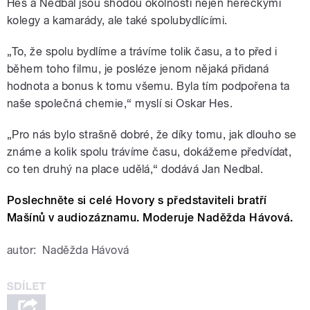
Hes a Nedbal jsou shodou okolností nejen hereckými
kolegy a kamarády, ale také spolubydlícími.
„To, že spolu bydlíme a trávíme tolik času, a to před i
během toho filmu, je posléze jenom nějaká přidaná
hodnota a bonus k tomu všemu. Byla tím podpořena ta
naše společná chemie,“ myslí si Oskar Hes.
„Pro nás bylo strašně dobré, že díky tomu, jak dlouho se
známe a kolik spolu trávíme času, dokážeme předvídat,
co ten druhý na place udělá,“ dodává Jan Nedbal.
Poslechněte si celé Hovory s představiteli bratří
Mašínů v audiozáznamu. Moderuje Naděžda Hávová.
autor:
Naděžda Hávová