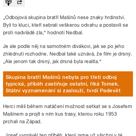
„Odbojová skupina bratří Mašínů nese znaky hrdinství.
Byli to kluci, kteří sebrali veškerou odvahu a postavili se
proti nadvládě zla,“ hodnotí Nedbal.
Je ale podle něj na samotném divákovi, jak se po jeho
zhlédnutí rozhodne. Nedbal také uznává, že film je drsný.
„Ale jenom tak drsný, jak drsná byla realita.“
Skupina bratří Mašínů nebyla pro třetí odboj
typická, příběh zastiňuje ostatní, říká Tomek.
Státní vyznamenání si zaslouží, tvrdí Padevět
Herci měli během natáčení možnost setkat se s Josefem
Mašínem a projít s ním kus trasy, kterou roku 1953
prchali na Západ.
„Josef vyprávěl ten příběh, který jsme už všichni v té