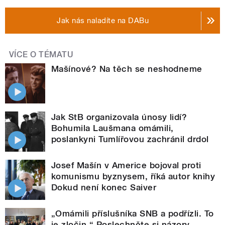
Jak nás naladíte na DABu
VÍCE O TÉMATU
Mašínové? Na těch se neshodneme
Jak StB organizovala únosy lidí?
Bohumila Laušmana omámili,
poslankyni Tumlířovou zachránil drdol
Josef Mašín v Americe bojoval proti
komunismu byznysem, říká autor knihy
Dokud není konec Saiver
„Omámili příslušníka SNB a podřízli. To
je zločin.“ Poslechněte si názory