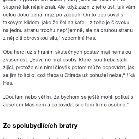
skupině tak nějak znali. Ale když zazní z jeho úst, tak vám
celou dobu běhá mráz po zádech. On to popisoval s
takovým klidem, jako že šel na kafe – z toho je člověku
na jednu stranu trochu nepříjemně, ale na druhou stranu
z něj cítí obrovskou sílu,“ vzpomíná Hes.
Oba herci už s hraním skutečných postav mají nemalou
zkušenost. „Baví mě hrát osoby, které jsou třeba stále
žijící, protože si s nimi člověk potom může popovídat, jak
se jim to líbilo, což třeba u Ctirada už bohužel nelze,“ říká
Hes.
„Doufám nebo věřím, že bychom se ještě mohli potkat s
Josefem Mašínem a popovídat si o tom filmu osobně.“
Ze spolubydlících bratry