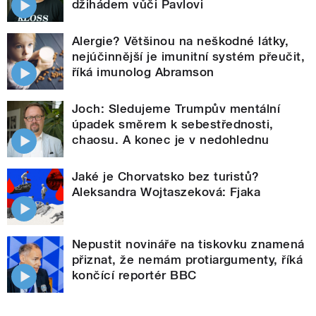
džihádem vůči Pavlovi
Alergie? Většinou na neškodné látky,
nejúčinnější je imunitní systém přeučit,
říká imunolog Abramson
Joch: Sledujeme Trumpův mentální
úpadek směrem k sebestřednosti,
chaosu. A konec je v nedohlednu
Jaké je Chorvatsko bez turistů?
Aleksandra Wojtaszeková: Fjaka
Nepustit novináře na tiskovku znamená
přiznat, že nemám protiargumenty, říká
končící reportér BBC