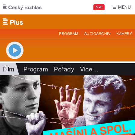
Přejít k hlavnímu obsahu
MENU
ŽIVĚ
PROGRAM
AUDIOARCHIV
KAMERY
Film
Program
Pořady
Více
…