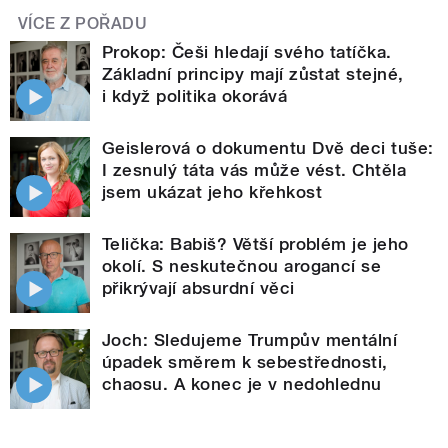
VÍCE Z POŘADU
Prokop: Češi hledají svého tatíčka.
Základní principy mají zůstat stejné,
i když politika okorává
Geislerová o dokumentu Dvě deci tuše:
I zesnulý táta vás může vést. Chtěla
jsem ukázat jeho křehkost
Telička: Babiš? Větší problém je jeho
okolí. S neskutečnou arogancí se
přikrývají absurdní věci
Joch: Sledujeme Trumpův mentální
úpadek směrem k sebestřednosti,
chaosu. A konec je v nedohlednu