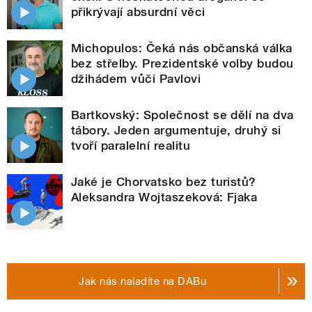
přikrývají absurdní věci
Michopulos: Čeká nás občanská válka
bez střelby. Prezidentské volby budou
džihádem vůči Pavlovi
Bartkovský: Společnost se dělí na dva
tábory. Jeden argumentuje, druhý si
tvoří paralelní realitu
Jaké je Chorvatsko bez turistů?
Aleksandra Wojtaszeková: Fjaka
Jak nás naladíte na DABu