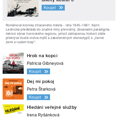
Koupit
Románová kronika ztraceného města - léta 1945–1961. Karin
Lednická předkládá do značné míry převratný, dosavadní paradigma
měnící obraz hornického regionu, jehož zahlazenou historii stále
překrývá tlustá vrstva mýtů a zakořeněných stereotypů o „černé
zemi a rudém kraji“.
Hrob na kopci
Patricia Gibneyová
Koupit
Dej mi pokoj
Petra Štarková
Koupit
Hledání veřejné služby
Irena Ryšánková