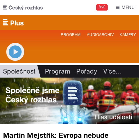
Přejít k hlavnímu obsahu
MENU
ŽIVĚ
PROGRAM
AUDIOARCHIV
KAMERY
Společnost
Program
Pořady
Více
…
Martin Mejstřík: Evropa nebude