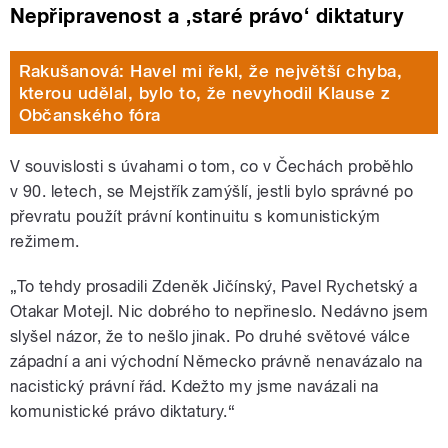
Nepřipravenost a ‚staré právo‘ diktatury
Rakušanová: Havel mi řekl, že největší chyba,
kterou udělal, bylo to, že nevyhodil Klause z
Občanského fóra
V souvislosti s úvahami o tom, co v Čechách proběhlo
v 90. letech, se Mejstřík zamýšlí, jestli bylo správné po
převratu použít právní kontinuitu s komunistickým
režimem.
„To tehdy prosadili Zdeněk Jičínský, Pavel Rychetský a
Otakar Motejl. Nic dobrého to nepřineslo. Nedávno jsem
slyšel názor, že to nešlo jinak. Po druhé světové válce
západní a ani východní Německo právně nenavázalo na
nacistický právní řád. Kdežto my jsme navázali na
komunistické právo diktatury.
“