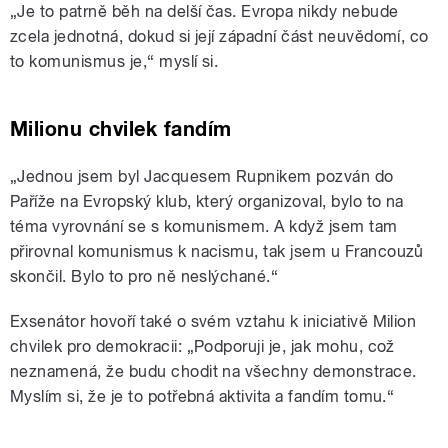
„Je to patrně běh na delší čas. Evropa nikdy nebude
zcela jednotná, dokud si její západní část neuvědomí, co
to komunismus je,
“
myslí si.
Milionu chvilek fandím
„Jednou
jsem byl Jacquesem Rupnikem pozván do
Paříže na Evropský klub, který organizoval, bylo to na
téma vyrovnání se s komunismem. A když jsem tam
přirovnal komunismus k nacismu, tak jsem u Francouzů
skončil. Bylo to pro ně neslýchané.“
Exsenátor hovoří také o svém vztahu k iniciativě Milion
chvilek pro demokracii: „Podporuji je, jak mohu, což
neznamená, že budu chodit na všechny demonstrace.
Myslím si, že je to potřebná aktivita a fandím tomu.“