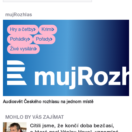
mujRozhlas
Hry a četby
Krimi
Pohádky
Pořady
Živé vysílání
Audiosvět Českého rozhlasu na jednom místě
MOHLO BY VÁS ZAJÍMAT
Cítili jsme, že končí doba bezčasí,
o které psal Václav Havel, vzpomíná