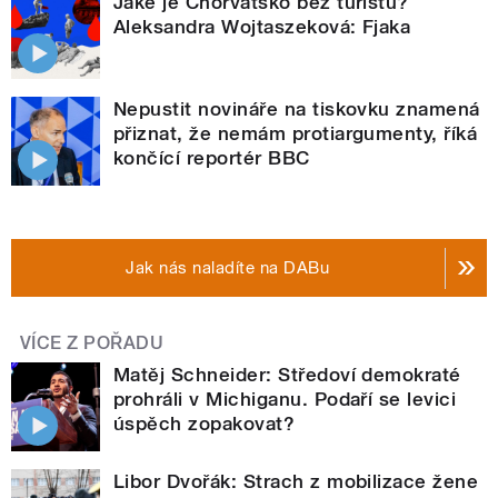
Jaké je Chorvatsko bez turistů?
Aleksandra Wojtaszeková: Fjaka
Nepustit novináře na tiskovku znamená
přiznat, že nemám protiargumenty, říká
končící reportér BBC
Jak nás naladíte na DABu
VÍCE Z POŘADU
Matěj Schneider: Středoví demokraté
prohráli v Michiganu. Podaří se levici
úspěch zopakovat?
Libor Dvořák: Strach z mobilizace žene