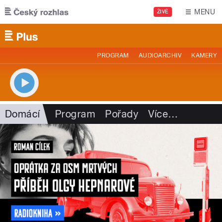
Přejít k hlavnímu obsahu
MENU
ŽIVĚ
PROGRAM
AUDIOARCHIV
KAMERY
Domácí
Program
Pořady
Více
…