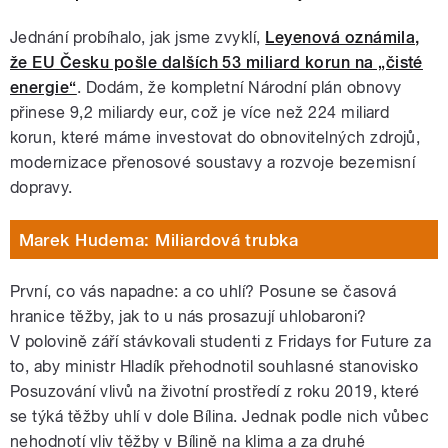
Jednání probíhalo, jak jsme zvyklí,
Leyenová oznámila,
že EU Česku pošle dalších 53 miliard korun na „čisté
energie“
. Dodám, že kompletní Národní plán obnovy
přinese 9,2 miliardy eur, což je více než 224 miliard
korun, které máme investovat do obnovitelných zdrojů,
modernizace přenosové soustavy a rozvoje bezemisní
dopravy.
Marek Hudema: Miliardová trubka
První, co vás napadne: a co uhlí? Posune se časová
hranice těžby, jak to u nás prosazují uhlobaroni?
V polovině září stávkovali studenti z Fridays for Future za
to, aby ministr Hladík přehodnotil souhlasné stanovisko
Posuzování vlivů na životní prostředí z roku 2019, které
se týká těžby uhlí v dole Bílina. Jednak podle nich vůbec
nehodnotí vliv těžby v Bílině na klima a za druhé