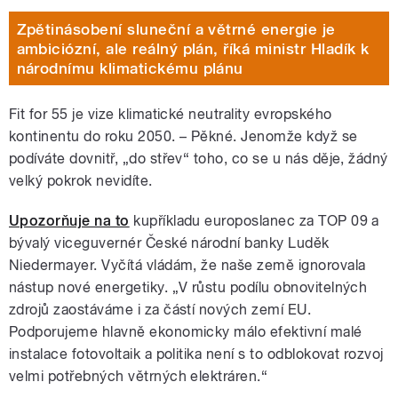
Zpětinásobení sluneční a větrné energie je
ambiciózní, ale reálný plán, říká ministr Hladík k
národnímu klimatickému plánu
Fit for 55 je vize klimatické neutrality evropského
kontinentu do roku 2050. – Pěkné. Jenomže když se
podíváte dovnitř, „do střev“ toho, co se u nás děje, žádný
velký pokrok nevidíte.
Upozorňuje na to
kupříkladu europoslanec za TOP 09 a
bývalý viceguvernér České národní banky Luděk
Niedermayer. Vyčítá vládám, že naše země ignorovala
nástup nové energetiky. „V růstu podílu obnovitelných
zdrojů zaostáváme i za částí nových zemí EU.
Podporujeme hlavně ekonomicky málo efektivní malé
instalace fotovoltaik a politika není s to odblokovat rozvoj
velmi potřebných větrných elektráren.“