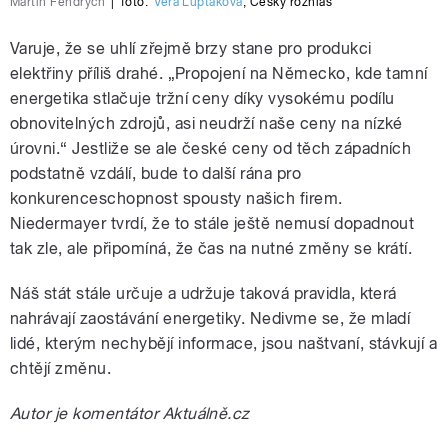
Martin Fendrych
|
foto:
Věra Luptáková
,
Český rozhlas
Varuje, že se uhlí zřejmě brzy stane pro produkci
elektřiny příliš drahé. „Propojení na Německo, kde tamní
energetika stlačuje tržní ceny díky vysokému podílu
obnovitelných zdrojů, asi neudrží naše ceny na nízké
úrovni.“ Jestliže se ale české ceny od těch západních
podstatně vzdálí, bude to další rána pro
konkurenceschopnost spousty našich firem.
Niedermayer tvrdí, že to stále ještě nemusí dopadnout
tak zle, ale připomíná, že čas na nutné změny se krátí.
Náš stát stále určuje a udržuje taková pravidla, která
nahrávají zaostávání energetiky. Nedivme se, že mladí
lidé, kterým nechybějí informace, jsou naštvaní, stávkují a
chtějí změnu.
Autor je komentátor Aktuálně.cz