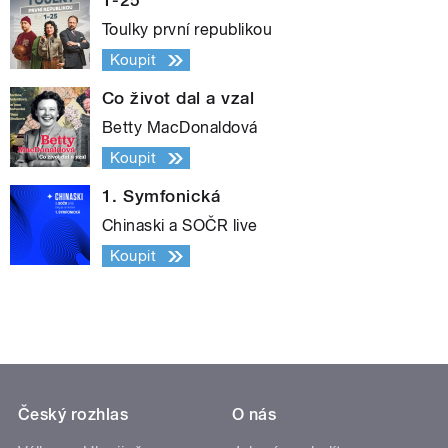
1-25
Toulky první republikou
Koupit
Co život dal a vzal
Betty MacDonaldová
Koupit
1. Symfonická
Chinaski a SOČR live
Koupit
Český rozhlas
O nás