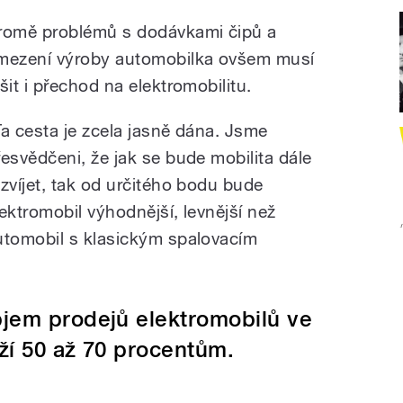
romě problémů s dodávkami čipů a
mezení výroby automobilka ovšem musí
šit i přechod na elektromobilitu.
Ta cesta je zcela jasně dána. Jsme
řesvědčeni, že jak se bude mobilita dále
ozvíjet, tak od určitého bodu bude
lektromobil výhodnější, levnější než
utomobil s klasickým spalovacím
bjem prodejů elektromobilů ve
ží 50 až 70 procentům.