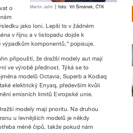
Martin Jahn
|
foto:
Vít Šimánek
,
ČTK
vat o
e nám
sledku jako loni. Lepší to v žádném
na v říjnu a v listopadu dojde k
i výpadkům komponentů,“ popisuje.
ahn připouští, že dražší modely aut mají
yní ve výrobě přednost. Týká se to
ejména modelů Octavia, Superb a Kodiaq
 také elektrický Enyaq, především kvůli
lnění emisních limitů Evropské unie.
Dražší modely mají prioritu. Na druhou
tranu u levnějších modelů je někdy
otřeba méně čipů, takže pokud nám