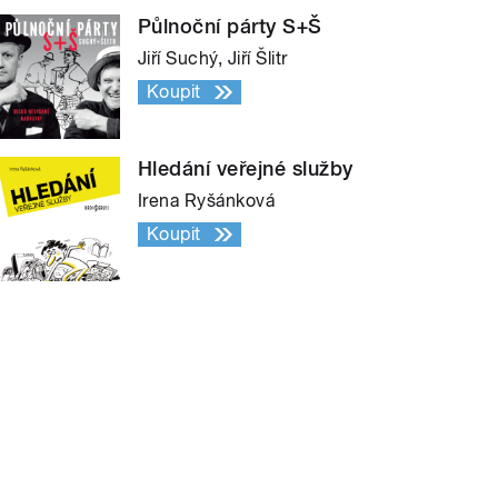
Půlnoční párty S+Š
Jiří Suchý, Jiří Šlitr
Koupit
Hledání veřejné služby
Irena Ryšánková
Koupit