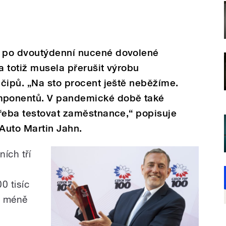
 po dvoutýdenní nucené dovolené
a totiž musela přerušit výrobu
čipů. „Na sto procent ještě neběžíme.
mponentů. V pandemické době také
třeba testovat zaměstnance,“ popisuje
Auto Martin Jahn.
ních tří
0 tisíc
nt méně