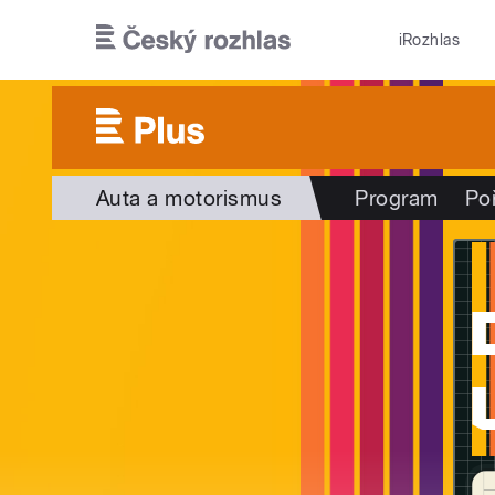
Přejít k hlavnímu obsahu
iRozhlas
Auta a motorismus
Program
Po