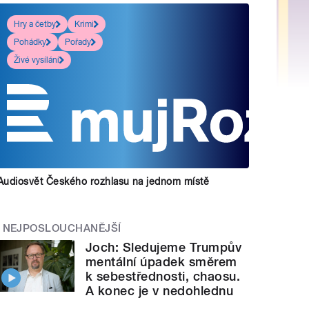
Hry a četby
Krimi
Pohádky
Pořady
Živé vysílání
Audiosvět Českého rozhlasu na jednom místě
NEJPOSLOUCHANĚJŠÍ
Joch: Sledujeme Trumpův
mentální úpadek směrem
k sebestřednosti, chaosu.
A konec je v nedohlednu