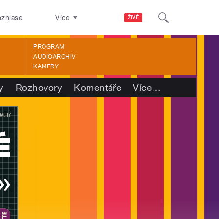
ozhlase
Více
ŽIVĚ
PROGRAM
AUDIOARCHIV
KAMERY
y
Rozhovory
Komentáře
Více
…