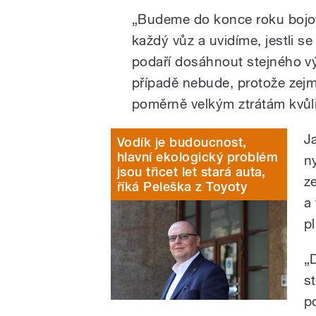
„Budeme do konce roku bojo
každý vůz a uvidíme, jestli s
podaří dosáhnout stejného vý
případě nebude, protože zejmé
poměrně velkým ztrátám kvůl
J
Vodík je budoucnost,
hlavní ekologický problém
n
jsou třicet let stará auta,
z
říká Peleška z Toyoty
a
p
„
s
p