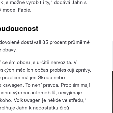
k je možné vyrobit i ty,“ dodává Jahn s
ý model Fabie.
 budoucnost
ovolené dostávali 85 procent průměrné
é obavy.
V celém oboru je určitě nervozita. V
eských médiích občas probleskují zprávy,
e problém má jen Škoda nebo
olkswagen. To není pravda. Problém mají
šichni výrobci automobilů, nevyjímaje
ikoho. Volkswagen je někde ve středu,“
oplňuje Jahn k nedostatku čipů.