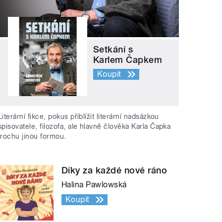
Setkání s
Karlem Čapkem
Koupit
Literární fikce, pokus přiblížit literární nadsázkou
spisovatele, filozofa, ale hlavně člověka Karla Čapka
trochu jinou formou.
Díky za každé nové ráno
Halina Pawlowská
Koupit