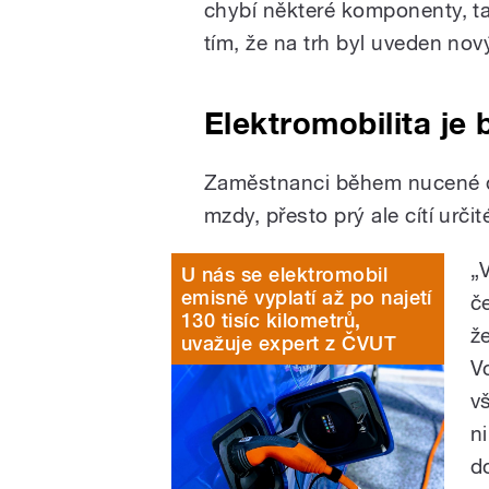
chybí některé komponenty, ta
tím, že na trh byl uveden nov
Elektromobilita je
Zaměstnanci během nucené d
mzdy, přesto prý ale cítí určit
„
U nás se elektromobil
emisně vyplatí až po najetí
č
130 tisíc kilometrů,
ž
uvažuje expert z ČVUT
V
v
n
d