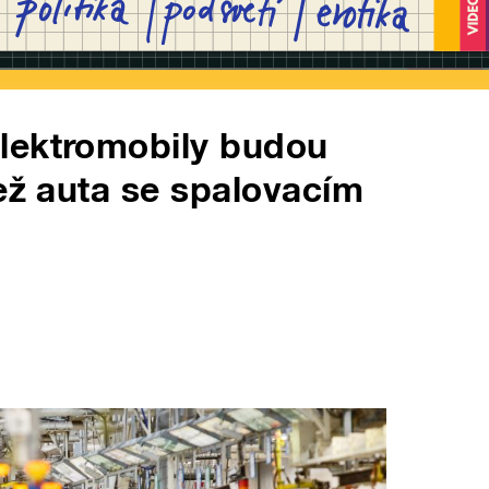
lektromobily budou
než auta se spalovacím