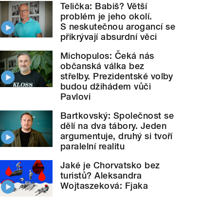
Telička: Babiš? Větší
problém je jeho okolí.
S neskutečnou arogancí se
přikrývají absurdní věci
Michopulos: Čeká nás
občanská válka bez
střelby. Prezidentské volby
budou džihádem vůči
Pavlovi
Bartkovský: Společnost se
dělí na dva tábory. Jeden
argumentuje, druhý si tvoří
paralelní realitu
Jaké je Chorvatsko bez
turistů? Aleksandra
Wojtaszeková: Fjaka