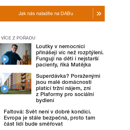
Jak nás naladíte na DABu
VÍCE Z POŘADU
Loutky v nemocnici
přinášejí víc než rozptýlení.
Fungují na děti i nejstarší
pacienty, říká Matějka
Superdávka? Poraženými
jsou malé domácnosti
platící tržní nájem, zní
z Plaformy pro sociální
bydlení
Faltová: Svět není v dobré kondici.
Evropa je stále bezpečná, proto tam
část lidí bude směřovat