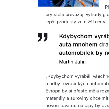
P
prý stále převažují výhody gl
lepší produkty za nižší ceny.
Kdybychom vyrábě
auta mnohem dra
automobilek by n
Martin Jahn
„Kdybychom vyráběli všechno
a odbyt evropských automobil
Evropa by si přesto měla roz
materiály a suroviny chce mít
novou továrnu na čipy by ovš