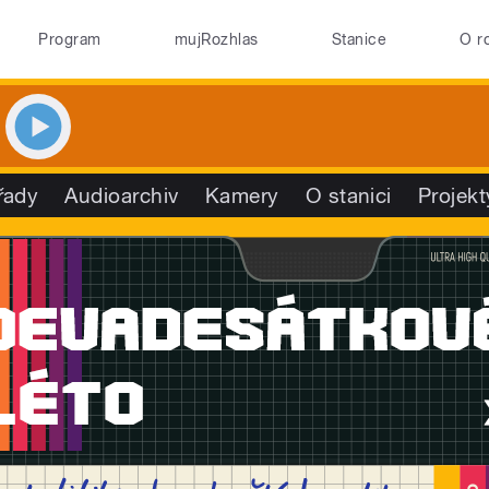
Program
mujRozhlas
Stanice
O r
řady
Audioarchiv
Kamery
O stanici
Projekt