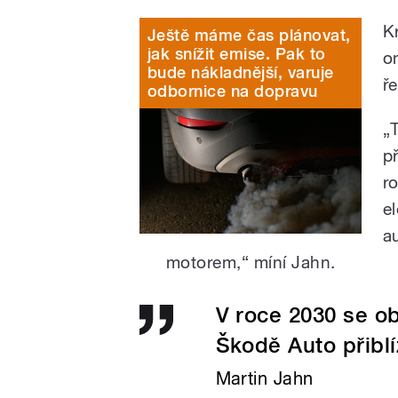
K
Ještě máme čas plánovat,
jak snížit emise. Pak to
o
bude nákladnější, varuje
ře
odbornice na dopravu
„
p
r
e
a
motorem,“ míní Jahn.
V roce 2030 se o
Škodě Auto přiblí
Martin Jahn