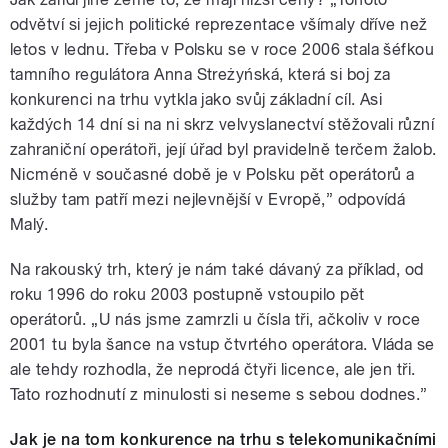
odvětví si jejich politické reprezentace všímaly dříve než
letos v lednu. Třeba v Polsku se v roce 2006 stala šéfkou
tamního regulátora Anna Streżyńská, která si boj za
konkurenci na trhu vytkla jako svůj základní cíl. Asi
každých 14 dní si na ni skrz velvyslanectví stěžovali různí
zahraniční operátoři, její úřad byl pravidelně terčem žalob.
Nicméně v současné době je v Polsku pět operátorů a
služby tam patří mezi nejlevnější v Evropě,” odpovídá
Malý.
Na rakouský trh, který je nám také dávaný za příklad, od
roku 1996 do roku 2003 postupně vstoupilo pět
operátorů. „U nás jsme zamrzli u čísla tři, ačkoliv v roce
2001 tu byla šance na vstup čtvrtého operátora. Vláda se
ale tehdy rozhodla, že neprodá čtyři licence, ale jen tři.
Tato rozhodnutí z minulosti si neseme s sebou dodnes.”
Jak je na tom konkurence na trhu s telekomunikačními