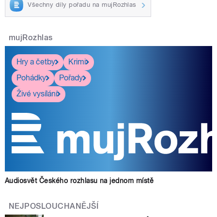
Všechny díly pořadu na mujRozhlas
mujRozhlas
Hry a četby
Krimi
Pohádky
Pořady
Živé vysílání
Audiosvět Českého rozhlasu na jednom místě
NEJPOSLOUCHANĚJŠÍ