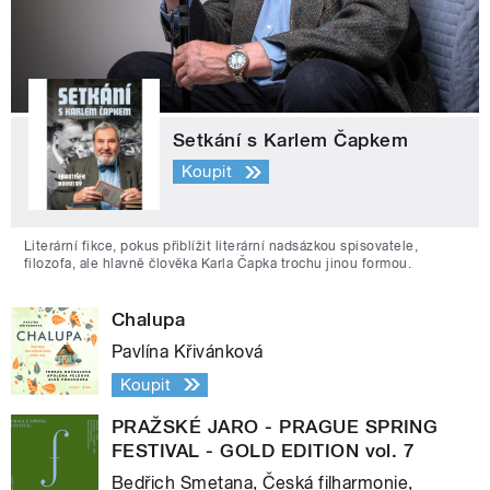
Setkání s Karlem Čapkem
Koupit
Literární fikce, pokus přiblížit literární nadsázkou spisovatele,
filozofa, ale hlavně člověka Karla Čapka trochu jinou formou.
Chalupa
Pavlína Křivánková
Koupit
PRAŽSKÉ JARO - PRAGUE SPRING
FESTIVAL - GOLD EDITION vol. 7
Bedřich Smetana, Česká filharmonie,