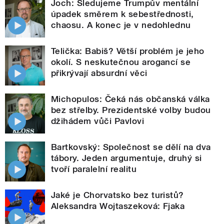
Joch: Sledujeme Trumpův mentální
úpadek směrem k sebestřednosti,
chaosu. A konec je v nedohlednu
Telička: Babiš? Větší problém je jeho
okolí. S neskutečnou arogancí se
přikrývají absurdní věci
Michopulos: Čeká nás občanská válka
bez střelby. Prezidentské volby budou
džihádem vůči Pavlovi
Bartkovský: Společnost se dělí na dva
tábory. Jeden argumentuje, druhý si
tvoří paralelní realitu
Jaké je Chorvatsko bez turistů?
Aleksandra Wojtaszeková: Fjaka