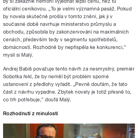
by si zákazník nemohl vyjednat lepší cenu, než tu
oficiální ceníkovou. „To je velmi významná pasáž. Pokud
by novela skutečně prošla v tomto znění, jak ji v
současné době navrhuje ministerstvo průmyslu a
obchodu, způsobila by zakonzervování na maximálních
cenách, především tedy v segmentu spotřebitelů,
domácností. Rozhodně by nepřispěla ke konkurenci,”
myslí si Malý.
Andrej Babiš považuje tento návrh za nesmyslný, premiér
Sobotka řekl, že by neměl být problém sporné
ustanovení z předlohy vyřadit. „Pevně doufám, že tato
část z návrhu vypadne. Zbytek novely je totiž přesně to,
co trh potřebuje,” doufá Malý.
Rozhodnutí z minulosti