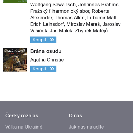
Wolfgang Sawallisch, Johannes Brahms,
Pražský filharmonický sbor, Roberta
Alexander, Thomas Allen, Lubomír Mátl,
Erich Leinsdorf, Miroslav Mareš, Jaroslav
Vašíček, Jan Málek, Zbyněk Matějů
Koupit
Brána osudu
Agatha Christie
Koupit
Český rozhlas
O nás
Válka na Ukrajině
Jak nás naladíte