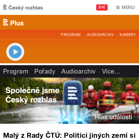
Přejít k hlavnímu obsahu
MENU
ŽIVĚ
PROGRAM
AUDIOARCHIV
KAMERY
Program
Pořady
Audioarchiv
Více
…
Malý z Rady ČTÚ: Politici jiných zemí si