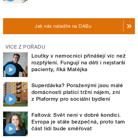
Jak nás naladíte na DABu
VÍCE Z POŘADU
Loutky v nemocnici přinášejí víc než
rozptýlení. Fungují na děti i nejstarší
pacienty, říká Matějka
Superdávka? Poraženými jsou malé
domácnosti platící tržní nájem, zní
z Plaformy pro sociální bydlení
Faltová: Svět není v dobré kondici.
Evropa je stále bezpečná, proto tam
část lidí bude směřovat