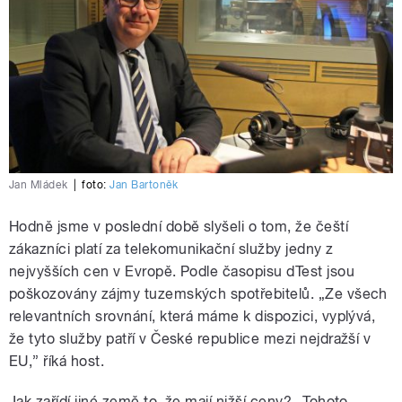
Jan Mládek
|
foto:
Jan Bartoněk
Hodně jsme v poslední době slyšeli o tom, že čeští
zákazníci platí za telekomunikační služby jedny z
nejvyšších cen v Evropě. Podle časopisu dTest jsou
poškozovány zájmy tuzemských spotřebitelů. „Ze všech
relevantních srovnání, která máme k dispozici, vyplývá,
že tyto služby patří v České republice mezi nejdražší v
EU,” říká host.
Jak zařídí jiné země to, že mají nižší ceny? „Tohoto