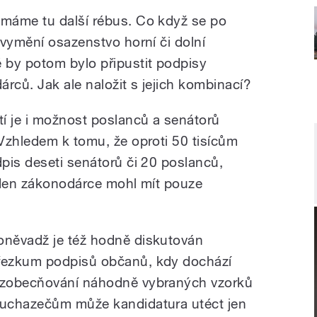
 máme tu další rébus. Co když se po
 vymění osazenstvo horní či dolní
 by potom bylo připustit podpisy
rců. Jak ale naložit s jejich kombinací?
í je i možnost poslanců a senátorů
Vzhledem k tomu, že oproti 50 tisícům
pis deseti senátorů či 20 poslanců,
eden zákonodárce mohl mít pouze
oněvadž je též hodně diskutován
řezkum podpisů občanů, kdy dochází
 zobecňování náhodně vybraných vzorků
 uchazečům může kandidatura utéct jen