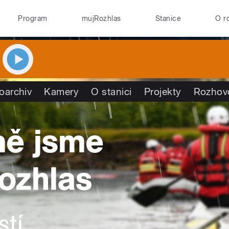
Program
mujRozhlas
Stanice
O r
oarchiv
Kamery
O stanici
Projekty
Rozhov