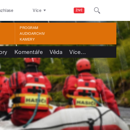
ozhlase
Více
ŽIVĚ
PROGRAM
AUDIOARCHIV
KAMERY
ory
Komentáře
Věda
Více
…