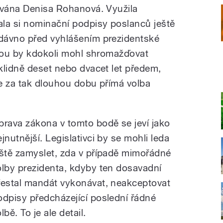
ována Denisa Rohanová. Využila
la si nominační podpisy poslanců ještě
dávno před vyhlášením prezidentské
ovou by kdokoli mohl shromažďovat
klidně deset nebo dvacet let předem,
e za tak dlouhou dobu přímá volba
prava zákona v tomto bodě se jeví jako
ejnutnější. Legislativci by se mohli leda
eště zamyslet, zda v případě mimořádné
olby prezidenta, kdyby ten dosavadní
řestal mandát vykonávat, neakceptovat
odpisy předcházející poslední řádné
lbě. To je ale detail.