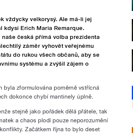
k vždycky velkorysý. Ale má-li jej
sal kdysi Erich Maria Remarque.
i naše česká přímá volba prezidenta
šlechtilý záměr vyhovět veřejnému
 státu do rukou všech občanů, aby se
ústavnímu systému a zvýšil zájem o
 byla zformulována poměrně vstřícná
dech dokonce chybí mantinely úplně.
enže stejně jako pořádek dělá přátele, tak
matek a chaos plodí pouze neporozumění
 konflikty. Začátkem října to bylo deset