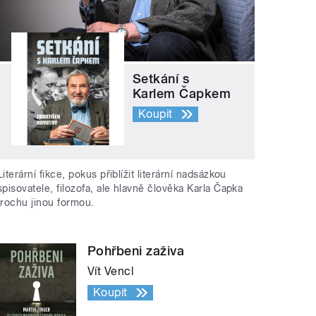
Setkání s
Karlem Čapkem
Koupit
Literární fikce, pokus přiblížit literární nadsázkou
spisovatele, filozofa, ale hlavně člověka Karla Čapka
trochu jinou formou.
Pohřbeni zaživa
Vít Vencl
Koupit