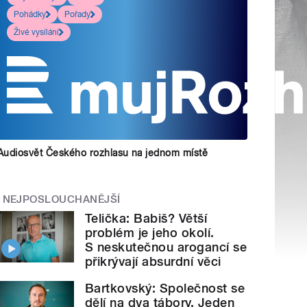
Pohádky
Pořady
Živé vysílání
Audiosvět Českého rozhlasu na jednom místě
NEJPOSLOUCHANĚJŠÍ
Telička: Babiš? Větší
problém je jeho okolí.
S neskutečnou arogancí se
přikrývají absurdní věci
Bartkovský: Společnost se
dělí na dva tábory. Jeden