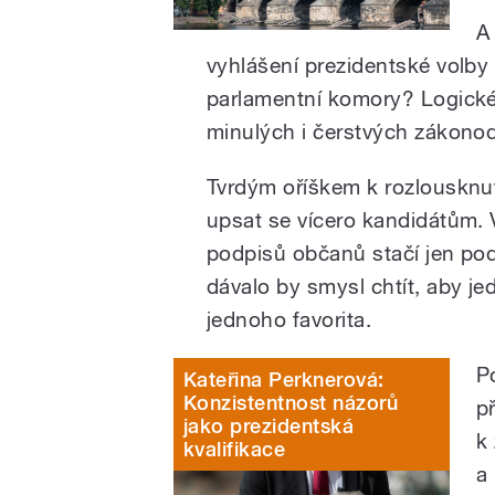
A
vyhlášení prezidentské volby
parlamentní komory? Logické
minulých i čerstvých zákonodá
Tvrdým oříškem k rozlousknut
upsat se vícero kandidátům. 
podpisů občanů stačí jen pod
dávalo by smysl chtít, aby j
jednoho favorita.
P
Kateřina Perknerová:
Konzistentnost názorů
p
jako prezidentská
k
kvalifikace
a