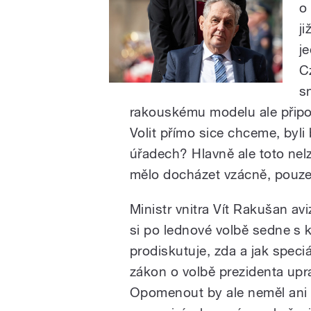
o
j
j
C
sn
rakouskému modelu ale připom
Volit přímo sice chceme, byl
úřadech? Hlavně ale toto nelz
mělo docházet vzácně, pouze 
Ministr vnitra Vít Rakušan avi
si po lednové volbě sedne s 
prodiskutuje, zda a jak speciá
zákon o volbě prezidenta upra
Opomenout by ale neměl ani