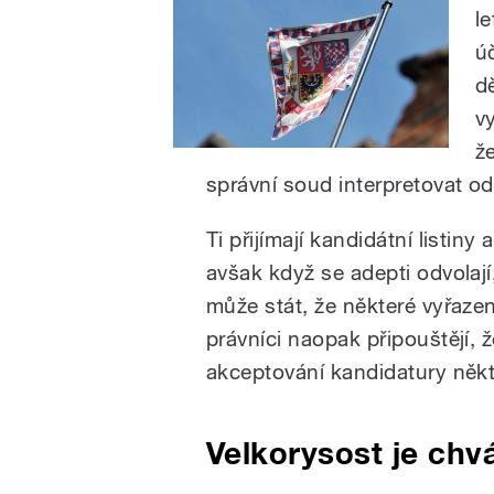
l
ú
d
v
že
správní soud interpretovat od
Ti přijímají kandidátní listin
avšak když se adepti odvolají
může stát, že některé vyřazen
právníci naopak připouštějí, 
akceptování kandidatury někt
Velkorysost je chv