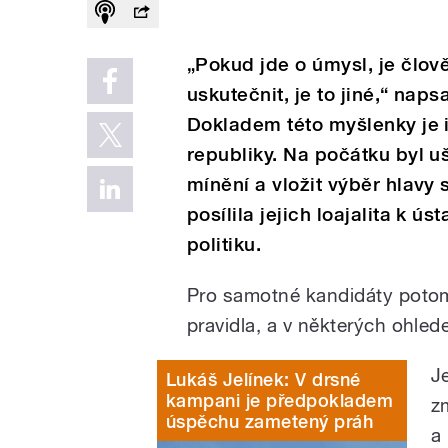
„Pokud jde o úmysl, je člově
uskutečnit, je to jiné,“ nap
Dokladem této myšlenky je 
republiky. Na počátku byl u
mínění a vložit výběr hlavy
posílila jejich loajalita k 
politiku.
Pro samotné kandidáty potom
pravidla, a v některých ohle
J
Lukáš Jelínek: V drsné
kampani je předpokladem
z
úspěchu zametený práh
a