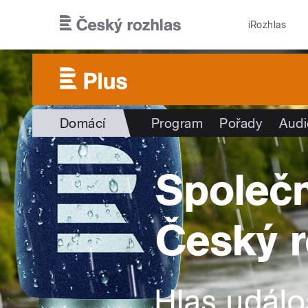
Přejít k hlavnímu obsahu
iRozhlas
Domácí
Program
Pořady
Audi