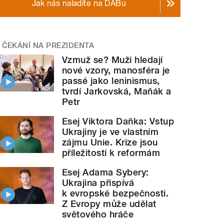
Jak nás naladíte na DABu
ČEKÁNÍ NA PREZIDENTA
Vzmuž se? Muži hledají
nové vzory, manosféra je
passé jako leninismus,
tvrdí Jarkovská, Maňák a
Petr
Esej Viktora Daňka: Vstup
Ukrajiny je ve vlastním
zájmu Unie. Krize jsou
příležitostí k reformám
Esej Adama Sybery:
Ukrajina přispívá
k evropské bezpečnosti.
Z Evropy může udělat
světového hráče