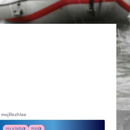
mujRozhlas
Hry a četby
Krimi