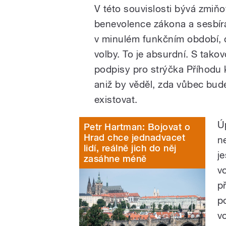
V této souvislosti bývá zmiň
benevolence zákona a sesbíra
v minulém funkčním období, 
volby. To je absurdní. S tak
podpisy pro strýčka Příhodu 
aniž by věděl, zda vůbec bud
existovat.
Ú
Petr Hartman: Bojovat o
Hrad chce jednadvacet
n
lidí, reálně jich do něj
j
zasáhne méně
v
p
p
vo