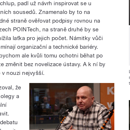
 chlup, padl už návrh inspirovat se u
ižních sousedů. Znamenalo by to na
edné straně ověřovat podpisy rovnou na
zech POINTech, na straně druhé by se
ížila laťka pro jejich počet. Námitky vůči
ínají organizační a technické bariéry.
i bychom ale kvůli tomu ochotni běhat po
e změnit bez novelizace ústavy. A k ní by
v nouzi nejvyšší.
zoval, že
kolegy a
lní
vit.
 debatu