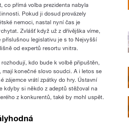
et, co přímá volba prezidenta nabyla
činnosti. Pokud ji dosud provázely
ětské nemoci, nastal nyní čas je
ychytat. Zvlášť když už z dřívějška víme,
 příslušnou legislativu je s to Nejvyšší
lišně od expertů resortu vnitra.
y a rozhodují, kdo bude k volbě připuštěn,
, mají konečné slovo soudci. A i letos se
é zájemce vrátí zpátky do hry. Ústavní
že kdyby si někdo z adeptů stěžoval na
erého z konkurentů, také by mohl uspět.
ályhodná