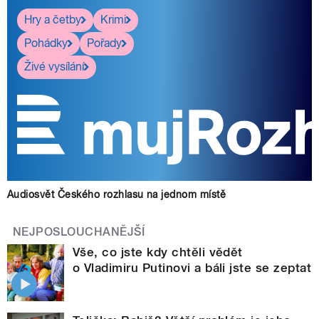
Hry a četby
Krimi
Pohádky
Pořady
Živé vysílání
Audiosvět Českého rozhlasu na jednom místě
NEJPOSLOUCHANĚJŠÍ
Vše, co jste kdy chtěli vědět
o Vladimiru Putinovi a báli jste se zeptat