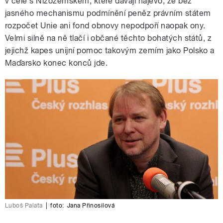
v čele s Nizozemskem, které dávají najevo, že bez
jasného mechanismu podmínění peněz právním státem
rozpočet Unie ani fond obnovy nepodpoří naopak ony.
Velmi silně na ně tlačí i občané těchto bohatých států, z
jejichž kapes unijní pomoc takovým zemím jako Polsko a
Maďarsko konec konců jde.
Luboš Palata
|
foto:
Jana Přinosilová