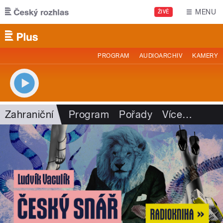
Přejít k hlavnímu obsahu
MENU
ŽIVĚ
PROGRAM
AUDIOARCHIV
KAMERY
Zahraniční
Program
Pořady
Více
…