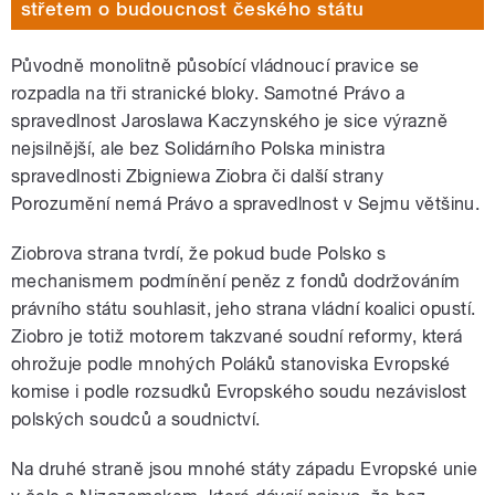
střetem o budoucnost českého státu
Původně monolitně působící vládnoucí pravice se
rozpadla na tři stranické bloky. Samotné Právo a
spravedlnost Jaroslawa Kaczynského je sice výrazně
nejsilnější, ale bez Solidárního Polska ministra
spravedlnosti Zbigniewa Ziobra či další strany
Porozumění nemá Právo a spravedlnost v Sejmu většinu.
Ziobrova strana tvrdí, že pokud bude Polsko s
mechanismem podmínění peněz z fondů dodržováním
právního státu souhlasit, jeho strana vládní koalici opustí.
Ziobro je totiž motorem takzvané soudní reformy, která
ohrožuje podle mnohých Poláků stanoviska Evropské
komise i podle rozsudků Evropského soudu nezávislost
polských soudců a soudnictví.
Na druhé straně jsou mnohé státy západu Evropské unie