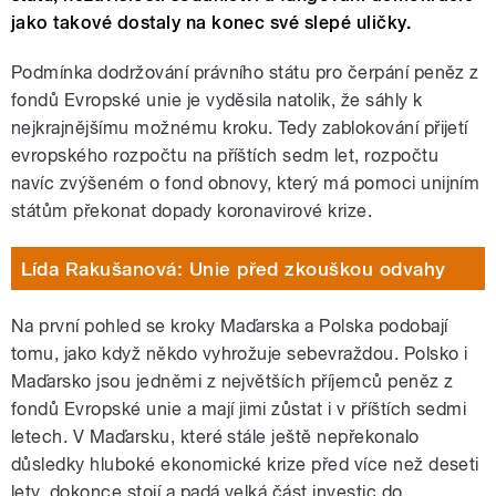
jako takové dostaly na konec své slepé uličky.
Podmínka dodržování právního státu pro čerpání peněz z
fondů Evropské unie je vyděsila natolik, že sáhly k
nejkrajnějšímu možnému kroku. Tedy zablokování přijetí
evropského rozpočtu na příštích sedm let, rozpočtu
navíc zvýšeném o fond obnovy, který má pomoci unijním
státům překonat dopady koronavirové krize.
Lída Rakušanová: Unie před zkouškou odvahy
Na první pohled se kroky Maďarska a Polska podobají
tomu, jako když někdo vyhrožuje sebevraždou. Polsko i
Maďarsko jsou jedněmi z největších příjemců peněz z
fondů Evropské unie a mají jimi zůstat i v příštích sedmi
letech. V Maďarsku, které stále ještě nepřekonalo
důsledky hluboké ekonomické krize před více než deseti
lety, dokonce stojí a padá velká část investic do