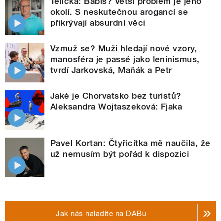
Telička: Babiš? Větší problém je jeho
okolí. S neskutečnou arogancí se
přikrývají absurdní věci
Vzmuž se? Muži hledají nové vzory,
manosféra je passé jako leninismus,
tvrdí Jarkovská, Maňák a Petr
Jaké je Chorvatsko bez turistů?
Aleksandra Wojtaszeková: Fjaka
Pavel Kortan: Čtyřicítka mě naučila, že
už nemusím být pořád k dispozici
Jak nás naladíte na DABu