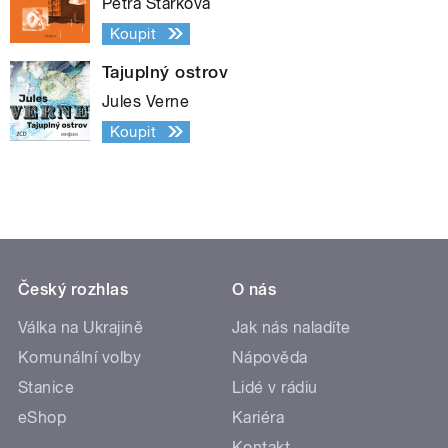
Petra Štarková
Koupit
Tajuplný ostrov
Jules Verne
Koupit
Český rozhlas
O nás
Válka na Ukrajině
Jak nás naladíte
Komunální volby
Nápověda
Stanice
Lidé v rádiu
eShop
Kariéra
Kontakt