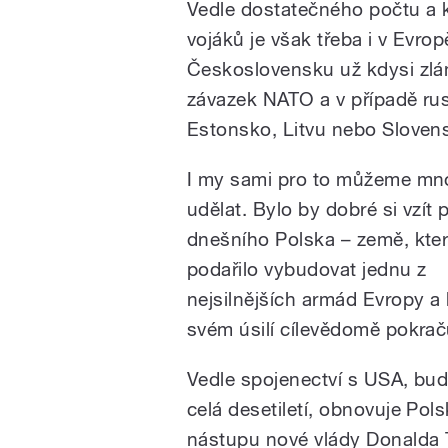
Vedle dostatečného počtu a kv
vojáků je však třeba i v Evro
Československu už kdysi zlám
závazek NATO a v případě rusk
Estonsko, Litvu nebo Sloven
I my sami pro to můžeme mn
udělat. Bylo by dobré si vzít p
dnešního Polska – země, kte
podařilo vybudovat jednu z
nejsilnějších armád Evropy a 
svém úsilí cílevědomě pokrač
Vedle spojenectví s USA, bu
celá desetiletí, obnovuje Pol
nástupu nové vlády Donalda