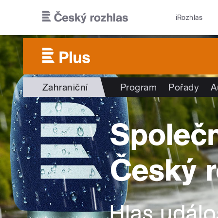
Přejít k hlavnímu obsahu
iRozhlas
Zahraniční
Program
Pořady
A