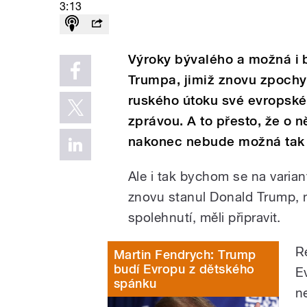
3:13
Výroky bývalého a možná i
Trumpa, jimiž znovu zpochy
ruského útoku své evropské
zprávou. A to přesto, že o ně
nakonec nebude možná tak 
Ale i tak bychom se na variant
znovu stanul Donald Trump, 
spolehnutí, měli připravit.
R
Martin Fendrych: Trump
budí Evropu z dětského
E
spánku
n