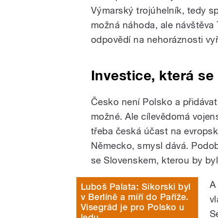
Výmarský trojúhelník, tedy s
možná náhoda, ale návštěva Tu
odpovědí na nehoráznosti v
Investice, která se 
Česko není Polsko a přidávat
možné. Ale cílevědomá vojens
třeba česká účast na evropské
Německo, smysl dává. Podob
se Slovenskem, kterou by byl
A
Luboš Palata: Sikorski byl
v Berlíně a míří do Paříže.
v
Visegrád je pro Polsko u
S
ledu