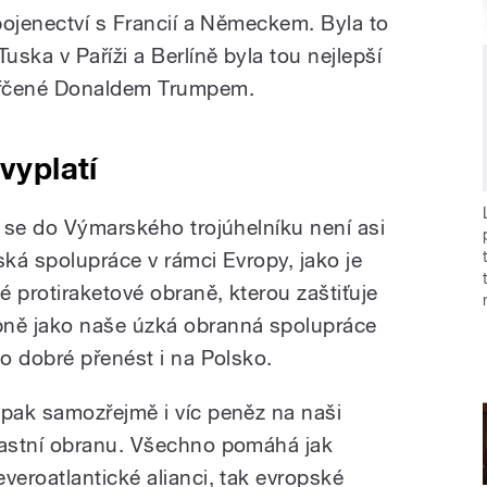
pojenectví s Francií a Německem. Byla to
ska v Paříži a Berlíně byla tou nejlepší
yřčené Donaldem Trumpem.
vyplatí
 se do Výmarského trojúhelníku není asi
ká spolupráce v rámci Evropy, jako je
 protiraketové obraně, kterou zaštiťuje
ně jako naše úzká obranná spolupráce
o dobré přenést i na Polsko.
 pak samozřejmě i víc peněz na naši
lastní obranu. Všechno pomáhá jak
everoatlantické alianci, tak evropské