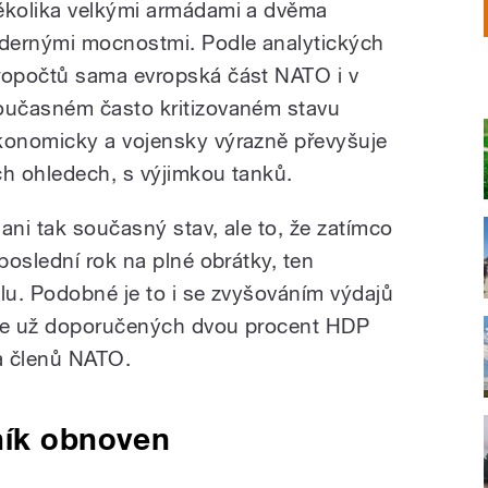
ěkolika velkými armádami a dvěma
adernými mocnostmi. Podle analytických
ropočtů sama evropská část NATO i v
oučasném často kritizovaném stavu
konomicky a vojensky výrazně převyšuje
ch ohledech, s výjimkou tanků.
ni tak současný stav, ale to, že zatímco
poslední rok na plné obrátky, ten
alu. Podobné je to i se zvyšováním výdajů
oce už doporučených dvou procent HDP
a členů NATO.
ník obnoven