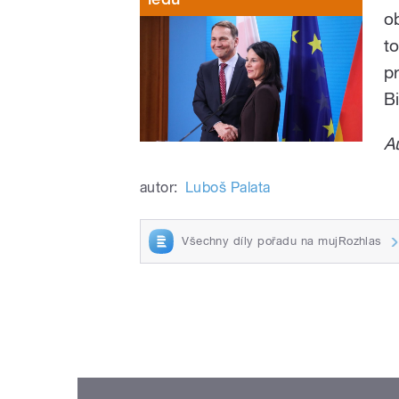
o
t
p
B
A
autor:
Luboš Palata
Všechny díly pořadu na mujRozhlas