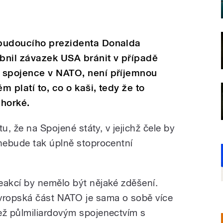
 budoucího prezidenta Donalda
bnil závazek USA bránit v případě
 spojence v NATO, není příjemnou
m platí to, co o kaši, tedy že to
horké.
u, že na Spojené státy, v jejichž čele by
nebude tak úplně stoprocentní
eakcí by nemělo být nějaké zděšení.
vropská část NATO je sama o sobě více
ež půlmiliardovým spojenectvím s