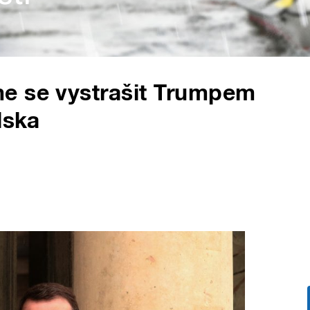
e se vystrašit Trumpem
lska