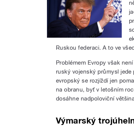
n
j
p
s
e
Ruskou federaci. A to ve vše
Problémem Evropy však není a
ruský vojenský průmysl jede 
evropský se rozjíždí jen pom
na obranu, byť v letošním r
dosáhne nadpoloviční většin
Výmarský trojúhel