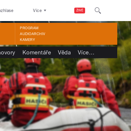
ozhlase
Více
ŽIVĚ
PROGRAM
AUDIOARCHIV
KAMERY
ovory
Komentáře
Věda
Více
…