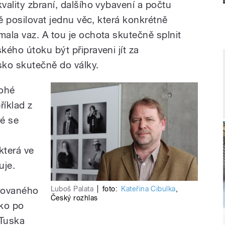
ality zbraní, dalšího vybavení a počtu
pě posilovat jednu věc, která konkrétně
ala vaz. A tou je ochota skutečně splnit
ého útoku být připraveni jít za
sko skutečně do války.
ohé
říklad z
ré se
která ve
uje.
Luboš Palata
|
foto:
Kateřina Cibulka
,
dovaného
Český rozhlas
sko po
 Tuska