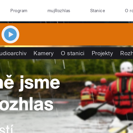
Program
mujRozhlas
Stanice
O r
udioarchiv
Kamery
O stanici
Projekty
Rozh