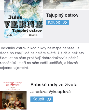
Tajuplný ostrov
Koupit
Lincolnův ostrov nikdo nikdy na mapě nenašel, a
přece ho znají lidé na celém světě. Už déle než sto
třicet let na něm prožívají dobrodružství s pěticí
trosečníků, kteří na něm našli útočiště, a hlavně
nejedno tajemství.
Babské rady ze života
Jaroslava Vykoupilová
Koupit