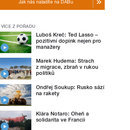
Jak nás naladíte na DABu
VÍCE Z POŘADU
Luboš Kreč: Ted Lasso –
pozitivní dopink nejen pro
manažery
Marek Hudema: Strach
z migrace, zbraň v rukou
politiků
Ondřej Soukup: Rusko sází
na rakety
Klára Notaro: Oheň a
solidarita ve Francii