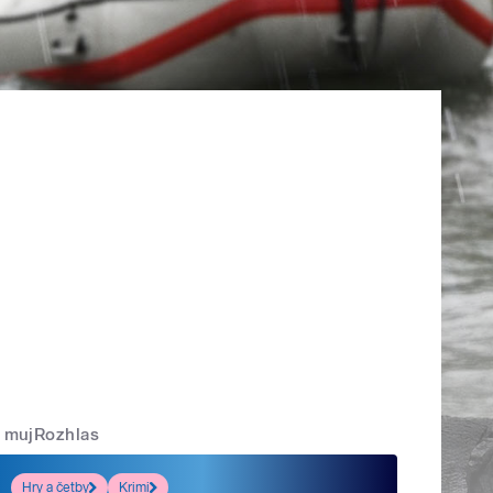
mujRozhlas
Hry a četby
Krimi