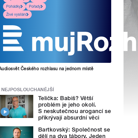
Pohádky
Pořady
Živé vysílání
Audiosvět Českého rozhlasu na jednom místě
NEJPOSLOUCHANĚJŠÍ
Telička: Babiš? Větší
problém je jeho okolí.
S neskutečnou arogancí se
přikrývají absurdní věci
Bartkovský: Společnost se
dělí na dva tábory. Jeden