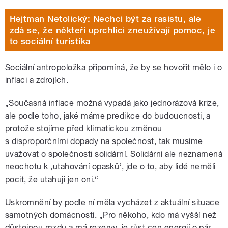
Hejtman Netolický: Nechci být za rasistu, ale
zdá se, že někteří uprchlíci zneužívají pomoc, je
to sociální turistika
Sociální antropoložka připomíná, že by se hovořit mělo i o
inflaci a zdrojích.
„Současná inflace možná vypadá jako jednorázová krize,
ale podle toho, jaké máme predikce do budoucnosti, a
protože stojíme před klimatickou změnou
s disproporčními dopady na společnost, tak musíme
uvažovat o společnosti solidární. Solidární ale neznamená
neochotu k ,utahování opasků‘, jde o to, aby lidé neměli
pocit, že utahuji jen oni.“
Uskromnění by podle ní měla vycházet z aktuální situace
samotných domácností. „Pro někoho, kdo má vyšší než
důstojnou mzdu a má rezervy, je růst cen energií o pár