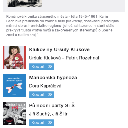
Románová kronika ztraceného města - léta 1945–1961. Karin
Lednická předkládá do značné míry převratný, dosavadní paradigma
měnící obraz hornického regionu, jehož zahlazenou historii stále
překrývá tlustá vrstva mýtů a zakořeněných stereotypů o „černé
zemi a rudém kraji“.
Klukoviny Uršuly Klukové
Uršula Kluková – Patrik Rozehnal
Koupit
Mariborská hypnóza
Dora Kaprálová
Koupit
Půlnoční párty S+Š
Jiří Suchý, Jiří Šlitr
Koupit