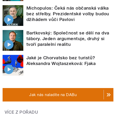
Michopulos: Čeká nás občanská válka
bez střelby. Prezidentské volby budou
džihádem vůči Pavlovi
Bartkovský: Společnost se dělí na dva
tábory. Jeden argumentuje, druhý si
tvoří paralelní realitu
Jaké je Chorvatsko bez turistů?
Aleksandra Wojtaszeková: Fjaka
Jak nás naladíte na DABu
VÍCE Z POŘADU