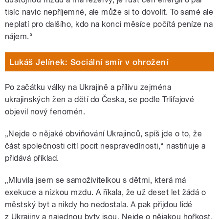
tisíc navíc nepříjemné, ale může si to dovolit. To samé ale
neplatí pro dalšího, kdo na konci měsíce počítá peníze na
nájem.“
Lukáš Jelínek: Sociální smír v ohrožení
Po začátku války na Ukrajině a přílivu zejména
ukrajinských žen a dětí do Česka, se podle Trlifajové
objevil nový fenomén.
„Nejde o nějaké obviňování Ukrajinců, spíš jde o to, že
část společnosti cítí pocit nespravedlnosti,“ nastiňuje a
přidává příklad.
„Mluvila jsem se samoživitelkou s dětmi, která má
exekuce a nízkou mzdu. A říkala, že už deset let žádá o
městský byt a nikdy ho nedostala. A pak přijdou lidé
z Ukrajiny a najednou byty jsou. Nejde o nějakou hořkost,