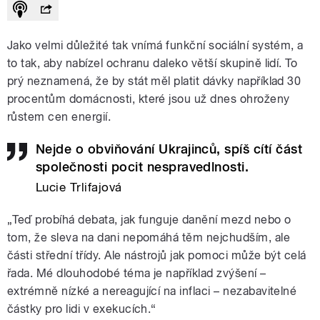
Jako velmi důležité tak vnímá funkční sociální systém, a
to tak, aby nabízel ochranu daleko větší skupině lidí. To
prý neznamená, že by stát měl platit dávky například 30
procentům domácnosti, které jsou už dnes ohroženy
růstem cen energií.
Nejde o obviňování Ukrajinců, spíš cítí část
společnosti pocit nespravedlnosti.
Lucie Trlifajová
„Teď probíhá debata, jak funguje danění mezd nebo o
tom, že sleva na dani nepomáhá těm nejchudším, ale
části střední třídy. Ale nástrojů jak pomoci může být celá
řada. Mé dlouhodobé téma je například zvýšení –
extrémně nízké a nereagující na inflaci – nezabavitelné
částky pro lidi v exekucích.“