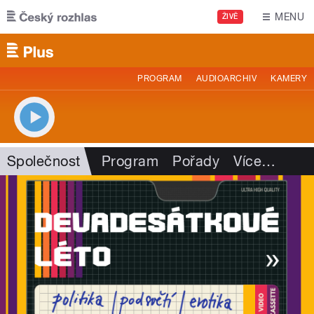
Přejít k hlavnímu obsahu
MENU
ŽIVĚ
PROGRAM
AUDIOARCHIV
KAMERY
Společnost
Program
Pořady
Více
…