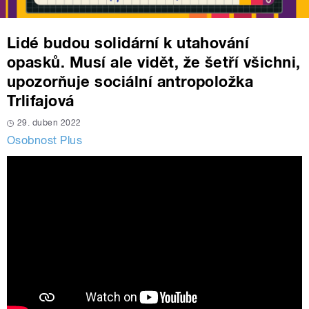
Lidé budou solidární k utahování
opasků. Musí ale vidět, že šetří všichni,
upozorňuje sociální antropoložka
Trlifajová
29. duben 2022
Osobnost Plus