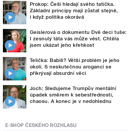
Prokop: Češi hledají svého tatíčka.
Základní principy mají zůstat stejné,
i když politika okorává
Geislerová o dokumentu Dvě deci tuše:
I zesnulý táta vás může vést. Chtěla
jsem ukázat jeho křehkost
Telička: Babiš? Větší problém je jeho
okolí. S neskutečnou arogancí se
přikrývají absurdní věci
Joch: Sledujeme Trumpův mentální
úpadek směrem k sebestřednosti,
chaosu. A konec je v nedohlednu
E-SHOP ČESKÉHO ROZHLASU