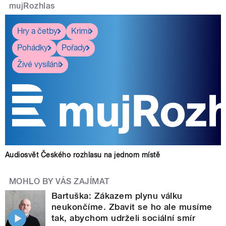
mujRozhlas
Hry a četby
Krimi
Pohádky
Pořady
Živé vysílání
Audiosvět Českého rozhlasu na jednom místě
MOHLO BY VÁS ZAJÍMAT
Bartuška: Zákazem plynu válku
neukončíme. Zbavit se ho ale musíme
tak, abychom udrželi sociální smír